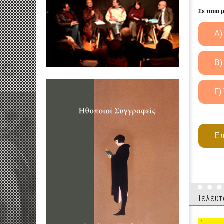
Σε ποια 
Τελευτ