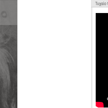
Τυχαίo t