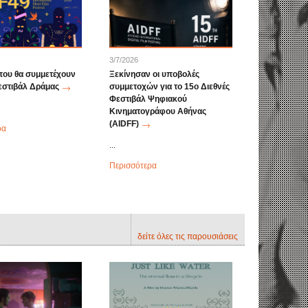
3/7/2026
 που θα συμμετέχουν
Ξεκίνησαν οι υποβολές
εστιβάλ Δράμας
συμμετοχών για το 15ο Διεθνές
Φεστιβάλ Ψηφιακού
Κινηματογράφου Αθήνας
(AIDFF)
ρα
...
Περισσότερα
δείτε όλες τις παρουσιάσεις