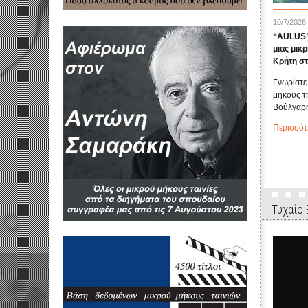
10/7/2026
“AULŪS” 
μιας μικρ
Κρήτη σ
Γνωρίστε 
μήκους τ
Βούλγαρη
Περισσότ
Τυχαίο