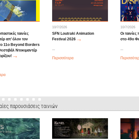
10/7/2026
10/7/2026
παστικές ταινίες
SFN Loutraki Animation
Οι ταινίες
τέρ απ’ όλον τον
Festival 2026
στο 49o Φ
το 11ο Beyond Borders
...
...
Φεστιβάλ Ντοκιμαντέρ
ρίζου!
Περισσότερα
Περισσότε
ερα
αίες παρουσιάσεις ταινιών