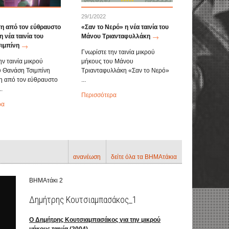
29/1/2022
 από τον εύθραυστο
«Σαν το Νερό» η νέα ταινία του
 νέα ταινία του
Μάνου Τριανταφυλλάκη
ιμπίνη
Γνωρίστε την ταινία μικρού
ην ταινία μικρού
μήκους του Μάνου
υ Θανάση Τσιμπίνη
Τριανταφυλλάκη «Σαν το Νερό»
 από τον εύθραυστο
...
.
Περισσότερα
ρα
ανανέωση
δείτε όλα τα ΒΗΜΑτάκια
ΒΗΜΑτάκι 2
Δημήτρης Κουτσιαμπασάκος_1
Ο Δημήτρης Κουτσιαμπασάκος για την μικρού