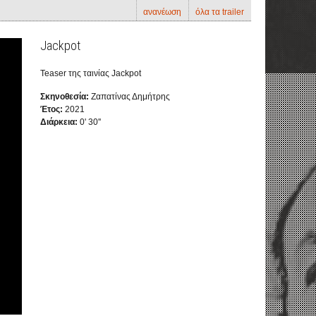
ανανέωση
όλα τα trailer
Jackpot
Teaser της ταινίας Jackpot
Σκηνοθεσία:
Ζαπατίνας Δημήτρης
Έτος:
2021
Διάρκεια:
0' 30''