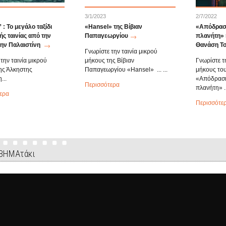
3/1/2023
2/7/2022
: Το μεγάλο ταξίδι
«Hansel» της Βίβιαν
«Απόδραση
ής ταινίας από την
Παπαγεωργίου
πλανήτη» η
την Παλαιστίνη
Θανάση Τσ
Γνωρίστε την ταινία μικρού
την ταινία μικρού
μήκους της Βίβιαν
Γνωρίστε τ
ης Άλκηστης
Παπαγεωργίου «Hansel» ... ...
μήκους το
...
«Απόδραση
Περισσότερα
πλανήτη» ..
ερα
Περισσότε
 ΒΗΜΑτάκι