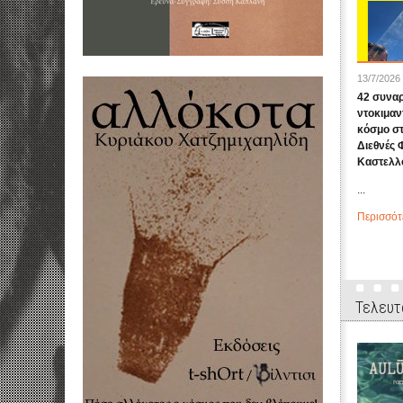
13/7/2026
42 συναρ
ντοκιμαν
κόσμο σ
Διεθνές 
Καστελλο
...
Περισσότ
Τελευτ