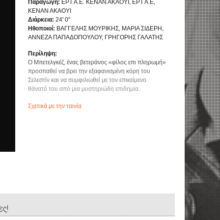
Παραγωγή:
ΕΡΤ Α.Ε. ΚΕΝΑΝ ΑΚΑΟΥΙ, ΕΡΤ Α.Ε,
ΚΕΝΑΝ ΑΚΑΟΥΙ
Διάρκεια:
24' 0''
Ηθοποιοί:
ΒΑΓΓΕΛΗΣ ΜΟΥΡΙΚΗΣ, ΜΑΡΙΑ ΣΙΔΕΡΗ,
ΑΝΝΕΖΑ ΠΑΠΑΔΟΠΟΥΛΟΥ, ΓΡΗΓΟΡΗΣ ΓΑΛΑΤΗΣ
Περίληψη:
Ο Μπετελγκέζ, ένας βετεράνος «φίλος επι πληρωμή»
προσπαθεί να βρει την εξαφανισμένη κόρη του
Σελεστίν και να συμφιλιωθεί με τον επικείμενο
θάνατό του από μια μυστηριώδη επιδημία.
Σχετικά με την ταινία
ες!