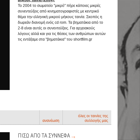
μήκους ταινία (2004).
Το 2004 το σωματείο "μικρό" πήρε κάποιες μικρές
συνεντεύξεις από κινηματογραφιστές με κεντρικό
θέμα την ελληνική μικρού μήκους ταινία. Σκοπός η
δωρεάν διανομή ενός cd rom. Τα βηματάκια από το
2-8 είναι αυτές οι συνεντεύξεις. Για αρχειακούς
λόγους αλλά και για τις θέσεις των ανθρώπων αυτών
τις εντάξαμε στα "βηματάκια" του shortfilm.gr
όλες οι ταινίες της
ανανέωση
συλλογής μας
ΠΙΣΩ ΑΠΟ ΤΑ ΣΥΝΝΕΦΑ