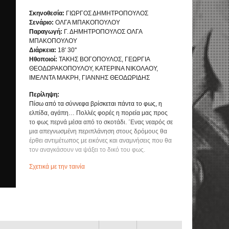
Σκηνοθεσία:
ΓΙΩΡΓΟΣ ΔΗΜΗΤΡΟΠΟΥΛΟΣ
Σενάριο:
ΟΛΓΑ ΜΠΑΚΟΠΟΥΛΟΥ
Παραγωγή:
Γ. ΔΗΜΗΤΡΟΠΟΥΛΟΣ ΟΛΓΑ
ΜΠΑΚΟΠΟΥΛΟΥ
Διάρκεια:
18' 30''
Ηθοποιοί:
ΤΑΚΗΣ ΒΟΓΟΠΟΥΛΟΣ, ΓΕΩΡΓΙΑ
ΘΕΟΔΩΡΑΚΟΠΟΥΛΟΥ, ΚΑΤΕΡΙΝΑ ΝΙΚΟΛΑΟΥ,
ΙΜΕΛΝΤΑ ΜΑΚΡΗ, ΓΙΑΝΝΗΣ ΘΕΟΔΩΡΙΔΗΣ
Περίληψη:
Πίσω από τα σύννεφα βρίσκεται πάντα το φως, η
ελπίδα, αγάπη… Πολλές φορές η πορεία μας προς
το φως περνά μέσα από το σκοτάδι. ΄Ενας νεαρός σε
μια απεγνωσμένη περιπλάνηση στους δρόμους θα
έρθει αντιμέτωπος με εικόνες και αναμνήσεις που θα
τον αναγκάσουν να ψάξει το δικό του φως.
Σχετικά με την ταινία