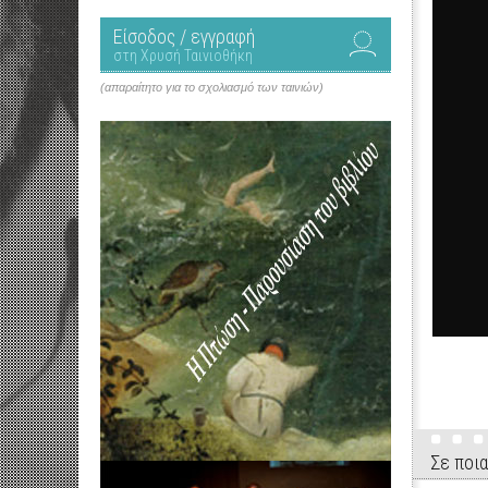
Είσοδος / εγγραφή
στη Χρυσή Ταινιοθήκη
(απαραίτητο για το σχολιασμό των ταινιών)
Σε ποια