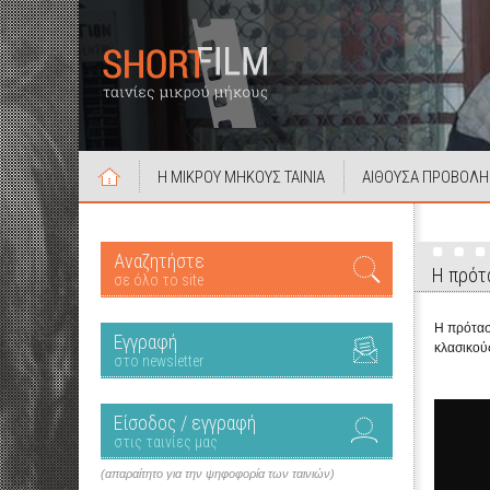
Η ΜΙΚΡΟΥ ΜΗΚΟΥΣ ΤΑΙΝΙΑ
ΑΙΘΟΥΣΑ ΠΡΟΒΟΛΗ
Αναζητήστε
Η πρότα
σε όλο το site
Η πρότασ
Εγγραφή
κλασικού
στο newsletter
Είσοδος / εγγραφή
στις ταινίες μας
(απαραίτητο για την ψηφοφορία των ταινιών)