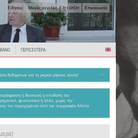
Ειδήσεις
Μικρές αγγελίες
Η t-shOrt
Επικοινωνία
 BANG
ΠΕΡΙΣΣΟΤΕΡΑ
ση δεδομένων για τη μικρού μήκους ταινία!
 παράφραση ή διασκευή ή απόδοση του
μηχανικό, φωτοτυπικό ή άλλο, χωρίς την
ρήσης του περιεχομένου από την συγγραφέα Αλίντα
μερα)