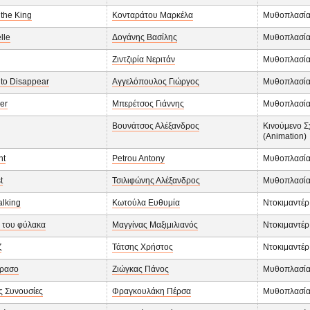
f the King
Κονταράτου Μαρκέλα
Μυθοπλασί
lle
Δογάνης Βασίλης
Μυθοπλασί
Ζιντζιρία Νεριτάν
Μυθοπλασί
to Disappear
Αγγελόπουλος Γιώργος
Μυθοπλασί
er
Μπερέτσος Γιάννης
Μυθοπλασί
Βουνάτσος Αλέξανδρος
Κινούμενο Σ
(Animation)
ht
Petrou Antony
Μυθοπλασί
t
Τσιλιφώνης Αλέξανδρος
Μυθοπλασί
lking
Κωτούλα Ευθυμία
Ντοκιμαντέρ
ι του φύλακα
Μαγγίνας Μαξιμιλιανός
Ντοκιμαντέρ
ζ
Τάτσης Χρήστος
Ντοκιμαντέρ
έρασο
Ζιώγκας Πάνος
Μυθοπλασί
ς Συνουσίες
Φραγκουλάκη Πέρσα
Μυθοπλασί