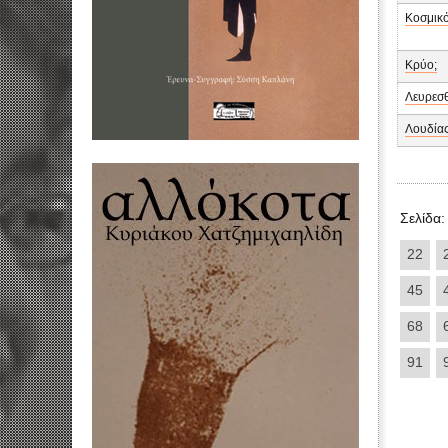
Κοσμικ
Κρύο;
Λευρεσ
Λουδία
Σελίδα:
22
45
68
91