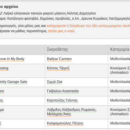
ου αρχείου
2:
Λεξικό ελληνικών ταινιών μικρού μήκους Αλίντας Δημητρίου
ερα:
Κατάλογοι φεστιβάλ, δημόσιες προβολές, κ.λπ., έρευνα Κυριάκος Χατζημιχαηλ
δημιουργός, γίνε μέλος μας και
καταχώρησε ή διόρθωσε την ήδη καταχωρημένη ταινί
έρεσαι να μάθεις περισσότερα,
στείλε μας e-mail
.
Σκηνοθέτης
Κατηγορία
 Love in My Body
Baltzar Carmen
Μυθοπλασί
issing
Κόντος Τζορτζ
Κινούμενο Σ
(Animation)
amily Garage Sale
Σιμχά Ζακ
Μυθοπλασί
τοι
Γκίβαλου Αναστασία
Μυθοπλασί
ας
Καρπούζης Γιάννης
Μυθοπλασί
μα
Λιζάρδος Αλέξανδρος Ρωμανός
,
Κινούμενο Σ
Μελάχρης Άκης
(Animation)
Σ
Καλφαμανώλης Πέτρος
Μυθοπλασί