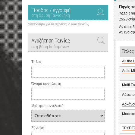
Πηγές τ
Είσοδος / εγγραφή
1939-199
στη Χρυσή Ταινιοθήκη
1993-σήμ
(απαραίτητο για το σχολιασμό των ταινιών)
Αν είσαι 
Αν ενδιαφ
Αναζήτηση Ταινίας
στη βάση δεδομένων
Τίτλος
All the
Τίτλος
Art is M
Όνομα συντελεστή
Multi F
Αδέσπο
Αρκάνσ
Ιδιότητα συντελεστή
Μούσκε
Σύνοψη
ΤΡΥΠΕ