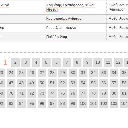
ό Αυγό
Αλαμάνης Χριστόφορος
,
Ψύκου
Κινούμενο Σ
Νεφέλη
(Animation)
Κοντόπουλος Ανδρέας
Μυθοπλασί
θής
Ρουμελιώτη Ιωάννα
Μυθοπλασί
ς
Πολύζος Άκης
Μυθοπλασί
1
2
3
4
5
6
7
8
9
10
11
12
23
24
25
26
27
28
29
30
31
32
33
34
35
46
47
48
49
50
51
52
53
54
55
56
57
58
69
70
71
72
73
74
75
76
77
78
79
80
81
92
93
94
95
96
97
98
99
100
101
102
103
104