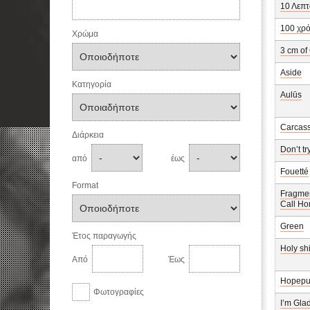
10 Λεπτ
100 χρ
Χρώμα
3 cm of
Aside
Κατηγορία
Aulūs
Carcas
Διάρκεια
Don’t tr
από
έως
Fouetté
Format
Fragment
Call H
Green
Έτος παραγωγής
Holy shi
Από
Έως
Hopepu
Φωτογραφίες
I’m Gla