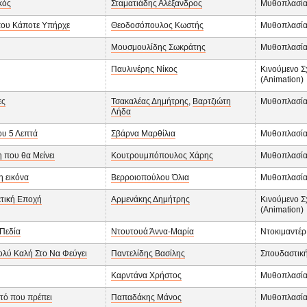
κός
Σταματιάδης Αλέξανδρος
Μυθοπλασί
που Κάποτε Υπήρχε
Θεοδοσόπουλος Κωστής
Μυθοπλασί
Μουσμουλίδης Σωκράτης
Μυθοπλασί
Παυλινέρης Νίκος
Κινούμενο Σ
(Animation)
ες
Τσακαλέας Δημήτρης
,
Βαρτζιώτη
Μυθοπλασί
Λήδα
υ 5 Λεπτά
Σβάρνα Μαρθίλια
Μυθοπλασί
 που θα Μείνει
Κουτρουμπόπουλος Χάρης
Μυθοπλασί
 εικόνα
Βερροιοπούλου Όλια
Μυθοπλασί
τική Εποχή
Αρμενάκης Δημήτρης
Κινούμενο Σ
(Animation)
Πεδία
Ντουτουά Άννα-Μαρία
Ντοκιμαντέρ
λύ Καλή Στο Να Φεύγει
Παντελίδης Βασίλης
Σπουδαστικ
Καρντάνα Χρήστος
Μυθοπλασί
τό που πρέπει
Παπαδάκης Μάνος
Μυθοπλασί