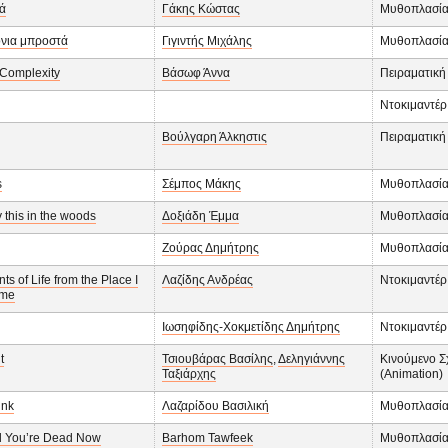
ά
Γάκης Κώστας
Μυθοπλασί
όνια μπροστά
Γιγιντής Μιχάλης
Μυθοπλασί
 Complexity
Βάσωφ Άννα
Πειραματική
Ντοκιμαντέρ
Βούλγαρη Άλκηστις
Πειραματική
s
Σέμπος Μάκης
Μυθοπλασί
y this in the woods
Δοξιάδη Έμμα
Μυθοπλασί
Ζούρας Δημήτρης
Μυθοπλασί
s of Life from the Place I
Λαζίδης Ανδρέας
Ντοκιμαντέρ
ome
Ιωσηφίδης-Χοκμετίδης Δημήτρης
Ντοκιμαντέρ
t
Τσιουβάρας Βασίλης
,
Δεληγιάννης
Κινούμενο Σ
Ταξιάρχης
(Animation)
nk
Λαζαρίδου Βασιλική
Μυθοπλασί
d You’re Dead Now
Barhom Tawfeek
Μυθοπλασί