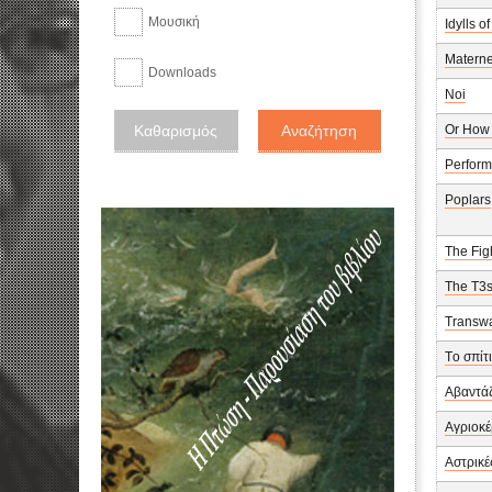
Μουσική
Idylls o
Materne
Downloads
Noi
Or How 
Perform
Poplars
The Fig
The T3s
Transwa
Tο σπίτ
Αβαντά
Αγριοκ
Αστρικέ