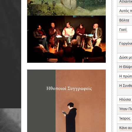
Ατλαντι
Αυτός 
Βόλτα
Γιατί;
Γοργόν
Δώσε μο
Η Θλίψη
Η πρώτη
Η Συνθε
Ηλύσια 
Ήταν Πο
Ίκαρος
Κάνε αυ