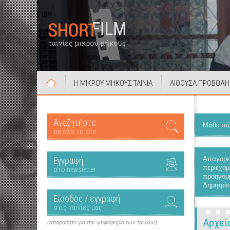
Η ΜΙΚΡΟΥ ΜΗΚΟΥΣ ΤΑΙΝΙΑ
ΑΙΘΟΥΣΑ ΠΡΟΒΟΛΗ
Αναζητήστε
Μάθε πώς
σε όλο το site
Εγγραφή
Απαγορεύ
περιεχομ
στο newsletter
προηγούμ
Δημητρίο
Είσοδος / εγγραφή
στις ταινίες μας
Αρχεί
(απαραίτητο για την ψηφοφορία των ταινιών)