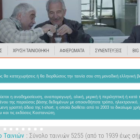
Σ
ΧΡΥΣΗ ΤΑΙΝΙΟΘΗΚΗ
ΑΦΙΕΡΩΜΑΤΑ
ΣΥΝΕΝΤΕΥΞΕΙΣ
BIG
 θα καταχωρήσεις ή θα διορθώσεις την ταινία σου στη μοναδική ελληνική βά
εται η αναδημοσίευση, αναπαραγωγή, ολική, μερική ή περιληπτική ή κατά
ένου της παρούσας βάσης δεδομένων με οποιονδήποτε τρόπο, ηλεκτρονικό, 
ενη γραπτή άδεια της t-short, η οποία διαθέτει από το 2003 το δικαίωμα χ
υ και τις εκδόσεις Καστανιώτη.
ο Ταινιών
Σύνολο ταινιών 5255 (από το 1939 έως σή