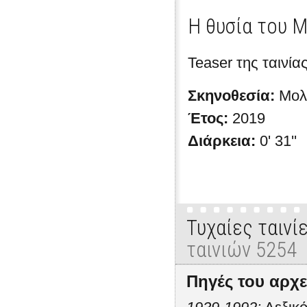
Η θυσία του 
Teaser της ταινί
Σκηνοθεσία:
Μολ
Έτος:
2019
Διάρκεια:
0' 31''
Τυχαίες ταινί
ταινιών 5254
Πηγές του αρχε