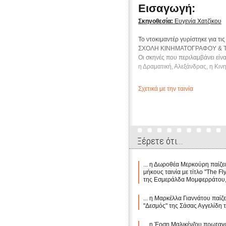
Εισαγωγή:
Σκηνοθεσία:
Ευγενία Χατζίκου
Το ντοκιμαντέρ γυρίστηκε για
ΣΧΟΛΗ ΚΙΝΗΜΑΤΟΓΡΑΦΟΥ & ΤΗΛ
Οι σκηνές που περιλαμβάνει είν
η Δραματική, Αλεξάνδρας, η Κιν
Σχετικά με την ταινία
Ξέρετε ότι...
... η Δωροθέα Μερκούρη παίζε
μήκους ταινία με τίτλο "The Fly
της Εσμεράλδα Μομφερράτου,
... η Μαρκέλλα Γιαννάτου παίζει
"Δεσμός" της Σάσας Αγγελίδη 
... η Έρση Μαλικένζου πρωταγ