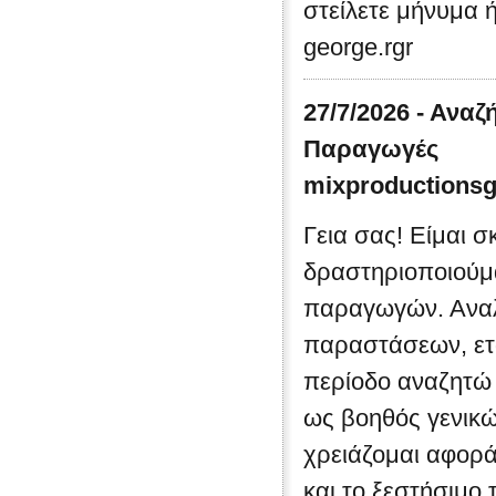
στείλετε μήνυμα ή
george.rgr
27/7/2026 - Ανα
Παραγωγές
mixproductions
Γεια σας! Είμαι σ
δραστηριοποιούμ
παραγωγών. Αναλ
παραστάσεων, εται
περίοδο αναζητώ 
ως βοηθός γενικ
χρειάζομαι αφορά
και το ξεστήσιμο