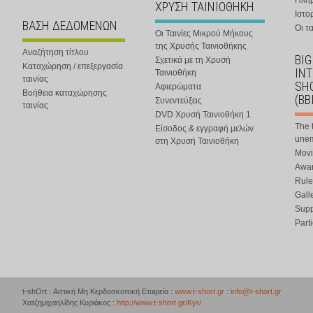
Πλη
ΧΡΥΣΗ ΤΑΙΝΙΟΘΗΚΗ
Ιστο
ΒΑΣΗ ΔΕΔΟΜΕΝΩΝ
Οι τα
Οι Ταινίες Μικρού Μήκους
της Χρυσής Ταινιοθήκης
Αναζήτηση τίτλου
BIG
Σχετικά με τη Χρυσή
Καταχώρηση / επεξεργασία
IN
Ταινιοθήκη
ταινίας
SHO
Αφιερώματα
Βοήθεια καταχώρησης
(BB
Συνεντεύξεις
ταινίας
DVD Χρυσή Ταινιοθήκη 1
The 
Είσοδος & εγγραφή μελών
une
στη Χρυσή Ταινιοθήκη
Movi
Awar
Rule
Gall
Supp
Part
t-shOrt : Αστική Μη Κερδοσκοπική Εταιρεία :
www.t-short.gr
:
info@t-short.gr
Χατζημιχαηλίδης Κυριάκος :
http://www.t-short.gr/Kyr/