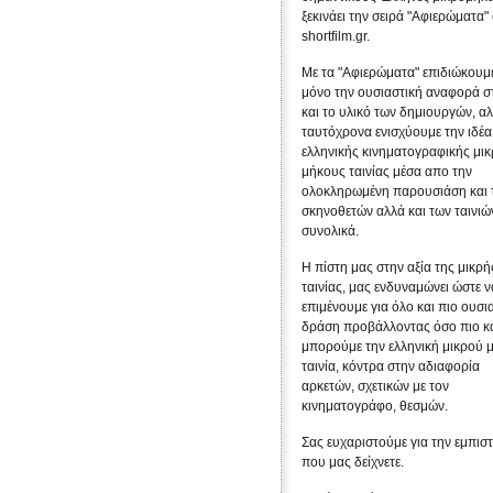
ξεκινάει την σειρά "Αφιερώματα"
shortfilm.gr.
Με τα "Αφιερώματα" επιδιώκουμε
μόνο την ουσιαστική αναφορά σ
και το υλικό των δημιουργών, α
ταυτόχρονα ενισχύουμε την ιδέα
ελληνικής κινηματογραφικής μι
μήκους ταινίας μέσα απο την
ολοκληρωμένη παρουσιάση και 
σκηνοθετών αλλά και των ταινιώ
συνολικά.
Η πίστη μας στην αξία της μικρή
ταινίας, μας ενδυναμώνει ώστε ν
επιμένουμε για όλο και πιο ουσι
δράση προβάλλοντας όσο πιο κ
μπορούμε την ελληνική μικρού 
ταινία, κόντρα στην αδιαφορία
αρκετών, σχετικών με τον
κινηματογράφο, θεσμών.
Σας ευχαριστούμε για την εμπισ
που μας δείχνετε.