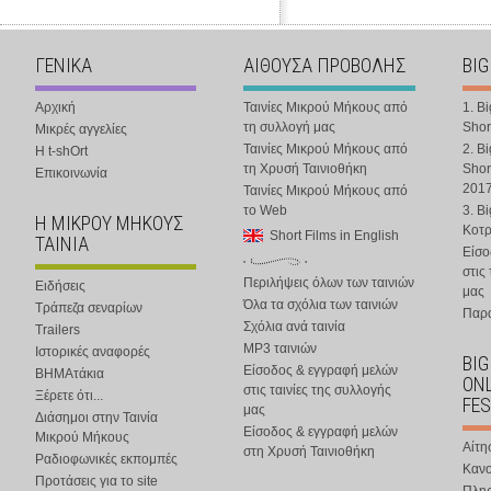
ΓΕΝΙΚΑ
ΑΙΘΟΥΣΑ ΠΡΟΒΟΛΗΣ
BIG
Αρχική
Ταινίες Μικρού Μήκους από
1. B
τη συλλογή μας
Shor
Μικρές αγγελίες
Ταινίες Μικρού Μήκους από
2. B
Η t-shOrt
τη Χρυσή Ταινιοθήκη
Shor
Επικοινωνία
201
Ταινίες Μικρού Μήκους από
το Web
3. B
Η ΜΙΚΡΟΥ ΜΗΚΟΥΣ
Κοτ
Short Films in English
ΤΑΙΝΙΑ
Είσο
στις
Περιλήψεις όλων των ταινιών
Ειδήσεις
μας
Όλα τα σχόλια των ταινιών
Τράπεζα σεναρίων
Παρα
Σχόλια ανά ταινία
Trailers
MP3 ταινιών
Ιστορικές αναφορές
BIG
Είσοδος & εγγραφή μελών
ΒΗΜΑτάκια
ONL
στις ταινίες της συλλογής
Ξέρετε ότι...
FES
μας
Διάσημοι στην Ταινία
Είσοδος & εγγραφή μελών
Μικρού Μήκους
Αίτη
στη Χρυσή Ταινιοθήκη
Ραδιοφωνικές εκπομπές
Κανο
Προτάσεις για το site