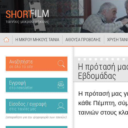
Η ΜΙΚΡΟΥ ΜΗΚΟΥΣ ΤΑΙΝΙΑ
ΑΙΘΟΥΣΑ ΠΡΟΒΟΛΗΣ
ΧΡΥΣΗ ΤΑΙΝ
Αναζητήστε
Η πρότασή μας
σε όλο το site
Εβδομάδας
Εγγραφή
στο newsletter
Η πρότασή μας για
κάθε Πέμπτη, σύ
Είσοδος / εγγραφή
στις ταινίες μας
ταινιών στους κλ
(απαραίτητο για την ψηφοφορία των ταινιών)