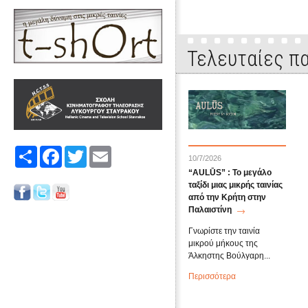
Τελευταίες πα
Share
Facebook
Twitter
Email
10/7/2026
“AULŪS” : Το μεγάλο
ταξίδι μιας μικρής ταινίας
από την Κρήτη στην
Παλαιστίνη
Γνωρίστε την ταινία
μικρού μήκους της
Άλκηστης Βούλγαρη...
Περισσότερα