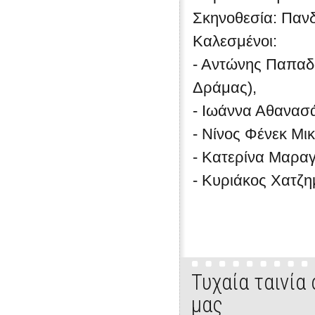
Σκηνοθεσία: Πα
Καλεσμένοι:
- Αντώνης Παπαδό
Δράμας),
- Ιωάννα Αθανασά
- Νίνος Φένεκ Μικ
- Κατερίνα Μαρα
- Κυριάκος Χατζη
Τυχαία ταινία
μας