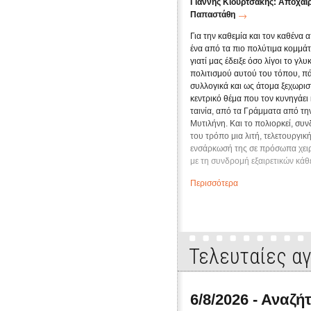
Γιάννης Κιουρτσάκης: Αποχαι
Παπαστάθη
Για την καθεμία και τον καθένα α
ένα από τα πιο πολύτιμα κομμάτ
γιατί μας έδειξε όσο λίγοι το γλ
πολιτισμού αυτού του τόπου, πάε
συλλογικά και ως άτομα ξεχωριστ
κεντρικό θέμα που τον κυνηγάει 
ταινία, από τα Γράμματα από την
Μυτιλήνη. Και το πολιορκεί, συ
του τρόπο μια λιτή, τελετουργικ
ενσάρκωσή της σε πρόσωπα χειρ
με τη συνδρομή εξαιρετικών κά
σκύψει ευλαβικά στην παλαιότε
Περισσότερα
παράδοση –του Παπαδιαμάντη, τ
Μητσάκη– τη συνεχίζει στα δικά
γνησιότητα και μετριοφροσύνη, 
και τους καημούς σημερινών ανθ
κτήμα εσαεί που είναι τα ντοκυμ
Τελευταίες α
εκπομπές «Παρασκήνιο» και «
διασώζονται πολλές από τι...
6/8/2026 - Αναζ