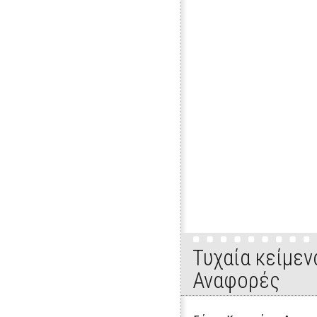
Εκπομπή 1η: "Έλα να σου πω". Συνέντευξη μ
Τυχαία κείμεν
Αναφορές