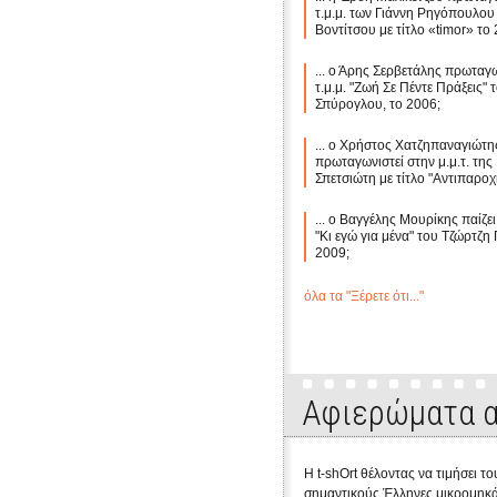
τ.μ.μ. των Γιάννη Ρηγόπουλου
Βοντίτσου με τίτλο «timor» το
... ο Άρης Σερβετάλης πρωταγω
τ.μ.μ. "Ζωή Σε Πέντε Πράξεις"
Σπύρογλου, το 2006;
... ο Χρήστος Χατζηπαναγιώτη
πρωταγωνιστεί στην μ.μ.τ. τη
Σπετσιώτη με τίτλο "Αντιπαροχ
... ο Βαγγέλης Μουρίκης παίζει 
"Κι εγώ για μένα" του Τζώρτζη
2009;
όλα τα "Ξέρετε ότι..."
Αφιερώματα α
Η t-shOrt θέλοντας να τιμήσει το
σημαντικούς Έλληνες μικρομηκά