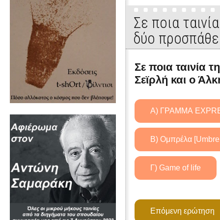
Σε ποια ταινί
δύο προσπάθε
Σε ποια ταινία 
Σεϊρλή και ο Άλ