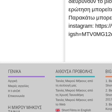
διευρύνουν το βι
ερώτηση μπορείτε
Παρακάτω μπορείτ
instagram: https:
igsh=MTV0MG1
ΓΕΝΙΚΑ
ΑΙΘΟΥΣΑ ΠΡΟΒΟΛΗΣ
BIG
Αρχική
Ταινίες Μικρού Μήκους από
1. B
τη συλλογή μας
Shor
Μικρές αγγελίες
Ταινίες Μικρού Μήκους από
2. B
Η t-shOrt
τη Χρυσή Ταινιοθήκη
Shor
Επικοινωνία
201
Ταινίες Μικρού Μήκους από
το Web
3. B
Η ΜΙΚΡΟΥ ΜΗΚΟΥΣ
Κοτ
Short Films in English