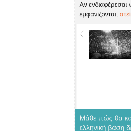
Αν ενδιαφέρεσαι ν
εμφανίζονται,
στε
Μάθε πώς θα κατ
ελληνική βάση δ