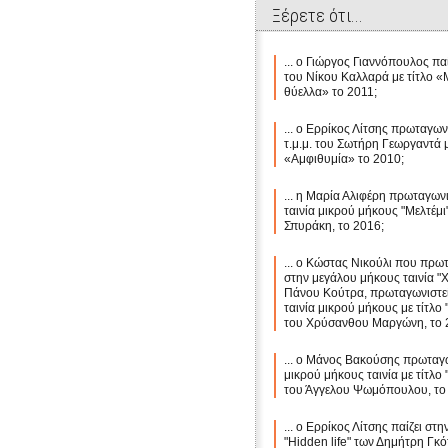
Ξέρετε ότι...
... ο Γιώργος Γιαννόπουλος παίζ
του Νίκου Καλλαρά με τίτλο 
θύελλα» το 2011;
... ο Ερρίκος Λίτσης πρωταγων
τ.μ.μ. του Σωτήρη Γεωργαντά μ
«Αμφιθυμία» το 2010;
... η Μαρία Αλιφέρη πρωταγωνι
ταινία μικρού μήκους "Μελτέμι
Σπυράκη, το 2016;
... ο Κώστας Νικούλι που πρω
στην μεγάλου μήκους ταινία "
Πάνου Κούτρα, πρωταγωνιστεί
ταινία μικρού μήκους με τίτλο "
του Χρύσανθου Μαργώνη, το 
... ο Μάνος Βακούσης πρωταγω
μικρού μήκους ταινία με τίτλο
του Άγγελου Ψωμόπουλου, το
... ο Ερρίκος Λίτσης παίζει στην
"Hidden life" των Δημήτρη Γκό