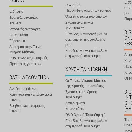
ΤΑΙΝΙΑ
Είσο
στις
Περιλήψεις όλων των ταινιών
Ειδήσεις
μας
Όλα τα σχόλια των ταινιών
Τράπεζα σεναρίων
Παρα
Σχόλια ανά ταινία
Trailers
MP3 ταινιών
Ιστορικές αναφορές
BIG
Είσοδος & εγγραφή μελών
ΒΗΜΑτάκια
ONL
στις ταινίες της συλλογής
Ξέρετε ότι...
FES
μας
Διάσημοι στην Ταινία
Είσοδος & εγγραφή μελών
Μικρού Μήκους
Αίτη
στη Χρυσή Ταινιοθήκη
Ραδιοφωνικές εκπομπές
Κανο
Προτάσεις για το site
Πλη
ΧΡΥΣΗ ΤΑΙΝΙΟΘΗΚΗ
Ιστο
ΒΑΣΗ ΔΕΔΟΜΕΝΩΝ
Οι τα
Οι Ταινίες Μικρού Μήκους
της Χρυσής Ταινιοθήκης
Αναζήτηση τίτλου
BIG
Σχετικά με τη Χρυσή
Καταχώρηση / επεξεργασία
IN
Ταινιοθήκη
ταινίας
SHO
Αφιερώματα
Βοήθεια καταχώρησης
(BB
Συνεντεύξεις
ταινίας
DVD Χρυσή Ταινιοθήκη 1
The 
Είσοδος & εγγραφή μελών
une
στη Χρυσή Ταινιοθήκη
Movi