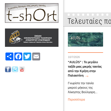
Τελευταίες πα
Share
Facebook
Twitter
Email
10/7/2026
“AULŪS” : Το μεγάλο
ταξίδι μιας μικρής ταινίας
από την Κρήτη στην
Παλαιστίνη
Γνωρίστε την ταινία
μικρού μήκους της
Άλκηστης Βούλγαρη...
Περισσότερα