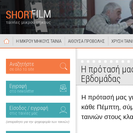
Η ΜΙΚΡΟΥ ΜΗΚΟΥΣ ΤΑΙΝΙΑ
ΑΙΘΟΥΣΑ ΠΡΟΒΟΛΗΣ
ΧΡΥΣΗ ΤΑΙΝ
Αναζητήστε
Η πρότασή μας
σε όλο το site
Εβδομάδας
Εγγραφή
στο newsletter
Η πρότασή μας για
κάθε Πέμπτη, σύ
Είσοδος / εγγραφή
στις ταινίες μας
ταινιών στους κλ
(απαραίτητο για την ψηφοφορία των ταινιών)