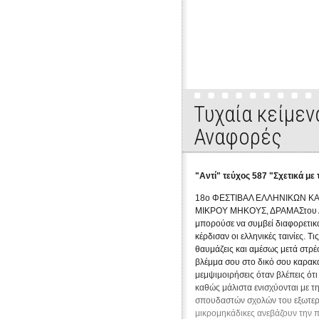
Εκπομπή 1η: "Έλα να σου πω". Συνέντε
Τυχαία κείμεν
Αναφορές
"Αντί" τεύχος 587 "Σχετικά με τ
18ο ΦΕΣΤΙΒΑΛ ΕΛΛΗΝΙΚΩΝ ΚΑΙ
ΜΙΚΡΟΥ ΜΗΚΟΥΣ, ΔΡΑΜΑΣτου Δ
μπορούσε να συμβεί διαφορετικά
κέρδισαν οι ελληνικές ταινίες. Τις
θαυμάζεις και αμέσως μετά στρέ
βλέμμα σου στο δικό σου καρακα
μεμψιμοιρήσεις όταν βλέπεις ότ
καθώς μάλιστα ενισχύονται με τ
σπουδαστών σχολών του εξωτερι
μικρομηκάδικες ανεβάζουν την π