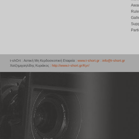
Awar
Rule
Gall
Supp
Part
t-shOrt : Αστική Μη Κερδοσκοπική Εταιρεία :
www.t-short.gr
:
info@t-short.gr
Χατζημιχαηλίδης Κυριάκος :
http://www.t-short.gr/Kyr/