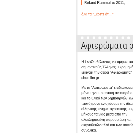
Roland Rammul το 2011;
όλα τα "Ξέρετε ότι..."
Αφιερώματα α
Η t-shOrt θέλοντας να τιμήσει το
σημαντικούς Έλληνες μικρομηκά
ξεκινάει την σειρά "Αφιερώματα"
shortfilm.gr.
Με τα "Αφιερώματα" επιδιώκουμε
μόνο την ουσιαστική αναφορά σ
και το υλικό των δημιουργών, α
ταυτόχρονα ενισχύουμε την ιδέα
ελληνικής κινηματογραφικής μι
μήκους ταινίας μέσα απο την
ολοκληρωμένη παρουσιάση και 
σκηνοθετών αλλά και των ταινιώ
συνολικά.