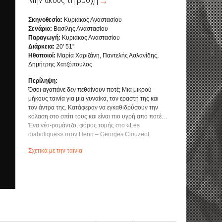
Σκηνοθεσία:
Κυριάκος Αναστασίου
Σενάριο:
Βασίλης Αναστασίου
Παραγωγή:
Κυριάκος Αναστασίου
Διάρκεια:
20' 51''
Ηθοποιοί:
Μαρία Χαριζάνη, Παντελής Ασλανίδης,
Δημήτρης Χατζόπουλος
Περίληψη:
Όσοι αγαπάνε δεν πεθαίνουν ποτέ; Μια μικρού
μήκους ταινία για μια γυναίκα, τον εραστή της και
τον άντρα της. Κατάφεραν να εγκαθιδρύσουν την
κόλαση στο σπίτι τους και είναι πιο υγρή από ποτέ…
Ένα νέο-ρομάντζο, φόρος τομής στο «Les
diaboliques» στον Henri – Georges Clouzeot.
Σχετικά με την ταινία