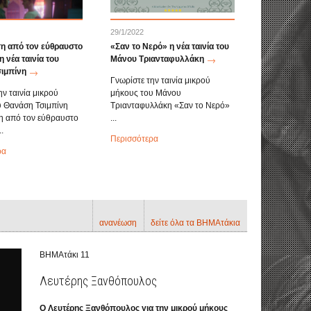
29/1/2022
 από τον εύθραυστο
«Σαν το Νερό» η νέα ταινία του
 νέα ταινία του
Μάνου Τριανταφυλλάκη
ιμπίνη
Γνωρίστε την ταινία μικρού
ην ταινία μικρού
μήκους του Μάνου
υ Θανάση Τσιμπίνη
Τριανταφυλλάκη «Σαν το Νερό»
 από τον εύθραυστο
...
.
Περισσότερα
ρα
ανανέωση
δείτε όλα τα ΒΗΜΑτάκια
ΒΗΜΑτάκι 11
Λευτέρης Ξανθόπουλος
Ο Λευτέρης Ξανθόπουλος για την μικρού μήκους