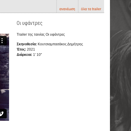
ανανέωση
όλα τα trailer
Οι υφάντρες
Trailer της ταινίας Οι υφάντρες
Σκηνοθεσία:
Κουτσιαμπασάκος Δημήτρης
Έτος:
2021
Διάρκεια:
1' 10''