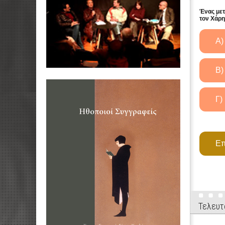
Ένας μετ
τον Χάρη
Τελευτ