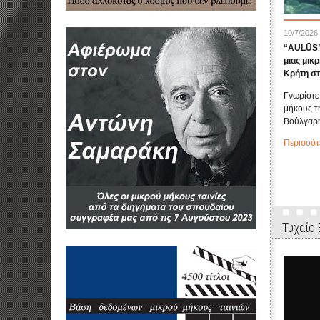
10/7/2026
“AULŪS” 
μιας μικρ
Κρήτη σ
Γνωρίστε 
μήκους τ
Βούλγαρη
Περισσότ
Τυχαίο