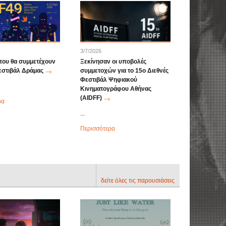
3/7/2026
 που θα συμμετέχουν
Ξεκίνησαν οι υποβολές
εστιβάλ Δράμας
συμμετοχών για το 15ο Διεθνές
Φεστιβάλ Ψηφιακού
Κινηματογράφου Αθήνας
(AIDFF)
ρα
...
Περισσότερα
δείτε όλες τις παρουσιάσεις