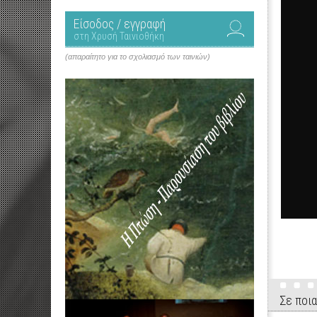
Είσοδος / εγγραφή
στη Χρυσή Ταινιοθήκη
(απαραίτητο για το σχολιασμό των ταινιών)
Σε ποια