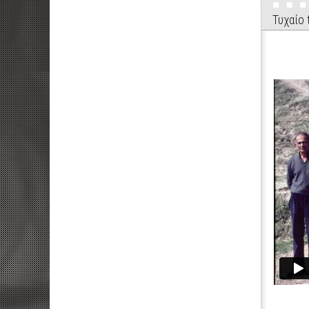
Τυχαίo t