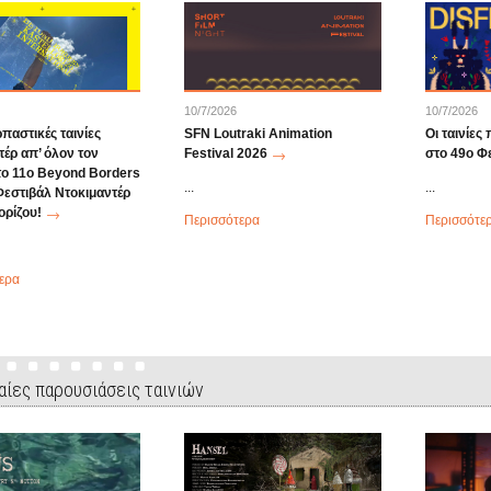
10/7/2026
10/7/2026
παστικές ταινίες
SFN Loutraki Animation
Οι ταινίες
τέρ απ’ όλον τον
Festival 2026
στο 49o Φ
το 11ο Beyond Borders
...
...
Φεστιβάλ Ντοκιμαντέρ
ρίζου!
Περισσότερα
Περισσότε
ερα
αίες παρουσιάσεις ταινιών