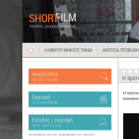
Η ΜΙΚΡΟΥ ΜΗΚΟΥΣ ΤΑΙΝΙΑ
ΑΙΘΟΥΣΑ ΠΡΟΒΟΛΗ
Αναζητήστε
Η πρότα
σε όλο το site
Η πρότασ
Εγγραφή
κλασικού
στο newsletter
Είσοδος / εγγραφή
στις ταινίες μας
(απαραίτητο για την ψηφοφορία των ταινιών)