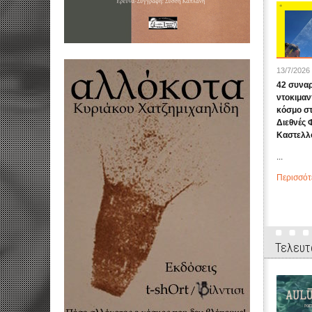
13/7/2026
42 συναρ
ντοκιμαν
κόσμο σ
Διεθνές 
Καστελλο
...
Περισσότ
Τελευτ