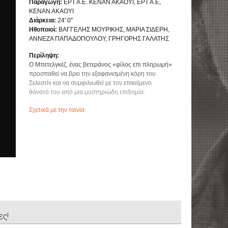
Παραγωγή:
ΕΡΤ Α.Ε. ΚΕΝΑΝ ΑΚΑΟΥΙ, ΕΡΤ Α.Ε,
ΚΕΝΑΝ ΑΚΑΟΥΙ
Διάρκεια:
24' 0''
Ηθοποιοί:
ΒΑΓΓΕΛΗΣ ΜΟΥΡΙΚΗΣ, ΜΑΡΙΑ ΣΙΔΕΡΗ,
ΑΝΝΕΖΑ ΠΑΠΑΔΟΠΟΥΛΟΥ, ΓΡΗΓΟΡΗΣ ΓΑΛΑΤΗΣ
Περίληψη:
Ο Μπετελγκέζ, ένας βετεράνος «φίλος επι πληρωμή»
προσπαθεί να βρει την εξαφανισμένη κόρη του
Σελεστίν και να συμφιλιωθεί με τον επικείμενο
θάνατό του από μια μυστηριώδη επιδημία.
Σχετικά με την ταινία
ες!