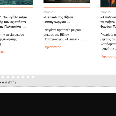
3/1/2023
2/7/2022
: Το μεγάλο ταξίδι
«Hansel» της Βίβιαν
«Απόδραση
ής ταινίας από την
Παπαγεωργίου
πλανήτη» η
την Παλαιστίνη
Θανάση Τσ
Γνωρίστε την ταινία μικρού
την ταινία μικρού
μήκους της Βίβιαν
Γνωρίστε τ
ης Άλκηστης
Παπαγεωργίου «Hansel» ... ...
μήκους το
...
«Απόδραση
Περισσότερα
πλανήτη» ..
ερα
Περισσότε
 ΒΗΜΑτάκι