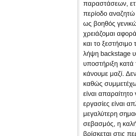
παραστάσεων, εται
περίοδο αναζητώ 
ως βοηθός γενικ
χρειάζομαι αφορά
και το ξεστήσιμο
λήψη backstage υλ
υποστήριξη κατά 
κάνουμε μαζί. Δε
καθώς συμμετέχω
είναι απαραίτητο
εργασίες είναι απ
μεγαλύτερη σημασ
σεβασμός, η καλή
βρίσκεται στις π