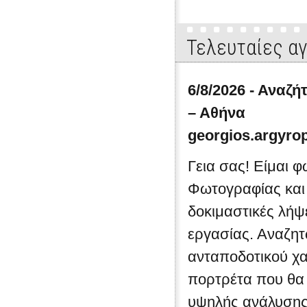
περιφέρειας. Ένας θεσμός-πρότ
της πολιτείας, του ΥΠΠΟ και τη
Δήμου Δράμας.Η ευρωπαϊκή δυνα
Τελευταίες α
δεκαετίες εξάλλου, έχει καταδείξε
σημαντική πολιτιστική δραστηρι
χωρίς τη ...
6/8/2026 - Αναζ
– Αθήνα
georgios.argyr
Γεια σας! Είμαι 
Φωτογραφίας και
δοκιμαστικές λήψ
εργασίας. Αναζη
ανταποδοτικού χα
πορτρέτα που θα
υψηλής ανάλυσης (