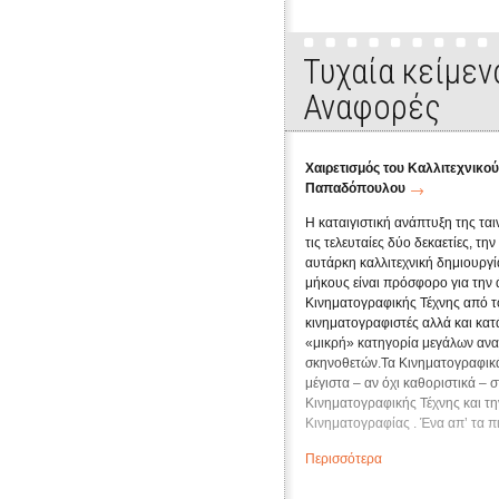
Τυχαία κείμεν
Αναφορές
Χαιρετισμός του Καλλιτεχνικού
Παπαδόπουλου
Η καταιγιστική ανάπτυξη της τα
τις τελευταίες δύο δεκαετίες, την
αυτάρκη καλλιτεχνική δημιουργί
μήκους είναι πρόσφορο για την
Κινηματογραφικής Τέχνης από τ
κινηματογραφιστές αλλά και κατ
«μικρή» κατηγορία μεγάλων αν
σκηνοθετών.Τα Κινηματογραφικ
μέγιστα – αν όχι καθοριστικά – 
Κινηματογραφικής Τέχνης και τ
Κινηματογραφίας . Ένα απ’ τα π
Φεστιβάλ είναι το Φεστιβάλ Ται
Περισσότερα
Και αποκτά μεγαλύτερη ακόμα ση
απ΄τους πλέον επιτυχημένους πο