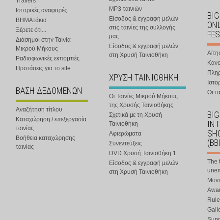
Trailers
MP3 ταινιών
Ιστορικές αναφορές
BIG
Είσοδος & εγγραφή μελών
ΒΗΜΑτάκια
ONL
στις ταινίες της συλλογής
Ξέρετε ότι...
FES
μας
Διάσημοι στην Ταινία
Είσοδος & εγγραφή μελών
Μικρού Μήκους
Αίτη
στη Χρυσή Ταινιοθήκη
Ραδιοφωνικές εκπομπές
Κανο
Προτάσεις για το site
Πλη
ΧΡΥΣΗ ΤΑΙΝΙΟΘΗΚΗ
Ιστο
ΒΑΣΗ ΔΕΔΟΜΕΝΩΝ
Οι τα
Οι Ταινίες Μικρού Μήκους
της Χρυσής Ταινιοθήκης
Αναζήτηση τίτλου
BIG
Σχετικά με τη Χρυσή
Καταχώρηση / επεξεργασία
IN
Ταινιοθήκη
ταινίας
SHO
Αφιερώματα
Βοήθεια καταχώρησης
(BB
Συνεντεύξεις
ταινίας
DVD Χρυσή Ταινιοθήκη 1
The 
Είσοδος & εγγραφή μελών
une
στη Χρυσή Ταινιοθήκη
Movi
Awar
Rule
Gall
Supp