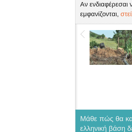
Αν ενδιαφέρεσαι ν
εμφανίζονται,
στε
Μάθε πώς θα κατ
ελληνική βάση δ