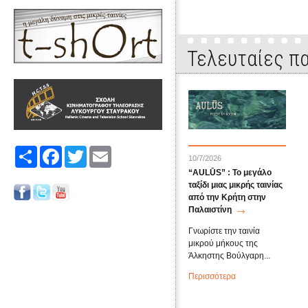
Τελευταίες πα
Share
Facebook
Twitter
Email
10/7/2026
“AULŪS” : Το μεγάλο
ταξίδι μιας μικρής ταινίας
από την Κρήτη στην
Παλαιστίνη
Γνωρίστε την ταινία
μικρού μήκους της
Άλκηστης Βούλγαρη...
Περισσότερα