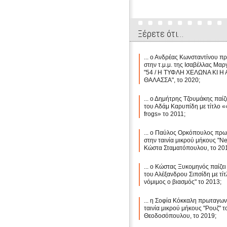
Ξέρετε ότι...
... ο Ανδρέας Κωνσταντίνου π
στην τ.μ.μ. της Ισαβέλλας Μαρ
"54 / Η ΤΥΦΛΗ ΧΕΛΩΝΑ ΚΙ 
ΘΑΛΑΣΣΑ", το 2020;
... ο Δημήτρης Τζουμάκης παίζε
του Αδάμ Καρυπίδη με τίτλο 
frogs» το 2011;
... ο Παύλος Ορκόπουλος πρω
στην ταινία μικρού μήκους "Ne
Κώστα Σταματόπουλου, το 20
... ο Κώστας Ξυκομηνός παίζει 
του Αλέξανδρου Σιπσίδη με τίτ
νόμιμος ο βιασμός" το 2013;
... η Σοφία Κόκκαλη πρωταγων
ταινία μικρού μήκους "Ρουζ" 
Θεοδοσόπουλου, το 2019;