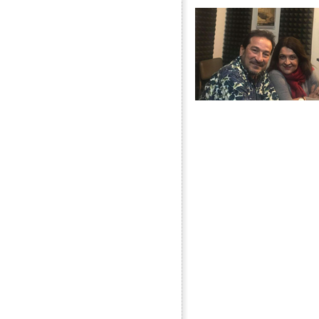
Εκπομπή 1η: "Έλα να σου πω". Συνέντευξη με