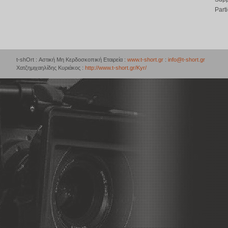
Part
t-shOrt : Αστική Μη Κερδοσκοπική Εταιρεία :
www.t-short.gr
:
info@t-short.gr
Χατζημιχαηλίδης Κυριάκος :
http://www.t-short.gr/Kyr/