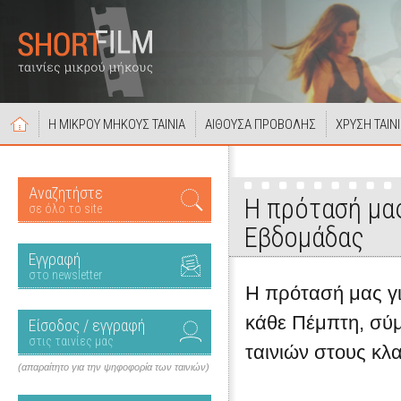
Η ΜΙΚΡΟΥ ΜΗΚΟΥΣ ΤΑΙΝΙΑ
ΑΙΘΟΥΣΑ ΠΡΟΒΟΛΗΣ
ΧΡΥΣΗ ΤΑΙΝ
Αναζητήστε
Η πρότασή μας
σε όλο το site
Εβδομάδας
Εγγραφή
στο newsletter
Η πρότασή μας για
κάθε Πέμπτη, σύ
Είσοδος / εγγραφή
στις ταινίες μας
ταινιών στους κλ
(απαραίτητο για την ψηφοφορία των ταινιών)