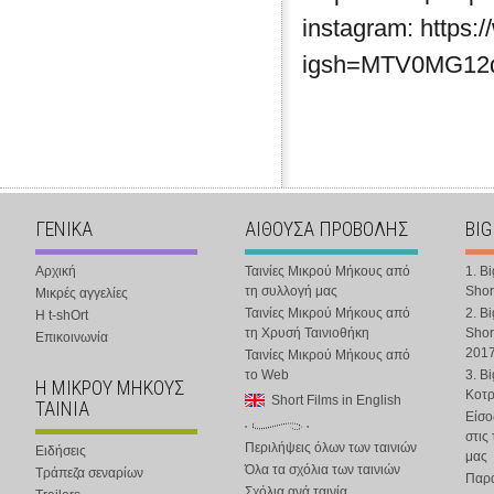
instagram: https:
igsh=MTV0MG1
ΓΕΝΙΚΑ
ΑΙΘΟΥΣΑ ΠΡΟΒΟΛΗΣ
BIG
Αρχική
Ταινίες Μικρού Μήκους από
1. B
τη συλλογή μας
Shor
Μικρές αγγελίες
Ταινίες Μικρού Μήκους από
2. B
Η t-shOrt
τη Χρυσή Ταινιοθήκη
Shor
Επικοινωνία
201
Ταινίες Μικρού Μήκους από
το Web
3. B
Η ΜΙΚΡΟΥ ΜΗΚΟΥΣ
Κοτ
Short Films in English
ΤΑΙΝΙΑ
Είσο
στις
Περιλήψεις όλων των ταινιών
Ειδήσεις
μας
Όλα τα σχόλια των ταινιών
Τράπεζα σεναρίων
Παρα
Σχόλια ανά ταινία