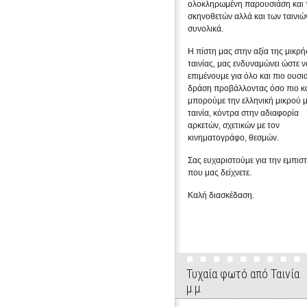
ολοκληρωμένη παρουσιάση και 
σκηνοθετών αλλά και των ταινιώ
συνολικά.
Η πίστη μας στην αξία της μικρή
ταινίας, μας ενδυναμώνει ώστε ν
επιμένουμε για όλο και πιο ουσι
δράση προβάλλοντας όσο πιο κ
μπορούμε την ελληνική μικρού 
ταινία, κόντρα στην αδιαφορία
αρκετών, σχετικών με τον
κινηματογράφο, θεσμών.
Σας ευχαριστούμε για την εμπισ
που μας δείχνετε.
Καλή διασκέδαση.
Τυχαία φωτό από Ταινία
μ.μ.