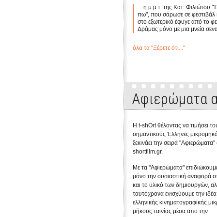
... η μ.μ.τ. της Κατ. Φιλιώτου 
πω", που σάρωσε σε φεστιβάλ 
στο εξωτερικό έφυγε από το φ
Δράμας μόνο με μια μνεία σεν
όλα τα "Ξέρετε ότι..."
Αφιερώματα α
Η t-shOrt θέλοντας να τιμήσει το
σημαντικούς Έλληνες μικρομηκά
ξεκινάει την σειρά "Αφιερώματα"
shortfilm.gr.
Με τα "Αφιερώματα" επιδιώκουμε
μόνο την ουσιαστική αναφορά σ
και το υλικό των δημιουργών, α
ταυτόχρονα ενισχύουμε την ιδέα
ελληνικής κινηματογραφικής μι
μήκους ταινίας μέσα απο την