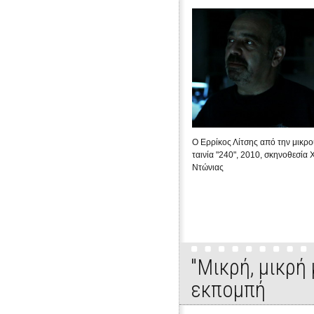
Ο Ερρίκος Λίτσης από την μικρ
ταινία "240", 2010, σκηνοθεσία
Ντώνιας
"Μικρή, μικρή
εκπομπή