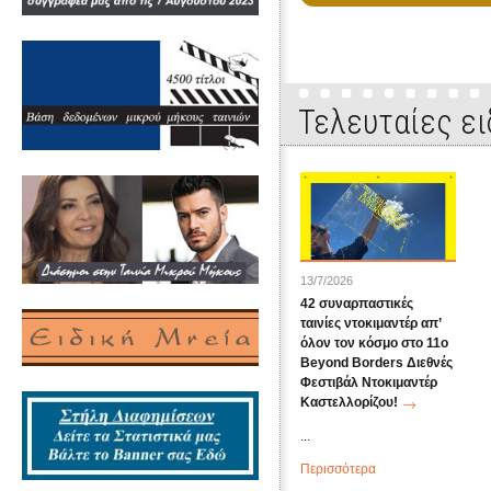
Τελευταίες ει
13/7/2026
42 συναρπαστικές
ταινίες ντοκιμαντέρ απ’
όλον τον κόσμο στο 11ο
Beyond Borders Διεθνές
Φεστιβάλ Ντοκιμαντέρ
Καστελλορίζου!
...
Περισσότερα