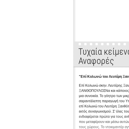
Εκπομπή 1η: "Έλα να σου πω". Συνέντευ
Τυχαία κείμεν
Αναφορές
"Επί Κολωνώ του Λευτέρη Ξα
Επί Κολωνώ σκην. Λευτέρης 
ΞΑΝΘΟΠΟΥΛΟΣΝα και κάποιος 
μια συνοικία. Το γόητρο των μι
σαραντάλεπτη παραγωγή του Υπ
επί Κολωνώ του Λευτέρη Ξανθό
εκτός συναγωνισμού. Σ' όλες του
ενδιαφέρεται πρώτα για τους ανθ
που μεταφέρουν και μέσω αυτών
τους χώρους. Το ντοκιμαντέρ αγγ