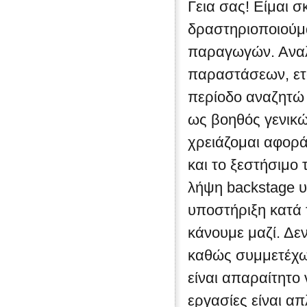
Γεια σας! Είμαι σ
δραστηριοποιούμ
παραγωγών. Αναλ
παραστάσεων, εται
περίοδο αναζητώ 
ως βοηθός γενικ
χρειάζομαι αφορά
και το ξεστήσιμο
λήψη backstage υλ
υποστήριξη κατά 
κάνουμε μαζί. Δε
καθώς συμμετέχω
είναι απαραίτητο
εργασίες είναι απ