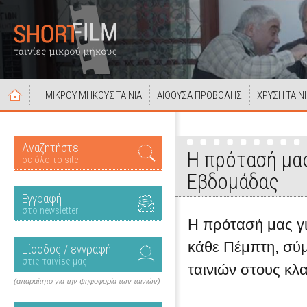
Η ΜΙΚΡΟΥ ΜΗΚΟΥΣ ΤΑΙΝΙΑ
ΑΙΘΟΥΣΑ ΠΡΟΒΟΛΗΣ
ΧΡΥΣΗ ΤΑΙΝ
Αναζητήστε
Η πρότασή μας
σε όλο το site
Εβδομάδας
Εγγραφή
στο newsletter
Η πρότασή μας για
κάθε Πέμπτη, σύ
Είσοδος / εγγραφή
στις ταινίες μας
ταινιών στους κλ
(απαραίτητο για την ψηφοφορία των ταινιών)