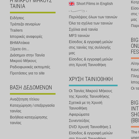
Η ΜΙΚΡΟΥ ΜΗΚΟΥΣ
Κοτ
Short Films in English
ΤΑΙΝΙΑ
Είσο
στις
Περιλήψεις όλων των ταινιών
Ειδήσεις
μας
Όλα τα σχόλια των ταινιών
Τράπεζα σεναρίων
Παρα
Σχόλια ανά ταινία
Trailers
MP3 ταινιών
Ιστορικές αναφορές
BIG
Είσοδος & εγγραφή μελών
ΒΗΜΑτάκια
ONL
στις ταινίες της συλλογής
Ξέρετε ότι...
FES
μας
Διάσημοι στην Ταινία
Είσοδος & εγγραφή μελών
Μικρού Μήκους
Αίτη
στη Χρυσή Ταινιοθήκη
Ραδιοφωνικές εκπομπές
Κανο
Προτάσεις για το site
Πλη
ΧΡΥΣΗ ΤΑΙΝΙΟΘΗΚΗ
Ιστο
ΒΑΣΗ ΔΕΔΟΜΕΝΩΝ
Οι τα
Οι Ταινίες Μικρού Μήκους
της Χρυσής Ταινιοθήκης
Αναζήτηση τίτλου
BIG
Σχετικά με τη Χρυσή
Καταχώρηση / επεξεργασία
IN
Ταινιοθήκη
ταινίας
SHO
Αφιερώματα
Βοήθεια καταχώρησης
(BB
Συνεντεύξεις
ταινίας
DVD Χρυσή Ταινιοθήκη 1
The 
Είσοδος & εγγραφή μελών
une
στη Χρυσή Ταινιοθήκη