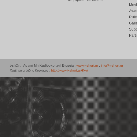
Movi
Awar
Rule
Gall
Supp
Part
t-shOrt : Αστική Μη Κερδοσκοπική Εταιρεία :
www.t-short.gr
:
info@t-short.gr
Χατζημιχαηλίδης Κυριάκος :
http://www.t-short.gr/Kyr/