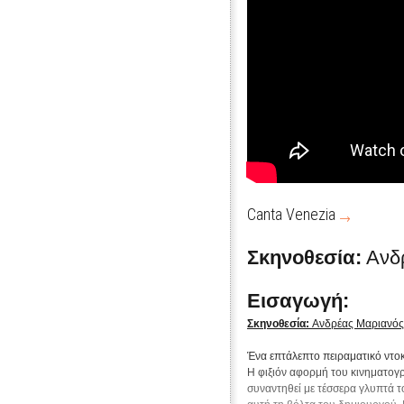
Canta Venezia
Σκηνοθεσία:
Ανδ
Εισαγωγή:
Σκηνοθεσία:
Ανδρέας Μαριανός
Ένα επτάλεπτο πειραματικό ντοκ
Η φιξιόν αφορμή του κινηματογρ
συναντηθεί με τέσσερα γλυπτά τ