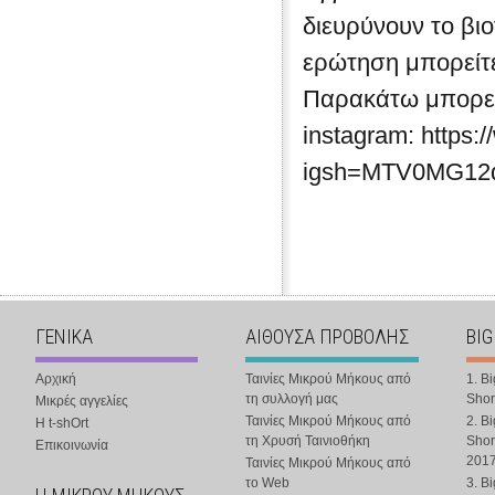
διευρύνουν το βι
ερώτηση μπορείτε
Παρακάτω μπορείτ
instagram: https:
igsh=MTV0MG1
ΓΕΝΙΚΑ
ΑΙΘΟΥΣΑ ΠΡΟΒΟΛΗΣ
BIG
Αρχική
Ταινίες Μικρού Μήκους από
1. B
τη συλλογή μας
Shor
Μικρές αγγελίες
Ταινίες Μικρού Μήκους από
2. B
Η t-shOrt
τη Χρυσή Ταινιοθήκη
Shor
Επικοινωνία
201
Ταινίες Μικρού Μήκους από
το Web
3. B