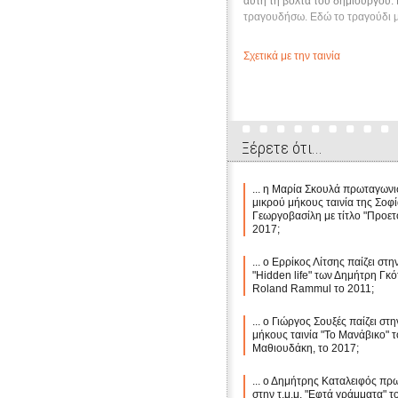
αυτή τη βόλτα του δημιουργού. 
τραγουδήσω. Εδώ το τραγούδι μα
Σχετικά με την ταινία
Ξέρετε ότι...
... η Μαρία Σκουλά πρωταγωνι
μικρού μήκους ταινία της Σοφ
Γεωργοβασίλη με τίτλο "Προετο
2017;
... ο Ερρίκος Λίτσης παίζει στην
"Hidden life" των Δημήτρη Γκό
Roland Rammul το 2011;
... ο Γιώργος Σουξές παίζει στ
μήκους ταινία "Το Μανάβικο" 
Μαθιουδάκη, το 2017;
... ο Δημήτρης Καταλειφός πρ
στην τ.μ.μ. "Εφτά γράμματα" τ