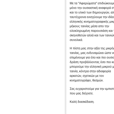
Με τα "Αφιερώματα" επιδιώκουμε
μόνο την ουσιαστική αναφορά σ
και το υλικό των δημιουργών, α
ταυτόχρονα ενισχύουμε την ιδέα
ελληνικής κινηματογραφικής μι
μήκους ταινίας μέσα απο την
ολοκληρωμένη παρουσιάση και 
σκηνοθετών αλλά και των ταινιώ
συνολικά.
Η πίστη μας στην αξία της μικρή
ταινίας, μας ενδυναμώνει ώστε ν
επιμένουμε για όλο και πιο ουσι
δράση προβάλλοντας όσο πιο κ
μπορούμε την ελληνική μικρού 
ταινία, κόντρα στην αδιαφορία
αρκετών, σχετικών με τον
κινηματογράφο, θεσμών.
Σας ευχαριστούμε για την εμπισ
που μας δείχνετε.
Καλή διασκέδαση.