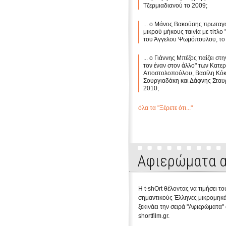
Τζερμιαδιανού το 2009;
... ο Μάνος Βακούσης πρωταγω
μικρού μήκους ταινία με τίτλο
του Άγγελου Ψωμόπουλου, το
... ο Γιάννης Μπέζος παίζει στη
τον έναν στον άλλο" των Κατερ
Αποστολοπούλου, Βασίλη Κόκ
Σουργιαδάκη και Δάφνης Στα
2010;
όλα τα "Ξέρετε ότι..."
Αφιερώματα α
Η t-shOrt θέλοντας να τιμήσει το
σημαντικούς Έλληνες μικρομηκά
ξεκινάει την σειρά "Αφιερώματα"
shortfilm.gr.