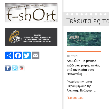
Τελευταίες πα
Share
Facebook
Twitter
Email
10/7/2026
“AULŪS” : Το μεγάλο
ταξίδι μιας μικρής ταινίας
από την Κρήτη στην
Παλαιστίνη
Γνωρίστε την ταινία
μικρού μήκους της
Άλκηστης Βούλγαρη...
Περισσότερα