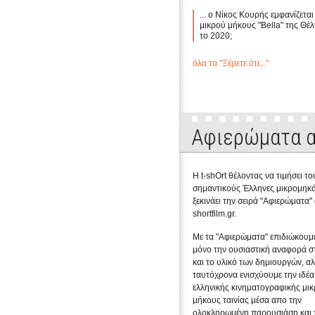
... ο Νίκος Κουρής εμφανίζεται
μικρού μήκους "Bella" της Θέλ
το 2020;
όλα τα "Ξέρετε ότι..."
Αφιερώματα α
Η t-shOrt θέλοντας να τιμήσει το
σημαντικούς Έλληνες μικρομηκά
ξεκινάει την σειρά "Αφιερώματα"
shortfilm.gr.
Με τα "Αφιερώματα" επιδιώκουμε
μόνο την ουσιαστική αναφορά σ
και το υλικό των δημιουργών, α
ταυτόχρονα ενισχύουμε την ιδέα
ελληνικής κινηματογραφικής μι
μήκους ταινίας μέσα απο την
ολοκληρωμένη παρουσιάση και 