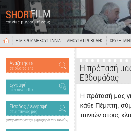
Η ΜΙΚΡΟΥ ΜΗΚΟΥΣ ΤΑΙΝΙΑ
ΑΙΘΟΥΣΑ ΠΡΟΒΟΛΗΣ
ΧΡΥΣΗ ΤΑΙΝ
Αναζητήστε
Η πρότασή μας
σε όλο το site
Εβδομάδας
Εγγραφή
στο newsletter
Η πρότασή μας για
κάθε Πέμπτη, σύ
Είσοδος / εγγραφή
στις ταινίες μας
ταινιών στους κλ
(απαραίτητο για την ψηφοφορία των ταινιών)