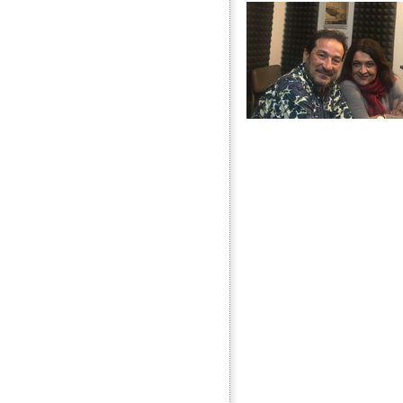
Εκπομπή 1η: "Έλα να σου πω". Συνέντευξ