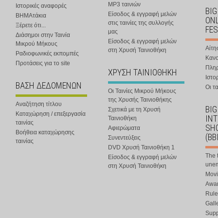
MP3 ταινιών
Ιστορικές αναφορές
BIG
Είσοδος & εγγραφή μελών
ΒΗΜΑτάκια
ONL
στις ταινίες της συλλογής
Ξέρετε ότι...
FES
μας
Διάσημοι στην Ταινία
Είσοδος & εγγραφή μελών
Μικρού Μήκους
Αίτη
στη Χρυσή Ταινιοθήκη
Ραδιοφωνικές εκπομπές
Κανο
Προτάσεις για το site
Πλη
ΧΡΥΣΗ ΤΑΙΝΙΟΘΗΚΗ
Ιστο
ΒΑΣΗ ΔΕΔΟΜΕΝΩΝ
Οι τα
Οι Ταινίες Μικρού Μήκους
της Χρυσής Ταινιοθήκης
Αναζήτηση τίτλου
BIG
Σχετικά με τη Χρυσή
Καταχώρηση / επεξεργασία
IN
Ταινιοθήκη
ταινίας
SHO
Αφιερώματα
Βοήθεια καταχώρησης
(BB
Συνεντεύξεις
ταινίας
DVD Χρυσή Ταινιοθήκη 1
The 
Είσοδος & εγγραφή μελών
une
στη Χρυσή Ταινιοθήκη
Movi
Awar
Rule
Gall
Supp