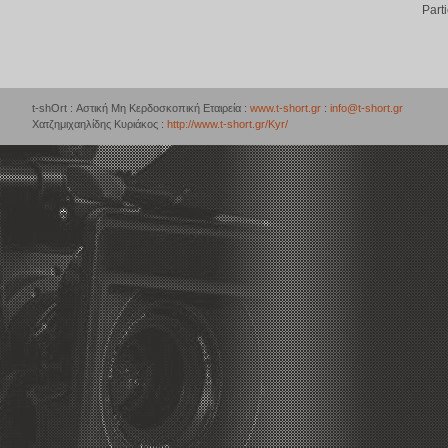
Part
t-shOrt : Αστική Μη Κερδοσκοπική Εταιρεία :
www.t-short.gr
:
info@t-short.gr
Χατζημιχαηλίδης Κυριάκος :
http://www.t-short.gr/Kyr/