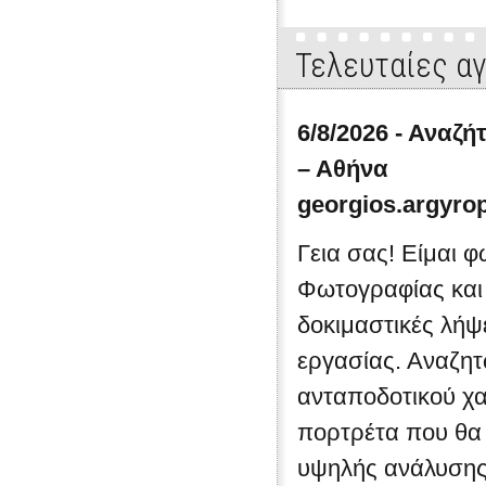
κλείσιμο τους στους κώδικες της
κινηματογράφισης. Θαυμαστή αν
Τελευταίες α
αέρα την λογική ...
6/8/2026 - Αναζ
– Αθήνα
georgios.argyr
Γεια σας! Είμαι 
Φωτογραφίας και
δοκιμαστικές λήψ
εργασίας. Αναζη
ανταποδοτικού χα
πορτρέτα που θα
υψηλής ανάλυσης (