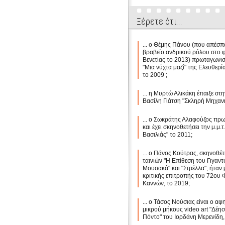
Ξέρετε ότι...
... ο Θέμης Πάνου (που απέσ
βραβείο ανδρικού ρόλου στο φ
Βενετίας το 2013) πρωταγωνιστ
"Μια νύχτα μαζί" της Ελευθερί
το 2009 ;
... η Μυρτώ Αλικάκη έπαιξε στην
Βασίλη Γιάτση "Σκληρή Μηχανή
... ο Σωκράτης Αλαφούζος πρω
και έχει σκηνοθετήσει την μ.μ.τ
Βασιλιάς" το 2011;
... ο Πάνος Κούτρας, σκηνοθέ
ταινιών "Η Επίθεση του Γιγαντ
Μουσακά" και "Στρέλλα", ήταν 
κριτικής επιτροπής του 72ου 
Καννών, το 2019;
... ο Τάσος Νούσιας είναι ο α
μικρού μήκους video art "Δέησ
Πόντο" του Ιορδάνη Μερενίδη,