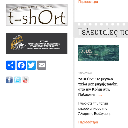
Περισσότερα
Τελευταίες πα
Share
Facebook
Twitter
Email
10/7/2026
“AULŪS” : Το μεγάλο
ταξίδι μιας μικρής ταινίας
από την Κρήτη στην
Παλαιστίνη
Γνωρίστε την ταινία
μικρού μήκους της
Άλκηστης Βούλγαρη...
Περισσότερα