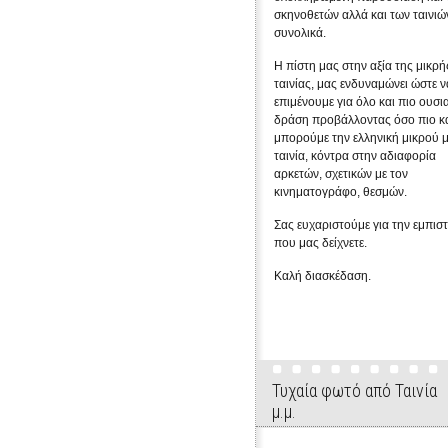
σκηνοθετών αλλά και των ταινιώ
συνολικά.
Η πίστη μας στην αξία της μικρή
ταινίας, μας ενδυναμώνει ώστε ν
επιμένουμε για όλο και πιο ουσι
δράση προβάλλοντας όσο πιο κ
μπορούμε την ελληνική μικρού 
ταινία, κόντρα στην αδιαφορία
αρκετών, σχετικών με τον
κινηματογράφο, θεσμών.
Σας ευχαριστούμε για την εμπισ
που μας δείχνετε.
Καλή διασκέδαση.
Τυχαία φωτό από Ταινία
μ.μ.