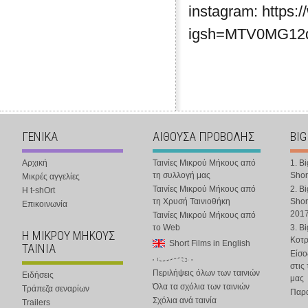
instagram: https:
igsh=MTV0MG1
ΓΕΝΙΚΑ
ΑΙΘΟΥΣΑ ΠΡΟΒΟΛΗΣ
BIG
Αρχική
Ταινίες Μικρού Μήκους από
1. B
τη συλλογή μας
Shor
Μικρές αγγελίες
Ταινίες Μικρού Μήκους από
2. B
Η t-shOrt
τη Χρυσή Ταινιοθήκη
Shor
Επικοινωνία
201
Ταινίες Μικρού Μήκους από
το Web
3. B
Η ΜΙΚΡΟΥ ΜΗΚΟΥΣ
Κοτ
Short Films in English
ΤΑΙΝΙΑ
Είσο
στις
Περιλήψεις όλων των ταινιών
Ειδήσεις
μας
Όλα τα σχόλια των ταινιών
Τράπεζα σεναρίων
Παρα
Σχόλια ανά ταινία
Trailers