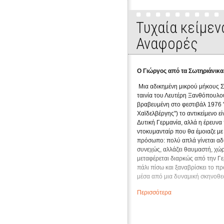
Τυχαία κείμεν
Αναφορές
Ο Γιώργος από τα Σωτηριάνικα
Μια αδικημένη μικρού μήκους Σ
ταινία του Λευτέρη Ξανθόπουλο
βραβευμένη στο φεστιβάλ 1976 
Χαϊδελβέργης") το αντικείμενο ε
Δυτική Γερμανία, αλλά η έρευνα 
ντοκυμανταίρ που θα έμοιαζε με 
πρόσωπο: πολύ απλά γίνεται αδ
συνεχώς, αλλάζει θαυμαστή, χώρ
μεταφέρεται διαρκώς από την Γε
πάλι πίσω και ξαναβρίσκει το π
μέσα από μια δυναμική σκηνοθε
χωρίζει απ' αυτό. Η βάση της τα
Περισσότερα
συμβατικών προσεγγίσεων του 
κινηματογραφικών και άλλων. Το 
όπου ακούγονται οι πιο "σημαντι
ερασιτεχνικό κινηματογράφος θ