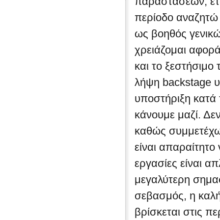
παραστάσεων, εται
περίοδο αναζητώ 
ως βοηθός γενικ
χρειάζομαι αφορά
και το ξεστήσιμο
λήψη backstage υλ
υποστήριξη κατά 
κάνουμε μαζί. Δε
καθώς συμμετέχω
είναι απαραίτητο
εργασίες είναι απ
μεγαλύτερη σημασ
σεβασμός, η καλή
βρίσκεται στις π