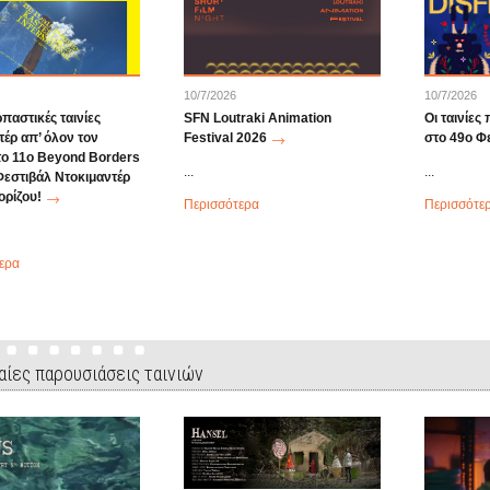
10/7/2026
10/7/2026
παστικές ταινίες
SFN Loutraki Animation
Οι ταινίες
τέρ απ’ όλον τον
Festival 2026
στο 49o Φ
το 11ο Beyond Borders
...
...
Φεστιβάλ Ντοκιμαντέρ
ρίζου!
Περισσότερα
Περισσότε
ερα
αίες παρουσιάσεις ταινιών