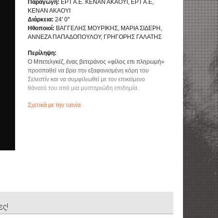
Παραγωγή:
ΕΡΤ Α.Ε. ΚΕΝΑΝ ΑΚΑΟΥΙ, ΕΡΤ Α.Ε,
ΚΕΝΑΝ ΑΚΑΟΥΙ
Διάρκεια:
24' 0''
Ηθοποιοί:
ΒΑΓΓΕΛΗΣ ΜΟΥΡΙΚΗΣ, ΜΑΡΙΑ ΣΙΔΕΡΗ,
ΑΝΝΕΖΑ ΠΑΠΑΔΟΠΟΥΛΟΥ, ΓΡΗΓΟΡΗΣ ΓΑΛΑΤΗΣ
Περίληψη:
Ο Μπετελγκέζ, ένας βετεράνος «φίλος επι πληρωμή»
προσπαθεί να βρει την εξαφανισμένη κόρη του
Σελεστίν και να συμφιλιωθεί με τον επικείμενο
θάνατό του από μια μυστηριώδη επιδημία.
Σχετικά με την ταινία
ες!