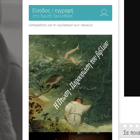
Είσοδος / εγγραφή
στη Χρυσή Ταινιοθήκη
(απαραίτητο για το σχολιασμό των ταινιών)
Σε ποια