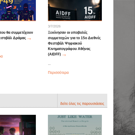
3/7/2026
 που θα συμμετέχουν
Ξεκίνησαν οι υποβολές
εστιβάλ Δράμας
συμμετοχών για το 15ο Διεθνές
Φεστιβάλ Ψηφιακού
Κινηματογράφου Αθήνας
(AIDFF)
ρα
...
Περισσότερα
δείτε όλες τις παρουσιάσεις