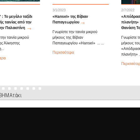
3/1/2023
2/7/2022
: Το μεγάλο ταξίδι
«Hansel» της Βίβιαν
«Απόδραση
ής ταινίας από την
Παπαγεωργίου
πλανήτη» η
την Παλαιστίνη
Θανάση Τσ
Γνωρίστε την ταινία μικρού
την ταινία μικρού
μήκους της Βίβιαν
Γνωρίστε τ
ης Άλκηστης
Παπαγεωργίου «Hansel» ... ...
μήκους το
...
«Απόδραση
Περισσότερα
πλανήτη» ..
ερα
Περισσότε
 ΒΗΜΑτάκι