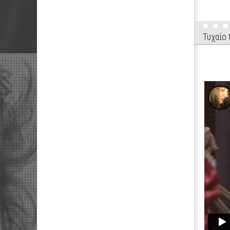
Τυχαίo t