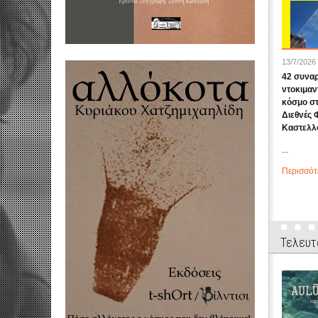
13/7/2026
42 συναρ
ντοκιμαν
κόσμο σ
Διεθνές 
Καστελλο
...
Περισσότ
Τελευτ