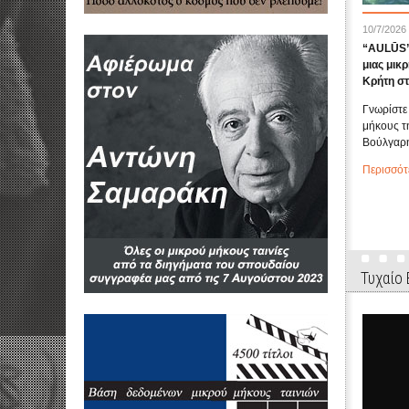
10/7/2026
“AULŪS” 
μιας μικρ
Κρήτη σ
Γνωρίστε 
μήκους τ
Βούλγαρη
Περισσότ
Τυχαίο