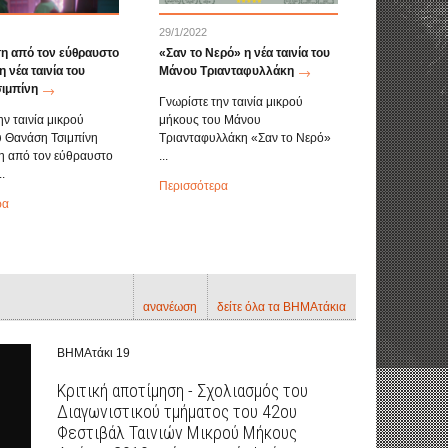
29/1/2022
 από τον εύθραυστο
«Σαν το Νερό» η νέα ταινία του
 νέα ταινία του
Μάνου Τριανταφυλλάκη
ιμπίνη
Γνωρίστε την ταινία μικρού
ην ταινία μικρού
μήκους του Μάνου
υ Θανάση Τσιμπίνη
Τριανταφυλλάκη «Σαν το Νερό»
 από τον εύθραυστο
...
.
Περισσότερα
ρα
ανανέωση
δείτε όλα τα ΒΗΜΑτάκια
ΒΗΜΑτάκι 19
Κριτική αποτίμηση - Σχολιασμός του
Διαγωνιστικού τμήματος του 42ου
Φεστιβάλ Ταινιών Μικρού Μήκους