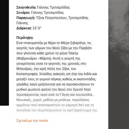
Σκηνοθεσία:
Γιάννης Τριτσιμπίδας
Σενάριο:
Γιάννης Τριτσιμπίδας
Παραγωγή:
Τζίνα Πετροπούλου, Τριτσιμπίδας
Γιάννης
Διάρκεια:
15' 0''
Περίληψη:
Ενα ντοκυμαντέρ με θέμα το Μάχα Σιβαράτρι, τις
γιορτές των γάμων του θεού Σίβα με την Παρβάτι
που γίνονται κάθε χρόνο το μήνα Τσαιτρ
(Φεβρουάριο –Μάρτη). Αυτή η γιορτή της
γονιμότητας ειναι το γεγονός της χρονιάς στο
Μπενάρες, την ιερή πόλη του Σίβα, του
Καταστροφέα. Χιλιάδες ασκητές απ όλη την Ινδία και
μεταξύ τους οι γυμνοί νάγκας καθώς κι εκατοντάδες
χιλιάδες λαού μαζεύονται για να προσκυνήσουν το
μυθικό φωτεινό φαλλό του θεού στο Χρυσό Ναό
προσφέροντας νερό από το Γάγγη και λουλούδια..
Μουσικές, χοροί, μεθύσι με μπάνγκ, παρελάσεις
αρμάτων πού αναπαριστούν το γαμπρό θεό και τη
συνοδεία του συμπληρώνουν το ιερό ξεφάντωμα της
μεγάλης σκοτεινής νύχτας του Σίβα.
Σχετικά με την ταινία