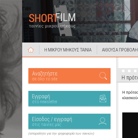
Η ΜΙΚΡΟΥ ΜΗΚΟΥΣ ΤΑΙΝΙΑ
ΑΙΘΟΥΣΑ ΠΡΟΒΟΛΗ
Αναζητήστε
Η πρότα
σε όλο το site
Η πρότασ
Εγγραφή
κλασικού
στο newsletter
Είσοδος / εγγραφή
στις ταινίες μας
(απαραίτητο για την ψηφοφορία των ταινιών)