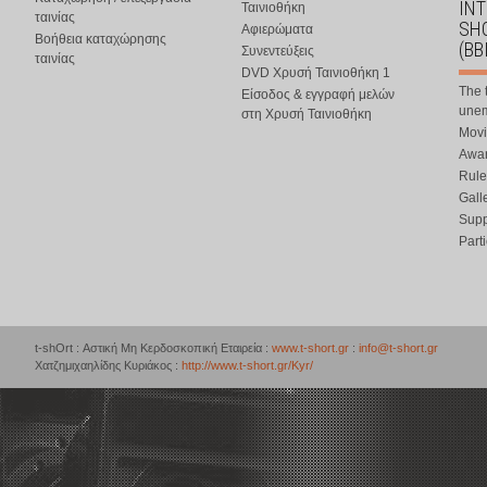
IN
Ταινιοθήκη
ταινίας
SHO
Αφιερώματα
Βοήθεια καταχώρησης
(BB
Συνεντεύξεις
ταινίας
DVD Χρυσή Ταινιοθήκη 1
The 
Είσοδος & εγγραφή μελών
une
στη Χρυσή Ταινιοθήκη
Movi
Awar
Rule
Gall
Supp
Part
t-shOrt : Αστική Μη Κερδοσκοπική Εταιρεία :
www.t-short.gr
:
info@t-short.gr
Χατζημιχαηλίδης Κυριάκος :
http://www.t-short.gr/Kyr/