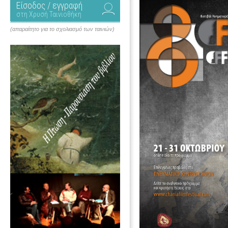
Είσοδος / εγγραφή
στη Χρυσή Ταινιοθήκη
(απαραίτητο για το σχολιασμό των ταινιών)