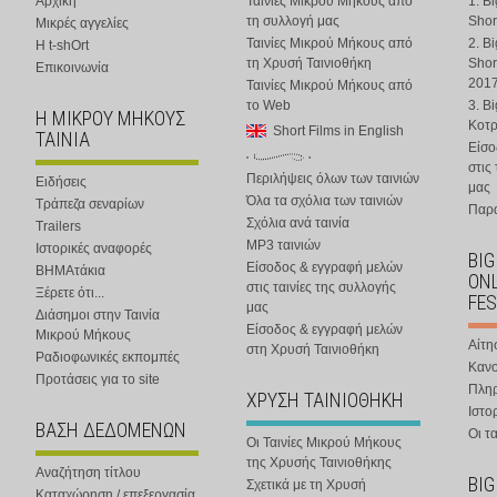
Αρχική
Ταινίες Μικρού Μήκους από
1. B
τη συλλογή μας
Shor
Μικρές αγγελίες
Ταινίες Μικρού Μήκους από
2. B
Η t-shOrt
τη Χρυσή Ταινιοθήκη
Shor
Επικοινωνία
201
Ταινίες Μικρού Μήκους από
το Web
3. B
Η ΜΙΚΡΟΥ ΜΗΚΟΥΣ
Κοτ
Short Films in English
ΤΑΙΝΙΑ
Είσο
στις
Περιλήψεις όλων των ταινιών
Ειδήσεις
μας
Όλα τα σχόλια των ταινιών
Τράπεζα σεναρίων
Παρα
Σχόλια ανά ταινία
Trailers
MP3 ταινιών
Ιστορικές αναφορές
BIG
Είσοδος & εγγραφή μελών
ΒΗΜΑτάκια
ONL
στις ταινίες της συλλογής
Ξέρετε ότι...
FES
μας
Διάσημοι στην Ταινία
Είσοδος & εγγραφή μελών
Μικρού Μήκους
Αίτη
στη Χρυσή Ταινιοθήκη
Ραδιοφωνικές εκπομπές
Κανο
Προτάσεις για το site
Πλη
ΧΡΥΣΗ ΤΑΙΝΙΟΘΗΚΗ
Ιστο
ΒΑΣΗ ΔΕΔΟΜΕΝΩΝ
Οι τα
Οι Ταινίες Μικρού Μήκους
της Χρυσής Ταινιοθήκης
Αναζήτηση τίτλου
BIG
Σχετικά με τη Χρυσή
Καταχώρηση / επεξεργασία