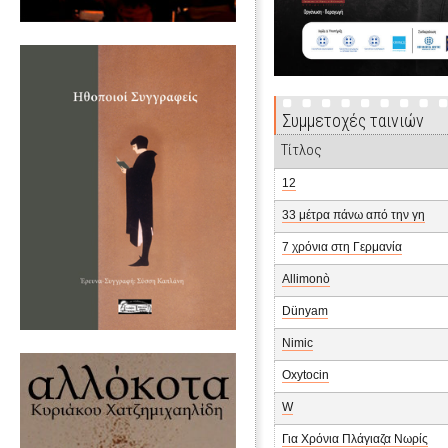
Συμμετοχές ταινιών
Τίτλος
12
33 μέτρα πάνω από την γη
7 χρόνια στη Γερμανία
Allimonò
Dünyam
Nimic
Oxytocin
W
Για Χρόνια Πλάγιαζα Νωρίς