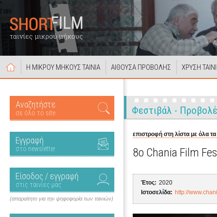
Η ΜΙΚΡΟΥ ΜΗΚΟΥΣ ΤΑΙΝΙΑ
ΑΙΘΟΥΣΑ ΠΡΟΒΟΛΗΣ
ΧΡΥΣΗ ΤΑΙΝ
Αναζητήστε
Φεστιβάλ - Προβολ
σε όλο το site
επιστροφή στη λίστα με όλα τα
Εγγραφή
στο newsletter
8ο Chania Film Fes
Είσοδος / εγγραφή
Έτος:
2020
στις ταινίες μας
Ιστοσελίδα:
http://www.chani
(απαραίτητο για την ψηφοφορία των ταινιών)