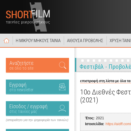
Η ΜΙΚΡΟΥ ΜΗΚΟΥΣ ΤΑΙΝΙΑ
ΑΙΘΟΥΣΑ ΠΡΟΒΟΛΗΣ
ΧΡΥΣΗ ΤΑΙΝ
Αναζητήστε
Φεστιβάλ - Προβολ
σε όλο το site
επιστροφή στη λίστα με όλα τα
Εγγραφή
στο newsletter
10ο Διεθνές Φεστ
(2021)
Είσοδος / εγγραφή
στις ταινίες μας
Έτος:
2021
(απαραίτητο για την ψηφοφορία των ταινιών)
Ιστοσελίδα:
https://aidff.co