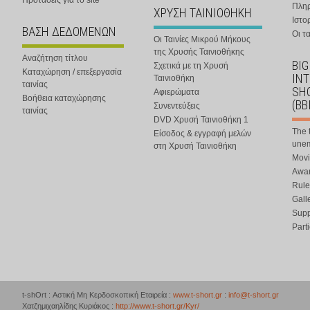
Προτάσεις για το site
Πλη
ΧΡΥΣΗ ΤΑΙΝΙΟΘΗΚΗ
Ιστο
ΒΑΣΗ ΔΕΔΟΜΕΝΩΝ
Οι τα
Οι Ταινίες Μικρού Μήκους
της Χρυσής Ταινιοθήκης
Αναζήτηση τίτλου
BIG
Σχετικά με τη Χρυσή
Καταχώρηση / επεξεργασία
IN
Ταινιοθήκη
ταινίας
SHO
Αφιερώματα
Βοήθεια καταχώρησης
(BB
Συνεντεύξεις
ταινίας
DVD Χρυσή Ταινιοθήκη 1
The 
Είσοδος & εγγραφή μελών
une
στη Χρυσή Ταινιοθήκη
Movi
Awar
Rule
Gall
Supp
Part
t-shOrt : Αστική Μη Κερδοσκοπική Εταιρεία :
www.t-short.gr
:
info@t-short.gr
Χατζημιχαηλίδης Κυριάκος :
http://www.t-short.gr/Kyr/