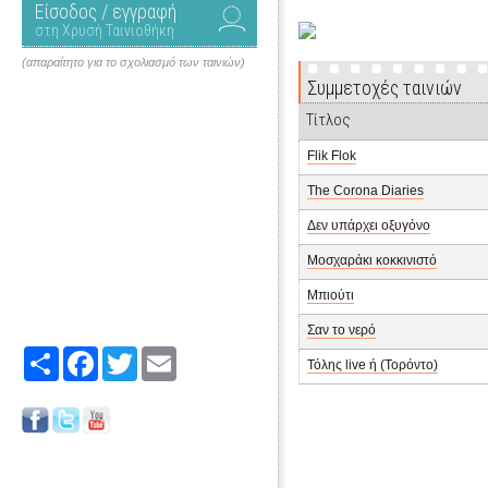
Είσοδος / εγγραφή
στη Χρυσή Ταινιοθήκη
(απαραίτητο για το σχολιασμό των ταινιών)
Συμμετοχές ταινιών
Τίτλος
Flik Flok
The Corona Diaries
Δεν υπάρχει οξυγόνο
Μοσχαράκι κοκκινιστό
Μπιούτι
Σαν το νερό
Share
Facebook
Twitter
Email
Τόλης live ή (Τορόντο)