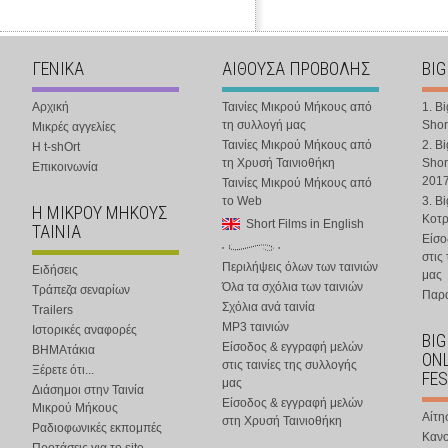
ΓΕΝΙΚΑ
ΑΙΘΟΥΣΑ ΠΡΟΒΟΛΗΣ
BIG
Αρχική
Ταινίες Μικρού Μήκους από
1. B
τη συλλογή μας
Shor
Μικρές αγγελίες
Ταινίες Μικρού Μήκους από
2. B
Η t-shOrt
τη Χρυσή Ταινιοθήκη
Shor
Επικοινωνία
201
Ταινίες Μικρού Μήκους από
το Web
3. B
Η ΜΙΚΡΟΥ ΜΗΚΟΥΣ
Κοτ
Short Films in English
ΤΑΙΝΙΑ
Είσο
στις
Περιλήψεις όλων των ταινιών
Ειδήσεις
μας
Όλα τα σχόλια των ταινιών
Τράπεζα σεναρίων
Παρα
Σχόλια ανά ταινία
Trailers
MP3 ταινιών
Ιστορικές αναφορές
BIG
Είσοδος & εγγραφή μελών
ΒΗΜΑτάκια
ONL
στις ταινίες της συλλογής
Ξέρετε ότι...
FES
μας
Διάσημοι στην Ταινία
Είσοδος & εγγραφή μελών
Μικρού Μήκους
Αίτη
στη Χρυσή Ταινιοθήκη
Ραδιοφωνικές εκπομπές
Κανο