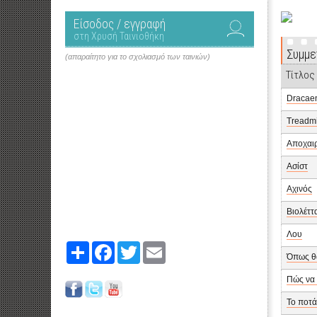
Είσοδος / εγγραφή
στη Χρυσή Ταινιοθήκη
Συμμε
(απαραίτητο για το σχολιασμό των ταινιών)
Τίτλος
Dracae
Treadmi
Αποχαιρ
Ασίστ
Αχινός
Βιολέττ
Λου
Share
Facebook
Twitter
Email
Όπως θα
Πώς να 
Το ποτά