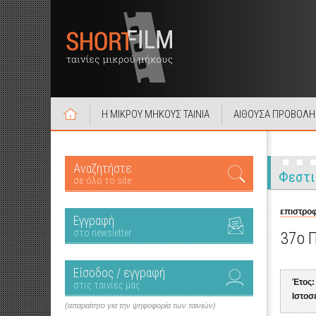
Η ΜΙΚΡΟΥ ΜΗΚΟΥΣ ΤΑΙΝΙΑ
ΑΙΘΟΥΣΑ ΠΡΟΒΟΛΗ
Αναζητήστε
Φεστι
σε όλο το site
επιστροφ
Εγγραφή
στο newsletter
37ο 
Είσοδος / εγγραφή
Έτος:
στις ταινίες μας
Ιστοσ
(απαραίτητο για την ψηφοφορία των ταινιών)