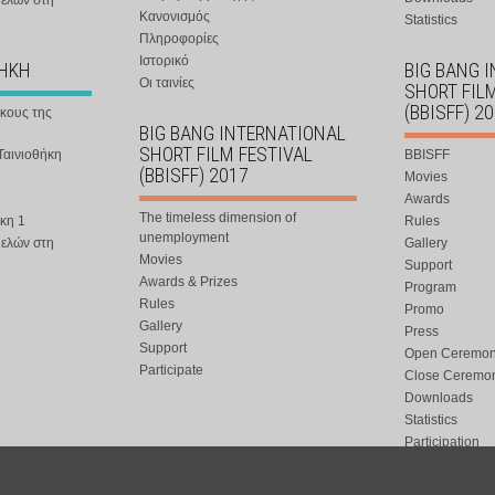
μελών στη
Κανονισμός
Statistics
Πληροφορίες
Ιστορικό
ΘΗΚΗ
BIG BANG 
Οι ταινίες
SHORT FIL
(BBISFF) 2
ήκους της
BIG BANG INTERNATIONAL
SHORT FILM FESTIVAL
Ταινιοθήκη
BBISFF
(BBISFF) 2017
Movies
Awards
The timeless dimension of
κη 1
Rules
unemployment
μελών στη
Gallery
Movies
Support
Awards & Prizes
Program
Rules
Promo
Gallery
Press
Support
Open Ceremo
Participate
Close Ceremo
Downloads
Statistics
Participation
Special Event