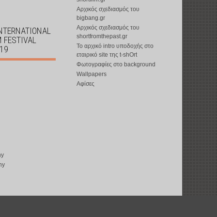
Αρχικός σχεδιασμός του
bigbang.gr
Αρχικός σχεδιασμός του
INTERNATIONAL
shortfromthepast.gr
M FESTIVAL
Το αρχικό intro υποδοχής στο
019
εταιρικό site της t-shOrt
Φωτογραφίες στο background
Wallpapers
Αφίσες
ny
ny