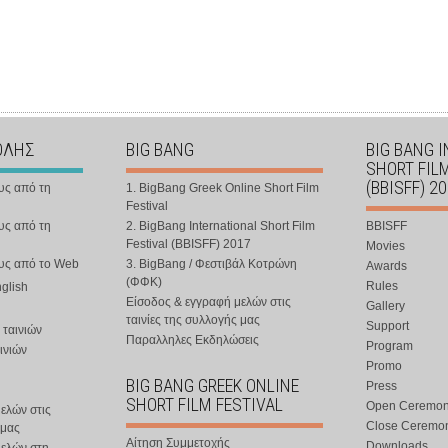
ΟΛΗΣ
BIG BANG
BIG BANG 
SHORT FIL
(BBISFF) 2
υς από τη
1. BigBang Greek Online Short Film
Festival
υς από τη
2. BigBang International Short Film
BBISFF
Festival (BBISFF) 2017
Movies
ους από το Web
3. BigBang / Φεστιβάλ Κοτρώνη
Awards
(ΦΦΚ)
Rules
nglish
Είσοδος & εγγραφή μελών στις
Gallery
ταινίες της συλλογής μας
Support
 ταινιών
Παραλληλες Εκδηλώσεις
Program
ινιών
Promo
BIG BANG GREEK ONLINE
Press
SHORT FILM FESTIVAL
Open Ceremo
ελών στις
Close Ceremo
 μας
Αίτηση Συμμετοχής
Downloads