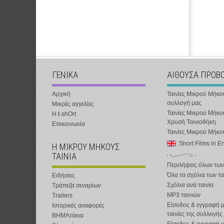
ΓΕΝΙΚΑ
ΑΙΘΟΥΣΑ ΠΡΟΒ
Αρχική
Ταινίες Μικρού Μήκο
συλλογή μας
Μικρές αγγελίες
Ταινίες Μικρού Μήκο
Η t-shOrt
Χρυσή Ταινιοθήκη
Επικοινωνία
Ταινίες Μικρού Μήκ
Short Films in E
Η ΜΙΚΡΟΥ ΜΗΚΟΥΣ
ΤΑΙΝΙΑ
Περιλήψεις όλων των
Όλα τα σχόλια των τα
Ειδήσεις
Σχόλια ανά ταινία
Τράπεζα σεναρίων
MP3 ταινιών
Trailers
Είσοδος & εγγραφή μ
Ιστορικές αναφορές
ταινίες της συλλογής
ΒΗΜΑτάκια