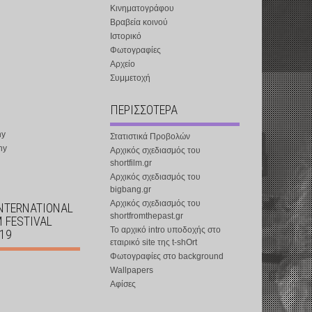
Κινηματογράφου
Βραβεία κοινού
Ιστορικό
Φωτογραφίες
Αρχείο
Συμμετοχή
ΠΕΡΙΣΣΟΤΕΡΑ
ny
Στατιστικά Προβολών
ny
Αρχικός σχεδιασμός του
shortfilm.gr
Αρχικός σχεδιασμός του
bigbang.gr
Αρχικός σχεδιασμός του
INTERNATIONAL
shortfromthepast.gr
M FESTIVAL
Το αρχικό intro υποδοχής στο
019
εταιρικό site της t-shOrt
Φωτογραφίες στο background
Wallpapers
Αφίσες