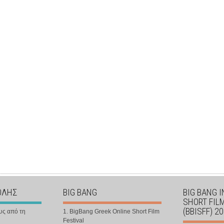
ΟΛΗΣ
BIG BANG
BIG BANG 
SHORT FIL
(BBISFF) 2
υς από τη
1. BigBang Greek Online Short Film
Festival