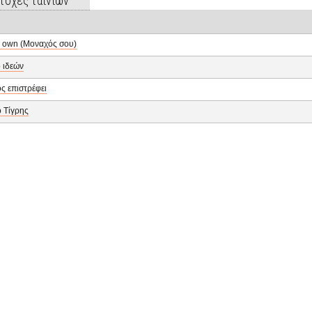
τοχές ταινιών
 own (Μοναχός σου)
 ιδεών
ς επιστρέφει
ο Τίγρης