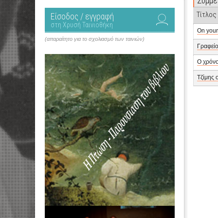
Συμμε
Τίτλος
Είσοδος / εγγραφή
στη Χρυσή Ταινιοθήκη
On your
(απαραίτητο για το σχολιασμό των ταινιών)
Γραφείο
Ο χρόνο
Τζίμης 