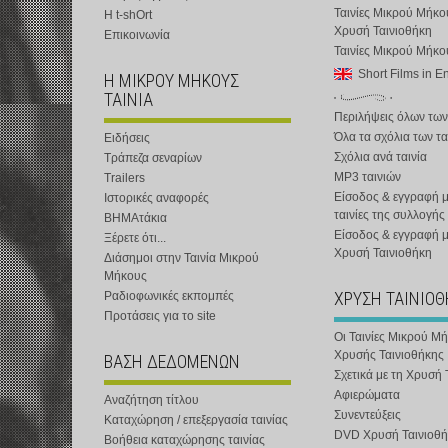
Ταινίες Μικρού Μήκο
Η t-shOrt
Χρυσή Ταινιοθήκη
Επικοινωνία
Ταινίες Μικρού Μήκ
Short Films in E
Η ΜΙΚΡΟΥ ΜΗΚΟΥΣ
ΤΑΙΝΙΑ
Περιλήψεις όλων των
Όλα τα σχόλια των τα
Ειδήσεις
Σχόλια ανά ταινία
Τράπεζα σεναρίων
MP3 ταινιών
Trailers
Είσοδος & εγγραφή μ
Ιστορικές αναφορές
ταινίες της συλλογής
ΒΗΜΑτάκια
Είσοδος & εγγραφή 
Ξέρετε ότι...
Χρυσή Ταινιοθήκη
Διάσημοι στην Ταινία Μικρού
Μήκους
ΧΡΥΣΗ ΤΑΙΝΙΟ
Ραδιοφωνικές εκπομπές
Προτάσεις για το site
Οι Ταινίες Μικρού Μ
Χρυσής Ταινιοθήκης
ΒΑΣΗ ΔΕΔΟΜΕΝΩΝ
Σχετικά με τη Χρυσή 
Αφιερώματα
Αναζήτηση τίτλου
Συνεντεύξεις
Καταχώρηση / επεξεργασία ταινίας
DVD Χρυσή Ταινιοθή
Βοήθεια καταχώρησης ταινίας