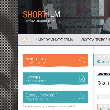
Η ΜΙΚΡΟΥ ΜΗΚΟΥΣ ΤΑΙΝΙΑ
ΑΙΘΟΥΣΑ ΠΡΟΒΟΛΗ
Αναζητήστε
Φεστι
σε όλο το site
επιστροφ
Εγγραφή
στο newsletter
Φεστ
Είσοδος / εγγραφή
στις ταινίες μας
(απαραίτητο για την ψηφοφορία των ταινιών)