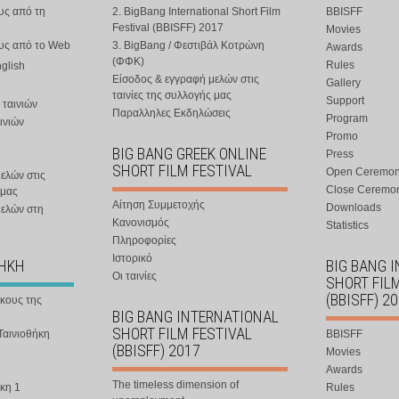
υς από τη
2. BigBang International Short Film
BBISFF
Festival (BBISFF) 2017
Movies
ους από το Web
3. BigBang / Φεστιβάλ Κοτρώνη
Awards
(ΦΦΚ)
Rules
nglish
Είσοδος & εγγραφή μελών στις
Gallery
ταινίες της συλλογής μας
Support
 ταινιών
Παραλληλες Εκδηλώσεις
Program
ινιών
Promo
BIG BANG GREEK ONLINE
Press
SHORT FILM FESTIVAL
Open Ceremo
ελών στις
Close Ceremo
 μας
Αίτηση Συμμετοχής
Downloads
μελών στη
Κανονισμός
Statistics
Πληροφορίες
Ιστορικό
ΘΗΚΗ
BIG BANG 
Οι ταινίες
SHORT FIL
(BBISFF) 2
ήκους της
BIG BANG INTERNATIONAL
SHORT FILM FESTIVAL
Ταινιοθήκη
BBISFF
(BBISFF) 2017
Movies
Awards
The timeless dimension of
κη 1
Rules