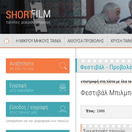
Η ΜΙΚΡΟΥ ΜΗΚΟΥΣ ΤΑΙΝΙΑ
ΑΙΘΟΥΣΑ ΠΡΟΒΟΛΗΣ
ΧΡΥΣΗ ΤΑΙΝ
Αναζητήστε
Φεστιβάλ - Προβολ
σε όλο το site
επιστροφή στη λίστα με όλα τα
Εγγραφή
στο newsletter
Φεστιβάλ Μπιλμπά
Είσοδος / εγγραφή
Έτος:
1986
στις ταινίες μας
(απαραίτητο για την ψηφοφορία των ταινιών)
Συμμετοχές ταινιών