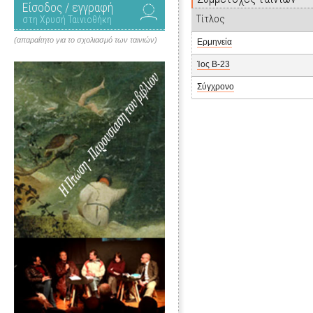
Είσοδος / εγγραφή
Τίτλος
στη Χρυσή Ταινιοθήκη
(απαραίτητο για το σχολιασμό των ταινιών)
Ερμηνεία
Ίος Β-23
Σύγχρονο