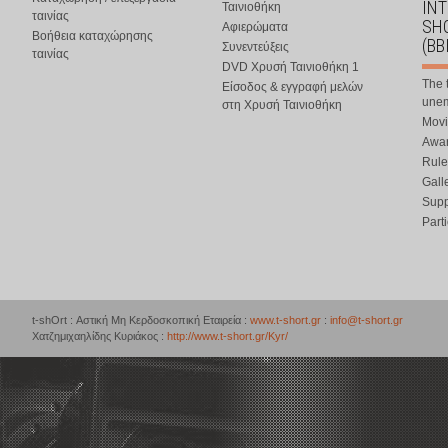
IN
Ταινιοθήκη
ταινίας
SHO
Αφιερώματα
Βοήθεια καταχώρησης
(BB
Συνεντεύξεις
ταινίας
DVD Χρυσή Ταινιοθήκη 1
The 
Είσοδος & εγγραφή μελών
une
στη Χρυσή Ταινιοθήκη
Movi
Awar
Rule
Gall
Supp
Part
t-shOrt : Αστική Μη Κερδοσκοπική Εταιρεία :
www.t-short.gr
:
info@t-short.gr
Χατζημιχαηλίδης Κυριάκος :
http://www.t-short.gr/Kyr/