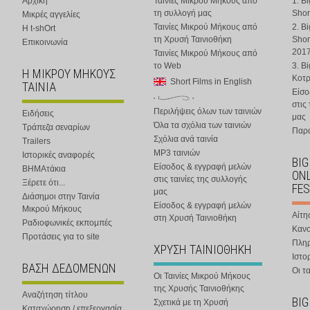
Αρχική
Ταινίες Μικρού Μήκους από
1. B
τη συλλογή μας
Shor
Μικρές αγγελίες
Ταινίες Μικρού Μήκους από
2. B
Η t-shOrt
τη Χρυσή Ταινιοθήκη
Shor
Επικοινωνία
201
Ταινίες Μικρού Μήκους από
το Web
3. B
Η ΜΙΚΡΟΥ ΜΗΚΟΥΣ
Κοτ
Short Films in English
ΤΑΙΝΙΑ
Είσο
στις
Περιλήψεις όλων των ταινιών
Ειδήσεις
μας
Όλα τα σχόλια των ταινιών
Τράπεζα σεναρίων
Παρα
Σχόλια ανά ταινία
Trailers
MP3 ταινιών
Ιστορικές αναφορές
BIG
Είσοδος & εγγραφή μελών
ΒΗΜΑτάκια
ONL
στις ταινίες της συλλογής
Ξέρετε ότι...
FES
μας
Διάσημοι στην Ταινία
Είσοδος & εγγραφή μελών
Μικρού Μήκους
Αίτη
στη Χρυσή Ταινιοθήκη
Ραδιοφωνικές εκπομπές
Κανο
Προτάσεις για το site
Πλη
ΧΡΥΣΗ ΤΑΙΝΙΟΘΗΚΗ
Ιστο
ΒΑΣΗ ΔΕΔΟΜΕΝΩΝ
Οι τα
Οι Ταινίες Μικρού Μήκους
της Χρυσής Ταινιοθήκης
Αναζήτηση τίτλου
BIG
Σχετικά με τη Χρυσή
Καταχώρηση / επεξεργασία