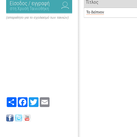
Τίτλος
Είσοδος / εγγραφή
στη Χρυσή Ταινιοθήκη
Το δείπνον
(απαραίτητο για το σχολιασμό των ταινιών)
Share
Facebook
Twitter
Email