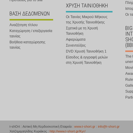
Προτάσεις για το site
Πλη
ΧΡΥΣΗ ΤΑΙΝΙΟΘΗΚΗ
Ιστο
ΒΑΣΗ ΔΕΔΟΜΕΝΩΝ
Οι τα
Οι Ταινίες Μικρού Μήκους
της Χρυσής Ταινιοθήκης
Αναζήτηση τίτλου
BIG
Σχετικά με τη Χρυσή
Καταχώρηση / επεξεργασία
IN
Ταινιοθήκη
ταινίας
SHO
Αφιερώματα
Βοήθεια καταχώρησης
(BB
Συνεντεύξεις
ταινίας
DVD Χρυσή Ταινιοθήκη 1
The 
Είσοδος & εγγραφή μελών
une
στη Χρυσή Ταινιοθήκη
Movi
Awar
Rule
Gall
Supp
Part
t-shOrt : Αστική Μη Κερδοσκοπική Εταιρεία :
www.t-short.gr
:
info@t-short.gr
Χατζημιχαηλίδης Κυριάκος :
http://www.t-short.gr/Kyr/