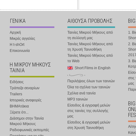
ΓΕΝΙΚΑ
ΑΙΘΟΥΣΑ ΠΡΟΒΟΛΗΣ
BIG
Αρχική
Ταινίες Μικρού Μήκους από
1. B
τη συλλογή μας
Shor
Μικρές αγγελίες
Ταινίες Μικρού Μήκους από
2. B
Η t-shOrt
τη Χρυσή Ταινιοθήκη
Shor
Επικοινωνία
201
Ταινίες Μικρού Μήκους από
το Web
3. B
Η ΜΙΚΡΟΥ ΜΗΚΟΥΣ
Κοτ
Short Films in English
ΤΑΙΝΙΑ
Είσο
στις
Περιλήψεις όλων των ταινιών
Ειδήσεις
μας
Όλα τα σχόλια των ταινιών
Τράπεζα σεναρίων
Παρα
Σχόλια ανά ταινία
Trailers
MP3 ταινιών
Ιστορικές αναφορές
BIG
Είσοδος & εγγραφή μελών
ΒΗΜΑτάκια
ONL
στις ταινίες της συλλογής
Ξέρετε ότι...
FES
μας
Διάσημοι στην Ταινία
Είσοδος & εγγραφή μελών
Μικρού Μήκους
Αίτη
στη Χρυσή Ταινιοθήκη
Ραδιοφωνικές εκπομπές
Κανο