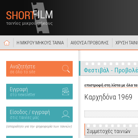
Η ΜΙΚΡΟΥ ΜΗΚΟΥΣ ΤΑΙΝΙΑ
ΑΙΘΟΥΣΑ ΠΡΟΒΟΛΗΣ
ΧΡΥΣΗ ΤΑΙΝ
Αναζητήστε
Φεστιβάλ - Προβολ
σε όλο το site
επιστροφή στη λίστα με όλα τα
Εγγραφή
στο newsletter
Καρχηδόνα 1969
Είσοδος / εγγραφή
στις ταινίες μας
(απαραίτητο για την ψηφοφορία των ταινιών)
Συμμετοχές ταινιών