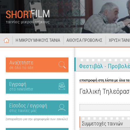
Η ΜΙΚΡΟΥ ΜΗΚΟΥΣ ΤΑΙΝΙΑ
ΑΙΘΟΥΣΑ ΠΡΟΒΟΛΗΣ
ΧΡΥΣΗ ΤΑΙΝ
Αναζητήστε
Φεστιβάλ - Προβολ
σε όλο το site
επιστροφή στη λίστα με όλα τα
Εγγραφή
στο newsletter
Γαλλική Τηλεόρα
Είσοδος / εγγραφή
στις ταινίες μας
(απαραίτητο για την ψηφοφορία των ταινιών)
Συμμετοχές ταινιών