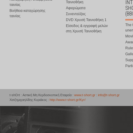
IN
Ταινιοθήκη
ταινίας
SHO
Αφιερώματα
Βοήθεια καταχώρησης
(BB
Συνεντεύξεις
ταινίας
DVD Χρυσή Ταινιοθήκη 1
The 
Είσοδος & εγγραφή μελών
une
στη Χρυσή Ταινιοθήκη
Movi
Awar
Rule
Gall
Supp
Part
t-shOrt : Αστική Μη Κερδοσκοπική Εταιρεία :
www.t-short.gr
:
info@t-short.gr
Χατζημιχαηλίδης Κυριάκος :
http://www.t-short.gr/Kyr/