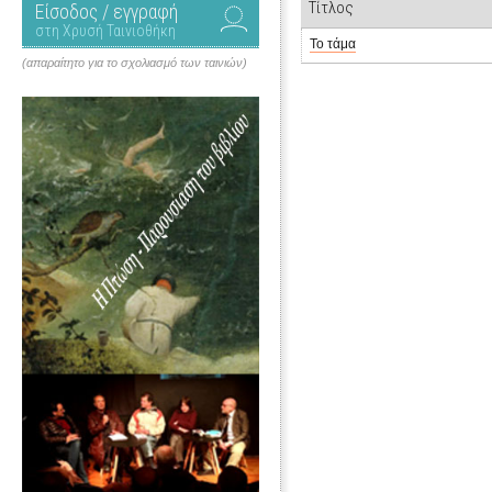
Τίτλος
Είσοδος / εγγραφή
στη Χρυσή Ταινιοθήκη
Το τάμα
(απαραίτητο για το σχολιασμό των ταινιών)