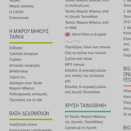
Αρχική
Ταινίες Μικρού Μήκους από
1. B
τη συλλογή μας
Shor
Μικρές αγγελίες
Ταινίες Μικρού Μήκους από
2. B
Η t-shOrt
τη Χρυσή Ταινιοθήκη
Shor
Επικοινωνία
201
Ταινίες Μικρού Μήκους από
το Web
3. B
Η ΜΙΚΡΟΥ ΜΗΚΟΥΣ
Κοτ
Short Films in English
ΤΑΙΝΙΑ
Είσο
στις
Περιλήψεις όλων των ταινιών
Ειδήσεις
μας
Όλα τα σχόλια των ταινιών
Τράπεζα σεναρίων
Παρα
Σχόλια ανά ταινία
Trailers
MP3 ταινιών
Ιστορικές αναφορές
BIG
Είσοδος & εγγραφή μελών
ΒΗΜΑτάκια
ONL
στις ταινίες της συλλογής
Ξέρετε ότι...
FES
μας
Διάσημοι στην Ταινία
Είσοδος & εγγραφή μελών
Μικρού Μήκους
Αίτη
στη Χρυσή Ταινιοθήκη
Ραδιοφωνικές εκπομπές
Κανο
Προτάσεις για το site
Πλη
ΧΡΥΣΗ ΤΑΙΝΙΟΘΗΚΗ
Ιστο
ΒΑΣΗ ΔΕΔΟΜΕΝΩΝ
Οι τα
Οι Ταινίες Μικρού Μήκους
της Χρυσής Ταινιοθήκης
Αναζήτηση τίτλου
BIG
Σχετικά με τη Χρυσή
Καταχώρηση / επεξεργασία