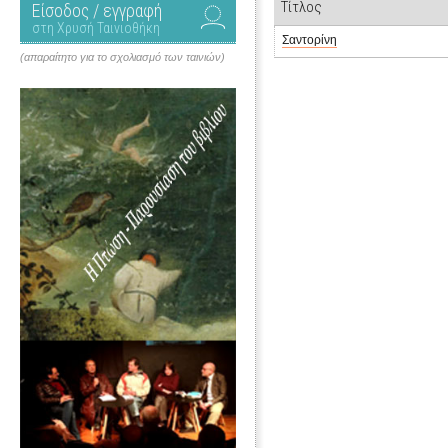
Τίτλος
Είσοδος / εγγραφή
στη Χρυσή Ταινιοθήκη
Σαντορίνη
(απαραίτητο για το σχολιασμό των ταινιών)