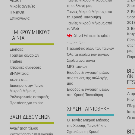
Αρχική
Ταινίες Μικρού Μήκους από
1. B
τη συλλογή μας
Shor
Μικρές αγγελίες
Ταινίες Μικρού Μήκους από
2. B
Η t-shOrt
τη Χρυσή Ταινιοθήκη
Shor
Επικοινωνία
201
Ταινίες Μικρού Μήκους από
το Web
3. B
Η ΜΙΚΡΟΥ ΜΗΚΟΥΣ
Κοτ
Short Films in English
ΤΑΙΝΙΑ
Είσο
στις
Περιλήψεις όλων των ταινιών
Ειδήσεις
μας
Όλα τα σχόλια των ταινιών
Τράπεζα σεναρίων
Παρα
Σχόλια ανά ταινία
Trailers
MP3 ταινιών
Ιστορικές αναφορές
BIG
Είσοδος & εγγραφή μελών
ΒΗΜΑτάκια
ONL
στις ταινίες της συλλογής
Ξέρετε ότι...
FES
μας
Διάσημοι στην Ταινία
Είσοδος & εγγραφή μελών
Μικρού Μήκους
Αίτη
στη Χρυσή Ταινιοθήκη
Ραδιοφωνικές εκπομπές
Κανο
Προτάσεις για το site
Πλη
ΧΡΥΣΗ ΤΑΙΝΙΟΘΗΚΗ
Ιστο
ΒΑΣΗ ΔΕΔΟΜΕΝΩΝ
Οι τα
Οι Ταινίες Μικρού Μήκους
της Χρυσής Ταινιοθήκης
Αναζήτηση τίτλου
BIG
Σχετικά με τη Χρυσή
Καταχώρηση / επεξεργασία