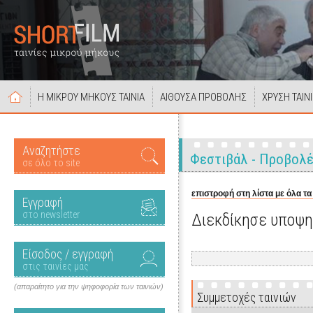
Η ΜΙΚΡΟΥ ΜΗΚΟΥΣ ΤΑΙΝΙΑ
ΑΙΘΟΥΣΑ ΠΡΟΒΟΛΗΣ
ΧΡΥΣΗ ΤΑΙΝ
Αναζητήστε
Φεστιβάλ - Προβολ
σε όλο το site
επιστροφή στη λίστα με όλα τα
Εγγραφή
στο newsletter
Διεκδίκησε υποψη
Είσοδος / εγγραφή
στις ταινίες μας
(απαραίτητο για την ψηφοφορία των ταινιών)
Συμμετοχές ταινιών