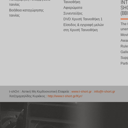
IN
Ταινιοθήκη
ταινίας
SHO
Αφιερώματα
Βοήθεια καταχώρησης
(BB
Συνεντεύξεις
ταινίας
DVD Χρυσή Ταινιοθήκη 1
The 
Είσοδος & εγγραφή μελών
une
στη Χρυσή Ταινιοθήκη
Movi
Awar
Rule
Gall
Supp
Part
t-shOrt : Αστική Μη Κερδοσκοπική Εταιρεία :
www.t-short.gr
:
info@t-short.gr
Χατζημιχαηλίδης Κυριάκος :
http://www.t-short.gr/Kyr/