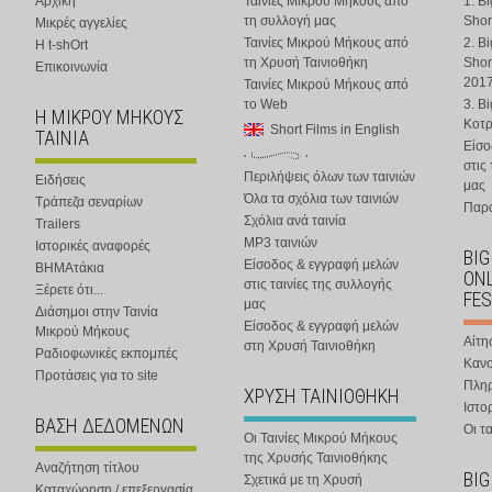
Αρχική
Ταινίες Μικρού Μήκους από
1. B
τη συλλογή μας
Shor
Μικρές αγγελίες
Ταινίες Μικρού Μήκους από
2. B
Η t-shOrt
τη Χρυσή Ταινιοθήκη
Shor
Επικοινωνία
201
Ταινίες Μικρού Μήκους από
το Web
3. B
Η ΜΙΚΡΟΥ ΜΗΚΟΥΣ
Κοτ
Short Films in English
ΤΑΙΝΙΑ
Είσο
στις
Περιλήψεις όλων των ταινιών
Ειδήσεις
μας
Όλα τα σχόλια των ταινιών
Τράπεζα σεναρίων
Παρα
Σχόλια ανά ταινία
Trailers
MP3 ταινιών
Ιστορικές αναφορές
BIG
Είσοδος & εγγραφή μελών
ΒΗΜΑτάκια
ONL
στις ταινίες της συλλογής
Ξέρετε ότι...
FES
μας
Διάσημοι στην Ταινία
Είσοδος & εγγραφή μελών
Μικρού Μήκους
Αίτη
στη Χρυσή Ταινιοθήκη
Ραδιοφωνικές εκπομπές
Κανο
Προτάσεις για το site
Πλη
ΧΡΥΣΗ ΤΑΙΝΙΟΘΗΚΗ
Ιστο
ΒΑΣΗ ΔΕΔΟΜΕΝΩΝ
Οι τα
Οι Ταινίες Μικρού Μήκους
της Χρυσής Ταινιοθήκης
Αναζήτηση τίτλου
BIG
Σχετικά με τη Χρυσή
Καταχώρηση / επεξεργασία