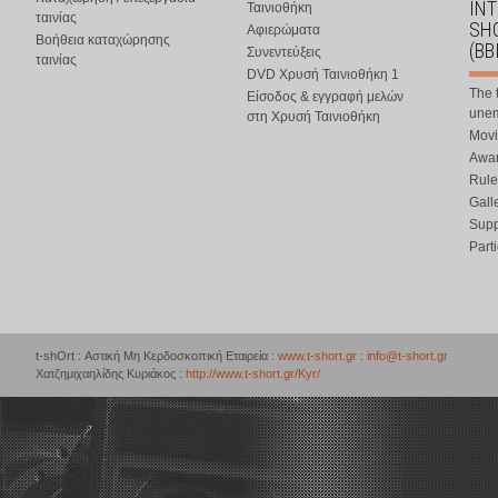
IN
Ταινιοθήκη
ταινίας
SHO
Αφιερώματα
Βοήθεια καταχώρησης
(BB
Συνεντεύξεις
ταινίας
DVD Χρυσή Ταινιοθήκη 1
The 
Είσοδος & εγγραφή μελών
une
στη Χρυσή Ταινιοθήκη
Movi
Awar
Rule
Gall
Supp
Part
t-shOrt : Αστική Μη Κερδοσκοπική Εταιρεία :
www.t-short.gr
:
info@t-short.gr
Χατζημιχαηλίδης Κυριάκος :
http://www.t-short.gr/Kyr/