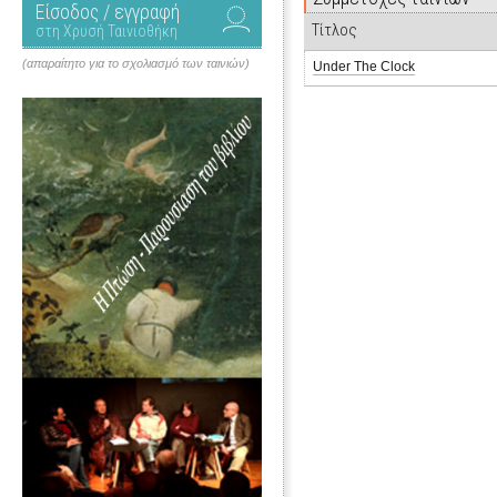
Είσοδος / εγγραφή
Τίτλος
στη Χρυσή Ταινιοθήκη
(απαραίτητο για το σχολιασμό των ταινιών)
Under The Clock