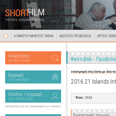
Η ΜΙΚΡΟΥ ΜΗΚΟΥΣ ΤΑΙΝΙΑ
ΑΙΘΟΥΣΑ ΠΡΟΒΟΛΗΣ
ΧΡΥΣΗ ΤΑΙΝ
Αναζητήστε
Φεστιβάλ - Προβολ
σε όλο το site
επιστροφή στη λίστα με όλα τα
Εγγραφή
στο newsletter
2016 21 Islands Int
Είσοδος / εγγραφή
Έτος:
2016
στις ταινίες μας
(απαραίτητο για την ψηφοφορία των ταινιών)
Συμμετοχές ταινιών