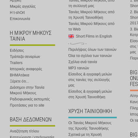
Αρχική
Ταινίες Μικρού Μήκους από
1. B
τη συλλογή μας
Shor
Μικρές αγγελίες
Ταινίες Μικρού Μήκους από
2. B
Η t-shOrt
τη Χρυσή Ταινιοθήκη
Shor
Επικοινωνία
201
Ταινίες Μικρού Μήκους από
το Web
3. B
Η ΜΙΚΡΟΥ ΜΗΚΟΥΣ
Κοτ
Short Films in English
ΤΑΙΝΙΑ
Είσο
στις
Περιλήψεις όλων των ταινιών
Ειδήσεις
μας
Όλα τα σχόλια των ταινιών
Τράπεζα σεναρίων
Παρα
Σχόλια ανά ταινία
Trailers
MP3 ταινιών
Ιστορικές αναφορές
BIG
Είσοδος & εγγραφή μελών
ΒΗΜΑτάκια
ONL
στις ταινίες της συλλογής
Ξέρετε ότι...
FES
μας
Διάσημοι στην Ταινία
Είσοδος & εγγραφή μελών
Μικρού Μήκους
Αίτη
στη Χρυσή Ταινιοθήκη
Ραδιοφωνικές εκπομπές
Κανο
Προτάσεις για το site
Πλη
ΧΡΥΣΗ ΤΑΙΝΙΟΘΗΚΗ
Ιστο
ΒΑΣΗ ΔΕΔΟΜΕΝΩΝ
Οι τα
Οι Ταινίες Μικρού Μήκους
της Χρυσής Ταινιοθήκης
Αναζήτηση τίτλου
BIG
Σχετικά με τη Χρυσή
Καταχώρηση / επεξεργασία