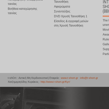
IN
Ταινιοθήκη
ταινίας
SHO
Αφιερώματα
Βοήθεια καταχώρησης
(BB
Συνεντεύξεις
ταινίας
DVD Χρυσή Ταινιοθήκη 1
The 
Είσοδος & εγγραφή μελών
une
στη Χρυσή Ταινιοθήκη
Movi
Awar
Rule
Gall
Supp
Part
t-shOrt : Αστική Μη Κερδοσκοπική Εταιρεία :
www.t-short.gr
:
info@t-short.gr
Χατζημιχαηλίδης Κυριάκος :
http://www.t-short.gr/Kyr/