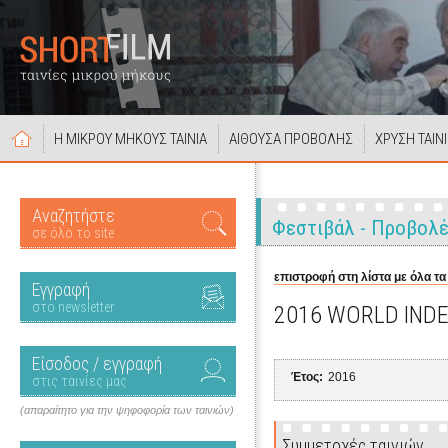
Η ΜΙΚΡΟΥ ΜΗΚΟΥΣ ΤΑΙΝΙΑ
ΑΙΘΟΥΣΑ ΠΡΟΒΟΛΗΣ
ΧΡΥΣΗ ΤΑΙΝ
Αναζητήστε
Φεστιβάλ - Προβολ
σε όλο το site
επιστροφή στη λίστα με όλα τα
Εγγραφή
στο newsletter
2016 WORLD IND
Είσοδος / εγγραφή
Έτος:
2016
στις ταινίες μας
(απαραίτητο για την ψηφοφορία των ταινιών)
Συμμετοχές ταινιών