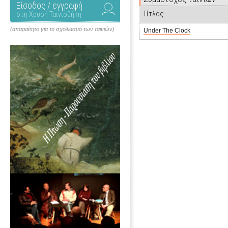
Είσοδος / εγγραφή
Τίτλος
στη Χρυσή Ταινιοθήκη
(απαραίτητο για το σχολιασμό των ταινιών)
Under The Clock