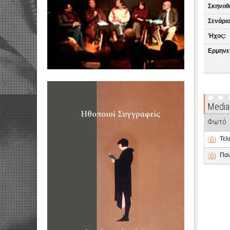
Σκηνοθ
Σενάριο
Ήχος:
Ερμηνε
Media
Φωτό
Τελ
Παν