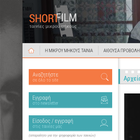
Η ΜΙΚΡΟΥ ΜΗΚΟΥΣ ΤΑΙΝΙΑ
ΑΙΘΟΥΣΑ ΠΡΟΒΟΛΗ
Αναζητήστε
Αρχεί
σε όλο το site
Εγγραφή
στο newsletter
Είσοδος / εγγραφή
στις ταινίες μας
(απαραίτητο για την ψηφοφορία των ταινιών)