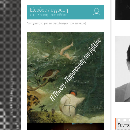
Είσοδος / εγγραφή
στη Χρυσή Ταινιοθήκη
(απαραίτητο για το σχολιασμό των ταινιών)
Συντε