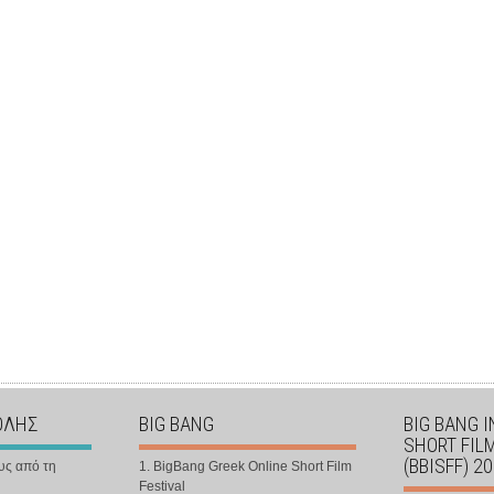
ΟΛΗΣ
BIG BANG
BIG BANG 
SHORT FIL
(BBISFF) 2
υς από τη
1. BigBang Greek Online Short Film
Festival