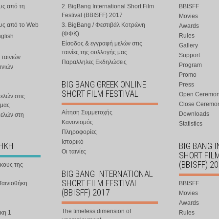
υς από τη
2. BigBang International Short Film
BBISFF
Festival (BBISFF) 2017
Movies
ους από το Web
3. BigBang / Φεστιβάλ Κοτρώνη
Awards
(ΦΦΚ)
Rules
nglish
Είσοδος & εγγραφή μελών στις
Gallery
ταινίες της συλλογής μας
Support
 ταινιών
Παραλληλες Εκδηλώσεις
Program
ινιών
Promo
BIG BANG GREEK ONLINE
Press
SHORT FILM FESTIVAL
Open Ceremo
ελών στις
Close Ceremo
 μας
Αίτηση Συμμετοχής
Downloads
μελών στη
Κανονισμός
Statistics
Πληροφορίες
Ιστορικό
ΘΗΚΗ
BIG BANG 
Οι ταινίες
SHORT FIL
(BBISFF) 2
ήκους της
BIG BANG INTERNATIONAL
SHORT FILM FESTIVAL
Ταινιοθήκη
BBISFF
(BBISFF) 2017
Movies
Awards
The timeless dimension of
κη 1
Rules