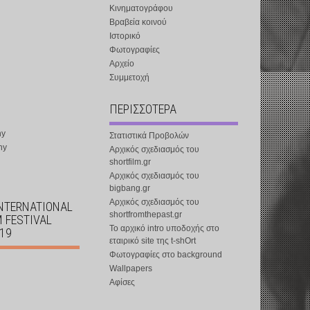
Κινηματογράφου
Βραβεία κοινού
Ιστορικό
Φωτογραφίες
Αρχείο
Συμμετοχή
ΠΕΡΙΣΣΟΤΕΡΑ
ny
Στατιστικά Προβολών
ny
Αρχικός σχεδιασμός του
shortfilm.gr
Αρχικός σχεδιασμός του
bigbang.gr
Αρχικός σχεδιασμός του
INTERNATIONAL
shortfromthepast.gr
M FESTIVAL
Το αρχικό intro υποδοχής στο
019
εταιρικό site της t-shOrt
Φωτογραφίες στο background
Wallpapers
Αφίσες