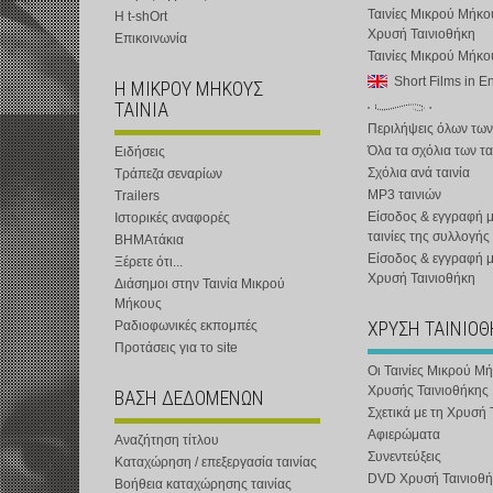
Ταινίες Μικρού Μήκο
Η t-shOrt
Χρυσή Ταινιοθήκη
Επικοινωνία
Ταινίες Μικρού Μήκ
Short Films in E
Η ΜΙΚΡΟΥ ΜΗΚΟΥΣ
ΤΑΙΝΙΑ
Περιλήψεις όλων των
Όλα τα σχόλια των τα
Ειδήσεις
Σχόλια ανά ταινία
Τράπεζα σεναρίων
MP3 ταινιών
Trailers
Είσοδος & εγγραφή μ
Ιστορικές αναφορές
ταινίες της συλλογής
ΒΗΜΑτάκια
Είσοδος & εγγραφή 
Ξέρετε ότι...
Χρυσή Ταινιοθήκη
Διάσημοι στην Ταινία Μικρού
Μήκους
ΧΡΥΣΗ ΤΑΙΝΙΟ
Ραδιοφωνικές εκπομπές
Προτάσεις για το site
Οι Ταινίες Μικρού Μ
Χρυσής Ταινιοθήκης
ΒΑΣΗ ΔΕΔΟΜΕΝΩΝ
Σχετικά με τη Χρυσή 
Αφιερώματα
Αναζήτηση τίτλου
Συνεντεύξεις
Καταχώρηση / επεξεργασία ταινίας
DVD Χρυσή Ταινιοθή
Βοήθεια καταχώρησης ταινίας