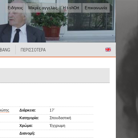
Ειδήσεις
Μικρές αγγελίες
Η t-shOrt
Επικοινωνία
 BANG
ΠΕΡΙΣΣΟΤΕΡΑ
ιώτης
Διάρκεια:
17΄
Κατηγορία:
Σπουδαστική
Χρώμα:
Έγχρωμη
Διανομή: