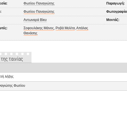
εσία:
Φωτίου Παναγιώτης
Παραγωγή:
:
Φωτίου Παναγιώτης
Φωτογραφία
Αντωναρά Βίκυ
Μοντάζ:
υτές:
Σοφουλάκης Μάνος
,
Ροβά Μελίτα
,
Απάλας
Θανάσης
 της ταινίας
ετή λήξης
αγιώτης Φωτίου