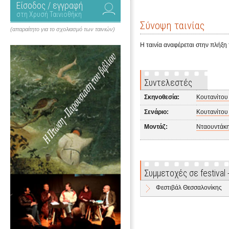
Είσοδος / εγγραφή
στη Χρυσή Ταινιοθήκη
Σύνοψη ταινίας
(απαραίτητο για το σχολιασμό των ταινιών)
Η ταινία αναφέρεται στην πλήξη
Συντελεστές
Σκηνοθεσία:
Κουτανίτου
Σενάριο:
Κουτανίτου
Μοντάζ:
Νταουντάκ
Συμμετοχές σε festival
Φεστιβάλ Θεσσαλονίκης