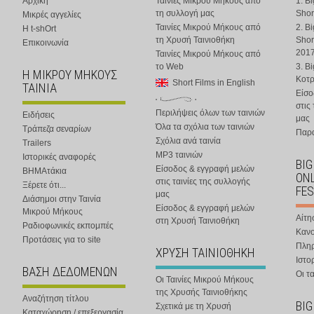
Αρχική
Ταινίες Μικρού Μήκους από
1. B
τη συλλογή μας
Shor
Μικρές αγγελίες
Ταινίες Μικρού Μήκους από
2. B
Η t-shOrt
τη Χρυσή Ταινιοθήκη
Shor
Επικοινωνία
201
Ταινίες Μικρού Μήκους από
το Web
3. B
Η ΜΙΚΡΟΥ ΜΗΚΟΥΣ
Κοτ
Short Films in English
ΤΑΙΝΙΑ
Είσο
στις
Περιλήψεις όλων των ταινιών
Ειδήσεις
μας
Όλα τα σχόλια των ταινιών
Τράπεζα σεναρίων
Παρα
Σχόλια ανά ταινία
Trailers
MP3 ταινιών
Ιστορικές αναφορές
BIG
Είσοδος & εγγραφή μελών
ΒΗΜΑτάκια
ONL
στις ταινίες της συλλογής
Ξέρετε ότι...
FES
μας
Διάσημοι στην Ταινία
Είσοδος & εγγραφή μελών
Μικρού Μήκους
Αίτη
στη Χρυσή Ταινιοθήκη
Ραδιοφωνικές εκπομπές
Κανο
Προτάσεις για το site
Πλη
ΧΡΥΣΗ ΤΑΙΝΙΟΘΗΚΗ
Ιστο
ΒΑΣΗ ΔΕΔΟΜΕΝΩΝ
Οι τα
Οι Ταινίες Μικρού Μήκους
της Χρυσής Ταινιοθήκης
Αναζήτηση τίτλου
BIG
Σχετικά με τη Χρυσή
Καταχώρηση / επεξεργασία