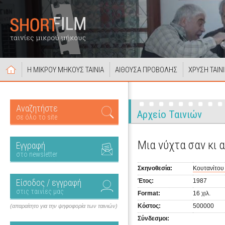
Η ΜΙΚΡΟΥ ΜΗΚΟΥΣ ΤΑΙΝΙΑ
ΑΙΘΟΥΣΑ ΠΡΟΒΟΛΗΣ
ΧΡΥΣΗ ΤΑΙΝ
Αναζητήστε
Αρχείο Ταινιών
σε όλο το site
Μια νύχτα σαν κι 
Εγγραφή
στο newsletter
Σκηνοθεσία:
Κουτανίτου
Είσοδος / εγγραφή
Έτος:
1987
στις ταινίες μας
Format:
16 χιλ.
Κόστος:
500000
(απαραίτητο για την ψηφοφορία των ταινιών)
Σύνδεσμοι: