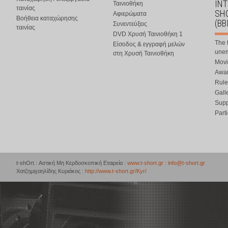
IN
Ταινιοθήκη
ταινίας
SHO
Αφιερώματα
Βοήθεια καταχώρησης
(BB
Συνεντεύξεις
ταινίας
DVD Χρυσή Ταινιοθήκη 1
The 
Είσοδος & εγγραφή μελών
une
στη Χρυσή Ταινιοθήκη
Movi
Awar
Rule
Gall
Supp
Part
t-shOrt : Αστική Μη Κερδοσκοπική Εταιρεία :
www.t-short.gr
:
info@t-short.gr
Χατζημιχαηλίδης Κυριάκος :
http://www.t-short.gr/Kyr/