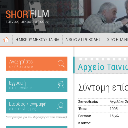
Η ΜΙΚΡΟΥ ΜΗΚΟΥΣ ΤΑΙΝΙΑ
ΑΙΘΟΥΣΑ ΠΡΟΒΟΛΗΣ
ΧΡΥΣΗ ΤΑΙΝ
Αναζητήστε
Αρχείο Ταινι
σε όλο το site
Εγγραφή
Σύντομη επί
στο newsletter
Σκηνοθεσία:
Αγγελάκη Σ
Είσοδος / εγγραφή
στις ταινίες μας
Έτος:
1995
Format:
16 χιλ.
(απαραίτητο για την ψηφοφορία των ταινιών)
Κόστος: