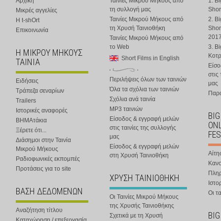
Αρχική
Ταινίες Μικρού Μήκους από
1. B
τη συλλογή μας
Shor
Μικρές αγγελίες
Ταινίες Μικρού Μήκους από
2. B
Η t-shOrt
τη Χρυσή Ταινιοθήκη
Shor
Επικοινωνία
201
Ταινίες Μικρού Μήκους από
το Web
3. B
Η ΜΙΚΡΟΥ ΜΗΚΟΥΣ
Κοτ
Short Films in English
ΤΑΙΝΙΑ
Είσο
στις
Περιλήψεις όλων των ταινιών
Ειδήσεις
μας
Όλα τα σχόλια των ταινιών
Τράπεζα σεναρίων
Παρα
Σχόλια ανά ταινία
Trailers
MP3 ταινιών
Ιστορικές αναφορές
BIG
Είσοδος & εγγραφή μελών
ΒΗΜΑτάκια
ONL
στις ταινίες της συλλογής
Ξέρετε ότι...
FES
μας
Διάσημοι στην Ταινία
Είσοδος & εγγραφή μελών
Μικρού Μήκους
Αίτη
στη Χρυσή Ταινιοθήκη
Ραδιοφωνικές εκπομπές
Κανο
Προτάσεις για το site
Πλη
ΧΡΥΣΗ ΤΑΙΝΙΟΘΗΚΗ
Ιστο
ΒΑΣΗ ΔΕΔΟΜΕΝΩΝ
Οι τα
Οι Ταινίες Μικρού Μήκους
της Χρυσής Ταινιοθήκης
Αναζήτηση τίτλου
BIG
Σχετικά με τη Χρυσή
Καταχώρηση / επεξεργασία