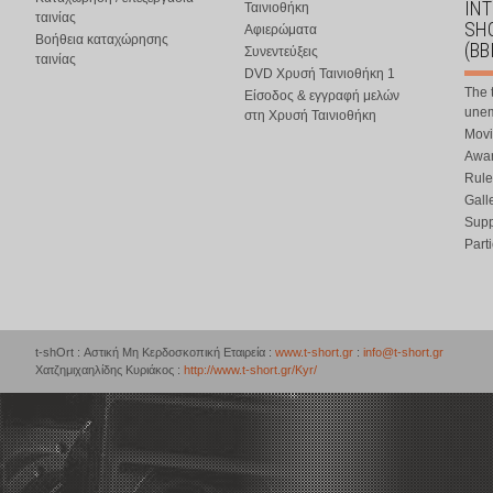
IN
Ταινιοθήκη
ταινίας
SHO
Αφιερώματα
Βοήθεια καταχώρησης
(BB
Συνεντεύξεις
ταινίας
DVD Χρυσή Ταινιοθήκη 1
The 
Είσοδος & εγγραφή μελών
une
στη Χρυσή Ταινιοθήκη
Movi
Awar
Rule
Gall
Supp
Part
t-shOrt : Αστική Μη Κερδοσκοπική Εταιρεία :
www.t-short.gr
:
info@t-short.gr
Χατζημιχαηλίδης Κυριάκος :
http://www.t-short.gr/Kyr/