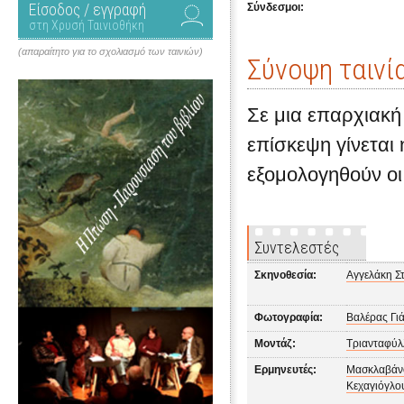
Είσοδος / εγγραφή
Σύνδεσμοι:
στη Χρυσή Ταινιοθήκη
(απαραίτητο για το σχολιασμό των ταινιών)
Σύνοψη ταινί
Σε μια επαρχιακή
επίσκεψη γίνεται
εξομολογηθούν οι
Συντελεστές
Σκηνοθεσία:
Αγγελάκη Σ
Φωτογραφία:
Βαλέρας Γι
Μοντάζ:
Τριανταφύλ
Ερμηνευτές:
Μασκλαβάν
Κεχαγιόγλο