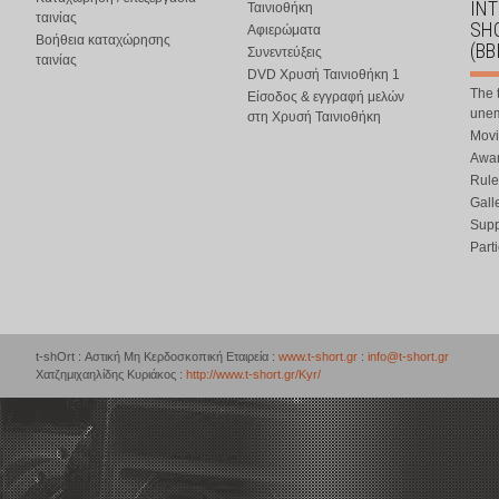
IN
Ταινιοθήκη
ταινίας
SHO
Αφιερώματα
Βοήθεια καταχώρησης
(BB
Συνεντεύξεις
ταινίας
DVD Χρυσή Ταινιοθήκη 1
The 
Είσοδος & εγγραφή μελών
une
στη Χρυσή Ταινιοθήκη
Movi
Awar
Rule
Gall
Supp
Part
t-shOrt : Αστική Μη Κερδοσκοπική Εταιρεία :
www.t-short.gr
:
info@t-short.gr
Χατζημιχαηλίδης Κυριάκος :
http://www.t-short.gr/Kyr/