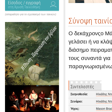
Είσοδος / εγγραφή
στη Χρυσή Ταινιοθήκη
(απαραίτητο για το σχολιασμό των ταινιών)
Σύνοψη ταινί
Ο δεκάχρονςο Μάι
γελάσει ή να κλά
διάσημο πειραμα
τους συναντά για
παραγνωρισμένων
Συντελεστές
Σκηνοθεσία:
Ηλιάδης Ντ
Σενάριο:
Ηλιάδης Ντ
Ήχος:
Mason Brad