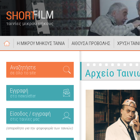
Η ΜΙΚΡΟΥ ΜΗΚΟΥΣ ΤΑΙΝΙΑ
ΑΙΘΟΥΣΑ ΠΡΟΒΟΛΗΣ
ΧΡΥΣΗ ΤΑΙΝ
Αναζητήστε
Αρχείο Ταινι
σε όλο το site
Εγγραφή
στο newsletter
Είσοδος / εγγραφή
στις ταινίες μας
(απαραίτητο για την ψηφοφορία των ταινιών)