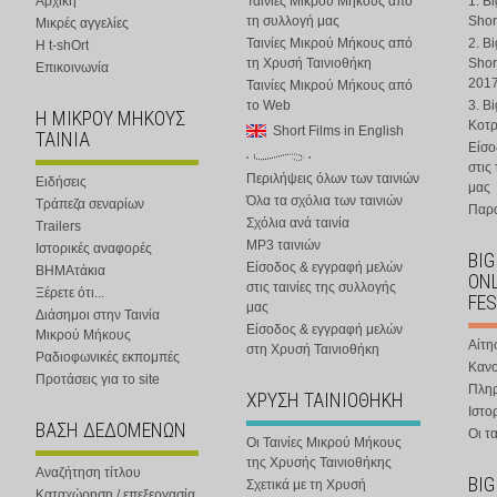
Αρχική
Ταινίες Μικρού Μήκους από
1. B
τη συλλογή μας
Shor
Μικρές αγγελίες
Ταινίες Μικρού Μήκους από
2. B
Η t-shOrt
τη Χρυσή Ταινιοθήκη
Shor
Επικοινωνία
201
Ταινίες Μικρού Μήκους από
το Web
3. B
Η ΜΙΚΡΟΥ ΜΗΚΟΥΣ
Κοτ
Short Films in English
ΤΑΙΝΙΑ
Είσο
στις
Περιλήψεις όλων των ταινιών
Ειδήσεις
μας
Όλα τα σχόλια των ταινιών
Τράπεζα σεναρίων
Παρα
Σχόλια ανά ταινία
Trailers
MP3 ταινιών
Ιστορικές αναφορές
BIG
Είσοδος & εγγραφή μελών
ΒΗΜΑτάκια
ONL
στις ταινίες της συλλογής
Ξέρετε ότι...
FES
μας
Διάσημοι στην Ταινία
Είσοδος & εγγραφή μελών
Μικρού Μήκους
Αίτη
στη Χρυσή Ταινιοθήκη
Ραδιοφωνικές εκπομπές
Κανο
Προτάσεις για το site
Πλη
ΧΡΥΣΗ ΤΑΙΝΙΟΘΗΚΗ
Ιστο
ΒΑΣΗ ΔΕΔΟΜΕΝΩΝ
Οι τα
Οι Ταινίες Μικρού Μήκους
της Χρυσής Ταινιοθήκης
Αναζήτηση τίτλου
BIG
Σχετικά με τη Χρυσή
Καταχώρηση / επεξεργασία