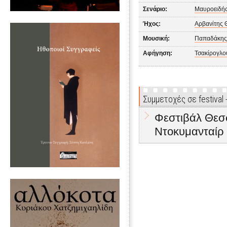
Σενάριο:
Μαυροειδής
Ήχος:
Αρβανίτης 
Μουσική:
Παπαδάκης
Αφήγηση:
Τσακίρογλο
Συμμετοχές σε festival
Φεστιβάλ Θεσ
Ντοκυμανταίρ