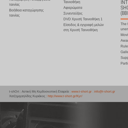
IN
Ταινιοθήκη
ταινίας
SHO
Αφιερώματα
Βοήθεια καταχώρησης
(BB
Συνεντεύξεις
ταινίας
DVD Χρυσή Ταινιοθήκη 1
The 
Είσοδος & εγγραφή μελών
une
στη Χρυσή Ταινιοθήκη
Movi
Awar
Rule
Gall
Supp
Part
t-shOrt : Αστική Μη Κερδοσκοπική Εταιρεία :
www.t-short.gr
:
info@t-short.gr
Χατζημιχαηλίδης Κυριάκος :
http://www.t-short.gr/Kyr/