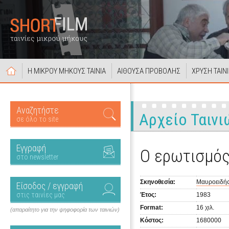
Η ΜΙΚΡΟΥ ΜΗΚΟΥΣ ΤΑΙΝΙΑ
ΑΙΘΟΥΣΑ ΠΡΟΒΟΛΗΣ
ΧΡΥΣΗ ΤΑΙΝ
Αναζητήστε
Αρχείο Ταινι
σε όλο το site
Εγγραφή
Ο ερωτισμός
στο newsletter
Σκηνοθεσία:
Μαυροειδής
Είσοδος / εγγραφή
στις ταινίες μας
Έτος:
1983
Format:
16 χιλ.
(απαραίτητο για την ψηφοφορία των ταινιών)
Κόστος:
1680000