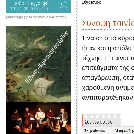
Είσοδος / εγγραφή
Σύνδεσμοι:
στη Χρυσή Ταινιοθήκη
(απαραίτητο για το σχολιασμό των ταινιών)
Σύνοψη ταινί
Ένα από τα κύρια
ήταν και η απόλυ
τέχνης. Η ταινία 
επιτεύγματα της 
απαγόρευση, όταν
χαρούμενη αντιμε
αντιπαρατέθηκαν 
Συντελεστές
Σκηνοθεσία:
Μαυροειδής