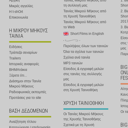
Αρχική
Ταινίες Μικρού Μήκους από
1. B
τη συλλογή μας
Shor
Μικρές αγγελίες
Ταινίες Μικρού Μήκους από
2. B
Η t-shOrt
τη Χρυσή Ταινιοθήκη
Shor
Επικοινωνία
201
Ταινίες Μικρού Μήκους από
το Web
3. B
Η ΜΙΚΡΟΥ ΜΗΚΟΥΣ
Κοτ
Short Films in English
ΤΑΙΝΙΑ
Είσο
στις
Περιλήψεις όλων των ταινιών
Ειδήσεις
μας
Όλα τα σχόλια των ταινιών
Τράπεζα σεναρίων
Παρα
Σχόλια ανά ταινία
Trailers
MP3 ταινιών
Ιστορικές αναφορές
BIG
Είσοδος & εγγραφή μελών
ΒΗΜΑτάκια
ONL
στις ταινίες της συλλογής
Ξέρετε ότι...
FES
μας
Διάσημοι στην Ταινία
Είσοδος & εγγραφή μελών
Μικρού Μήκους
Αίτη
στη Χρυσή Ταινιοθήκη
Ραδιοφωνικές εκπομπές
Κανο
Προτάσεις για το site
Πλη
ΧΡΥΣΗ ΤΑΙΝΙΟΘΗΚΗ
Ιστο
ΒΑΣΗ ΔΕΔΟΜΕΝΩΝ
Οι τα
Οι Ταινίες Μικρού Μήκους
της Χρυσής Ταινιοθήκης
Αναζήτηση τίτλου
BIG
Σχετικά με τη Χρυσή
Καταχώρηση / επεξεργασία