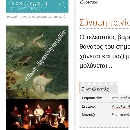
Είσοδος / εγγραφή
Σύνδεσμοι:
στη Χρυσή Ταινιοθήκη
(απαραίτητο για το σχολιασμό των ταινιών)
Σύνοψη ταινί
Ο τελευταίος βαρ
θάνατος του σημα
χάνεται και μαζί 
μολύνεται...
Συντελεστές
Σκηνοθεσία:
Μπουλτζή 
Σενάριο:
Μπουλτζή 
Μοντάζ:
Σαντατσόγλ