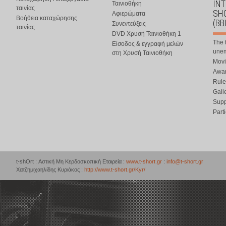
IN
Ταινιοθήκη
ταινίας
SHO
Αφιερώματα
Βοήθεια καταχώρησης
(BB
Συνεντεύξεις
ταινίας
DVD Χρυσή Ταινιοθήκη 1
The 
Είσοδος & εγγραφή μελών
une
στη Χρυσή Ταινιοθήκη
Movi
Awar
Rule
Gall
Supp
Part
t-shOrt : Αστική Μη Κερδοσκοπική Εταιρεία :
www.t-short.gr
:
info@t-short.gr
Χατζημιχαηλίδης Κυριάκος :
http://www.t-short.gr/Kyr/