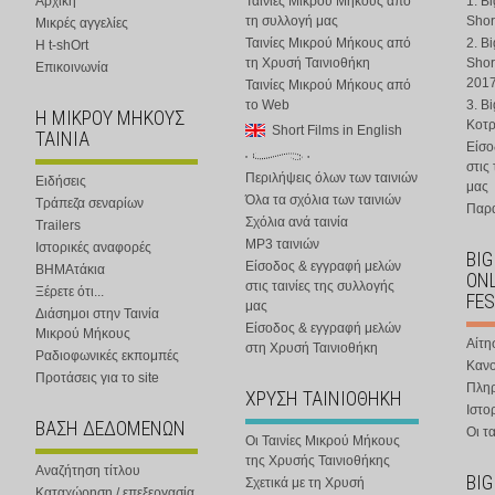
Αρχική
Ταινίες Μικρού Μήκους από
1. B
τη συλλογή μας
Shor
Μικρές αγγελίες
Ταινίες Μικρού Μήκους από
2. B
Η t-shOrt
τη Χρυσή Ταινιοθήκη
Shor
Επικοινωνία
201
Ταινίες Μικρού Μήκους από
το Web
3. B
Η ΜΙΚΡΟΥ ΜΗΚΟΥΣ
Κοτ
Short Films in English
ΤΑΙΝΙΑ
Είσο
στις
Περιλήψεις όλων των ταινιών
Ειδήσεις
μας
Όλα τα σχόλια των ταινιών
Τράπεζα σεναρίων
Παρα
Σχόλια ανά ταινία
Trailers
MP3 ταινιών
Ιστορικές αναφορές
BIG
Είσοδος & εγγραφή μελών
ΒΗΜΑτάκια
ONL
στις ταινίες της συλλογής
Ξέρετε ότι...
FES
μας
Διάσημοι στην Ταινία
Είσοδος & εγγραφή μελών
Μικρού Μήκους
Αίτη
στη Χρυσή Ταινιοθήκη
Ραδιοφωνικές εκπομπές
Κανο
Προτάσεις για το site
Πλη
ΧΡΥΣΗ ΤΑΙΝΙΟΘΗΚΗ
Ιστο
ΒΑΣΗ ΔΕΔΟΜΕΝΩΝ
Οι τα
Οι Ταινίες Μικρού Μήκους
της Χρυσής Ταινιοθήκης
Αναζήτηση τίτλου
BIG
Σχετικά με τη Χρυσή
Καταχώρηση / επεξεργασία