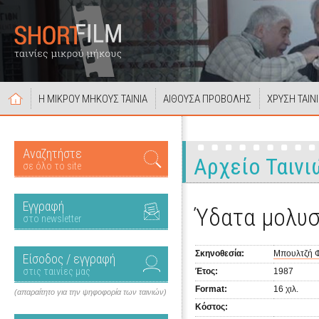
Η ΜΙΚΡΟΥ ΜΗΚΟΥΣ ΤΑΙΝΙΑ
ΑΙΘΟΥΣΑ ΠΡΟΒΟΛΗΣ
ΧΡΥΣΗ ΤΑΙΝ
Αναζητήστε
Αρχείο Ταινι
σε όλο το site
Εγγραφή
Ύδατα μολυ
στο newsletter
Σκηνοθεσία:
Μπουλτζή 
Είσοδος / εγγραφή
στις ταινίες μας
Έτος:
1987
Format:
16 χιλ.
(απαραίτητο για την ψηφοφορία των ταινιών)
Κόστος: