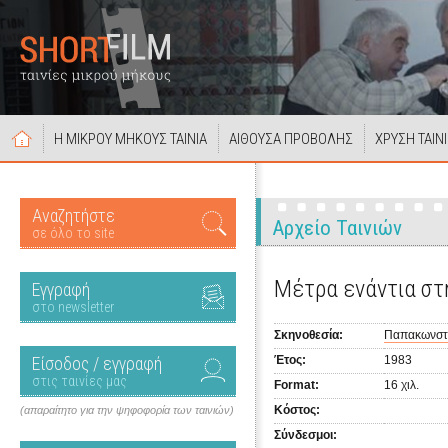
Η ΜΙΚΡΟΥ ΜΗΚΟΥΣ ΤΑΙΝΙΑ
ΑΙΘΟΥΣΑ ΠΡΟΒΟΛΗΣ
ΧΡΥΣΗ ΤΑΙΝ
Αναζητήστε
Αρχείο Ταινιών
σε όλο το site
Μέτρα ενάντια στ
Εγγραφή
στο newsletter
Σκηνοθεσία:
Παπακωνστ
Είσοδος / εγγραφή
Έτος:
1983
στις ταινίες μας
Format:
16 χιλ.
Κόστος:
(απαραίτητο για την ψηφοφορία των ταινιών)
Σύνδεσμοι: