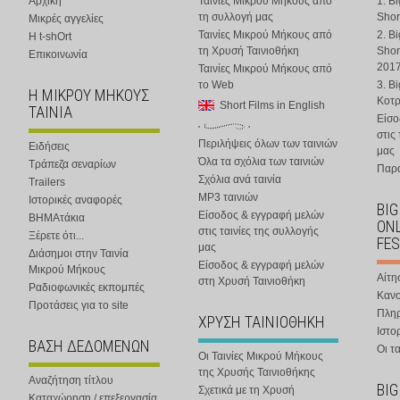
Αρχική
Ταινίες Μικρού Μήκους από
1. B
τη συλλογή μας
Shor
Μικρές αγγελίες
Ταινίες Μικρού Μήκους από
2. B
Η t-shOrt
τη Χρυσή Ταινιοθήκη
Shor
Επικοινωνία
201
Ταινίες Μικρού Μήκους από
το Web
3. B
Η ΜΙΚΡΟΥ ΜΗΚΟΥΣ
Κοτ
Short Films in English
ΤΑΙΝΙΑ
Είσο
στις
Περιλήψεις όλων των ταινιών
Ειδήσεις
μας
Όλα τα σχόλια των ταινιών
Τράπεζα σεναρίων
Παρα
Σχόλια ανά ταινία
Trailers
MP3 ταινιών
Ιστορικές αναφορές
BIG
Είσοδος & εγγραφή μελών
ΒΗΜΑτάκια
ONL
στις ταινίες της συλλογής
Ξέρετε ότι...
FES
μας
Διάσημοι στην Ταινία
Είσοδος & εγγραφή μελών
Μικρού Μήκους
Αίτη
στη Χρυσή Ταινιοθήκη
Ραδιοφωνικές εκπομπές
Κανο
Προτάσεις για το site
Πλη
ΧΡΥΣΗ ΤΑΙΝΙΟΘΗΚΗ
Ιστο
ΒΑΣΗ ΔΕΔΟΜΕΝΩΝ
Οι τα
Οι Ταινίες Μικρού Μήκους
της Χρυσής Ταινιοθήκης
Αναζήτηση τίτλου
BIG
Σχετικά με τη Χρυσή
Καταχώρηση / επεξεργασία