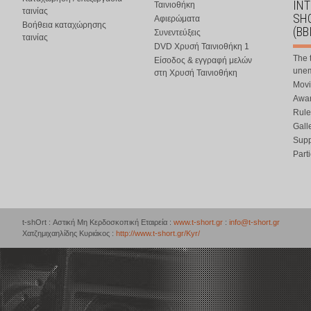
IN
Ταινιοθήκη
ταινίας
SHO
Αφιερώματα
Βοήθεια καταχώρησης
(BB
Συνεντεύξεις
ταινίας
DVD Χρυσή Ταινιοθήκη 1
The 
Είσοδος & εγγραφή μελών
une
στη Χρυσή Ταινιοθήκη
Movi
Awar
Rule
Gall
Supp
Part
t-shOrt : Αστική Μη Κερδοσκοπική Εταιρεία :
www.t-short.gr
:
info@t-short.gr
Χατζημιχαηλίδης Κυριάκος :
http://www.t-short.gr/Kyr/