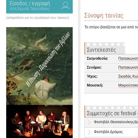
Είσοδος / εγγραφή
στη Χρυσή Ταινιοθήκη
Σύνοψη ταινίας
(απαραίτητο για το σχολιασμό των ταινιών)
Το στόρυ βασίζεται σε μια από τ
Συντελεστές
Σκηνοθεσία:
Παπακωνστ
Σενάριο:
Παπακωνστ
Ήχος:
Σκιαδάς Κώ
Μουσική:
Μικρούτσικ
Συμμετοχές σε festival
Φεστιβάλ Θεσσαλονίκης/Δι
Φεστιβάλ Δράμας