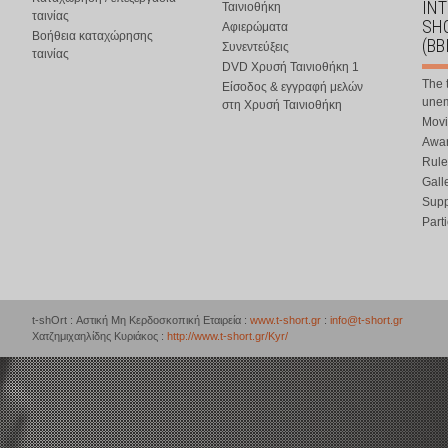
IN
Ταινιοθήκη
ταινίας
SHO
Αφιερώματα
Βοήθεια καταχώρησης
(BB
Συνεντεύξεις
ταινίας
DVD Χρυσή Ταινιοθήκη 1
The 
Είσοδος & εγγραφή μελών
une
στη Χρυσή Ταινιοθήκη
Movi
Awar
Rule
Gall
Supp
Part
t-shOrt : Αστική Μη Κερδοσκοπική Εταιρεία :
www.t-short.gr
:
info@t-short.gr
Χατζημιχαηλίδης Κυριάκος :
http://www.t-short.gr/Kyr/