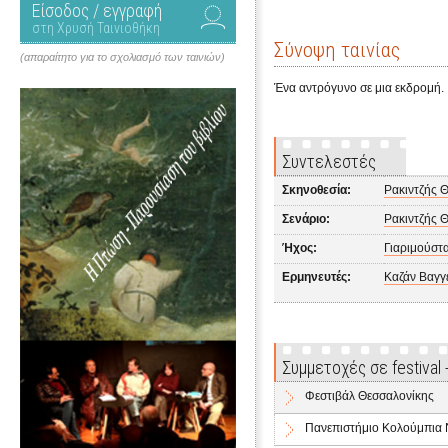
Είσοδος / εγγραφή
στη Χρυσή Ταινιοθήκη
Σύνοψη ταινίας
(απαραίτητο για το σχολιασμό των ταινιών)
Ένα αντρόγυνο σε μια εκδρομή.
Συντελεστές
Σκηνοθεσία:
Ρακιντζής 
Σενάριο:
Ρακιντζής 
Ήχος:
Γιαριμούστ
Ερμηνευτές:
Καζάν Βαγγ
Συμμετοχές σε festival
Φεστιβάλ Θεσσαλονίκης
Πανεπιστήμιο Κολούμπια 