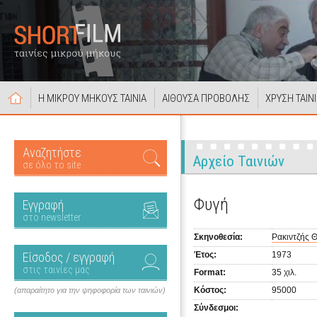
Η ΜΙΚΡΟΥ ΜΗΚΟΥΣ ΤΑΙΝΙΑ
ΑΙΘΟΥΣΑ ΠΡΟΒΟΛΗΣ
ΧΡΥΣΗ ΤΑΙΝ
Αναζητήστε
Αρχείο Ταινιών
σε όλο το site
Φυγή
Εγγραφή
στο newsletter
Σκηνοθεσία:
Ρακιντζής 
Είσοδος / εγγραφή
Έτος:
1973
στις ταινίες μας
Format:
35 χιλ.
Κόστος:
95000
(απαραίτητο για την ψηφοφορία των ταινιών)
Σύνδεσμοι: