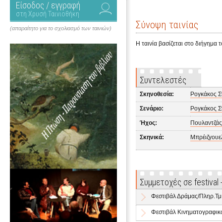
Είσοδος / εγγραφή
στη Χρυσή Ταινιοθήκη
Σύνοψη ταινίας
(απαραίτητο για το σχολιασμό των ταινιών)
Η ταινία βασίζεται στο διήγημα 
Συντελεστές
Σκηνοθεσία:
Ρογκάκος Σ
Σενάριο:
Ρογκάκος Σ
Ήχος:
Πουλαντζά
Σκηνικά:
Μπρέιζγουε
Συμμετοχές σε festival
Φεστιβάλ Δράμας/Πληρ.Τμ
Φεστιβάλ Κινηματογραφι