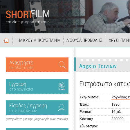
Η ΜΙΚΡΟΥ ΜΗΚΟΥΣ ΤΑΙΝΙΑ
ΑΙΘΟΥΣΑ ΠΡΟΒΟΛΗΣ
ΧΡΥΣΗ ΤΑΙΝ
Αναζητήστε
Αρχείο Ταινιών
σε όλο το site
Ευπρόσωπο καταφ
Εγγραφή
στο newsletter
Σκηνοθεσία:
Ρογκάκος Σ
Είσοδος / εγγραφή
Έτος:
1990
στις ταινίες μας
Format:
16 χιλ.
Κόστος:
320000
(απαραίτητο για την ψηφοφορία των ταινιών)
Σύνδεσμοι: