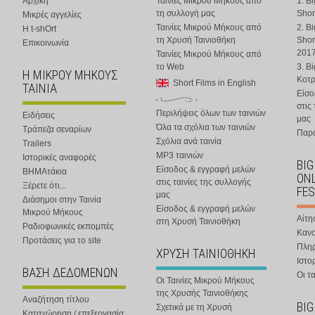
Αρχική
Ταινίες Μικρού Μήκους από
1. B
τη συλλογή μας
Shor
Μικρές αγγελίες
Ταινίες Μικρού Μήκους από
2. B
Η t-shOrt
τη Χρυσή Ταινιοθήκη
Shor
Επικοινωνία
201
Ταινίες Μικρού Μήκους από
το Web
3. B
Η ΜΙΚΡΟΥ ΜΗΚΟΥΣ
Κοτ
Short Films in English
ΤΑΙΝΙΑ
Είσο
στις
Περιλήψεις όλων των ταινιών
Ειδήσεις
μας
Όλα τα σχόλια των ταινιών
Τράπεζα σεναρίων
Παρα
Σχόλια ανά ταινία
Trailers
MP3 ταινιών
Ιστορικές αναφορές
BIG
Είσοδος & εγγραφή μελών
ΒΗΜΑτάκια
ONL
στις ταινίες της συλλογής
Ξέρετε ότι...
FES
μας
Διάσημοι στην Ταινία
Είσοδος & εγγραφή μελών
Μικρού Μήκους
Αίτη
στη Χρυσή Ταινιοθήκη
Ραδιοφωνικές εκπομπές
Κανο
Προτάσεις για το site
Πλη
ΧΡΥΣΗ ΤΑΙΝΙΟΘΗΚΗ
Ιστο
ΒΑΣΗ ΔΕΔΟΜΕΝΩΝ
Οι τα
Οι Ταινίες Μικρού Μήκους
της Χρυσής Ταινιοθήκης
Αναζήτηση τίτλου
BIG
Σχετικά με τη Χρυσή
Καταχώρηση / επεξεργασία