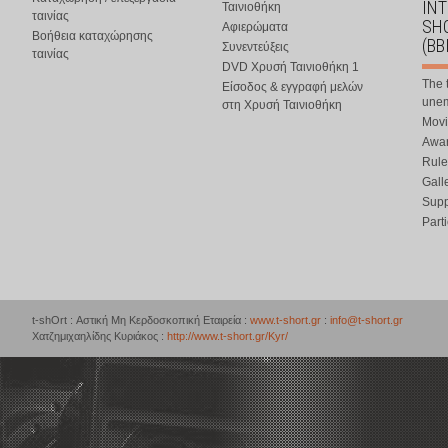
IN
Ταινιοθήκη
ταινίας
SHO
Αφιερώματα
Βοήθεια καταχώρησης
(BB
Συνεντεύξεις
ταινίας
DVD Χρυσή Ταινιοθήκη 1
The 
Είσοδος & εγγραφή μελών
une
στη Χρυσή Ταινιοθήκη
Movi
Awar
Rule
Gall
Supp
Part
t-shOrt : Αστική Μη Κερδοσκοπική Εταιρεία :
www.t-short.gr
:
info@t-short.gr
Χατζημιχαηλίδης Κυριάκος :
http://www.t-short.gr/Kyr/