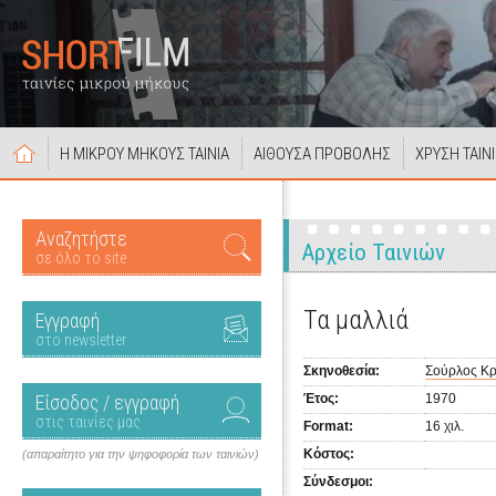
Η ΜΙΚΡΟΥ ΜΗΚΟΥΣ ΤΑΙΝΙΑ
ΑΙΘΟΥΣΑ ΠΡΟΒΟΛΗΣ
ΧΡΥΣΗ ΤΑΙΝ
Αναζητήστε
Αρχείο Ταινιών
σε όλο το site
Τα μαλλιά
Εγγραφή
στο newsletter
Σκηνοθεσία:
Σούρλος Κρ
Είσοδος / εγγραφή
Έτος:
1970
στις ταινίες μας
Format:
16 χιλ.
Κόστος:
(απαραίτητο για την ψηφοφορία των ταινιών)
Σύνδεσμοι: