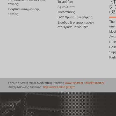
IN
Ταινιοθήκη
ταινίας
SHO
Αφιερώματα
Βοήθεια καταχώρησης
(BB
Συνεντεύξεις
ταινίας
DVD Χρυσή Ταινιοθήκη 1
The 
Είσοδος & εγγραφή μελών
une
στη Χρυσή Ταινιοθήκη
Movi
Awar
Rule
Gall
Supp
Part
t-shOrt : Αστική Μη Κερδοσκοπική Εταιρεία :
www.t-short.gr
:
info@t-short.gr
Χατζημιχαηλίδης Κυριάκος :
http://www.t-short.gr/Kyr/