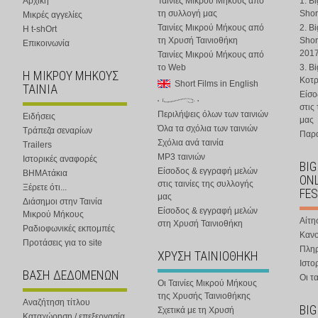
Αρχική
Ταινίες Μικρού Μήκους από
1. B
τη συλλογή μας
Shor
Μικρές αγγελίες
Ταινίες Μικρού Μήκους από
2. B
Η t-shOrt
τη Χρυσή Ταινιοθήκη
Shor
Επικοινωνία
201
Ταινίες Μικρού Μήκους από
το Web
3. B
Η ΜΙΚΡΟΥ ΜΗΚΟΥΣ
Κοτ
Short Films in English
ΤΑΙΝΙΑ
Είσο
στις
Περιλήψεις όλων των ταινιών
Ειδήσεις
μας
Όλα τα σχόλια των ταινιών
Τράπεζα σεναρίων
Παρα
Σχόλια ανά ταινία
Trailers
MP3 ταινιών
Ιστορικές αναφορές
BIG
Είσοδος & εγγραφή μελών
ΒΗΜΑτάκια
ONL
στις ταινίες της συλλογής
Ξέρετε ότι...
FES
μας
Διάσημοι στην Ταινία
Είσοδος & εγγραφή μελών
Μικρού Μήκους
Αίτη
στη Χρυσή Ταινιοθήκη
Ραδιοφωνικές εκπομπές
Κανο
Προτάσεις για το site
Πλη
ΧΡΥΣΗ ΤΑΙΝΙΟΘΗΚΗ
Ιστο
ΒΑΣΗ ΔΕΔΟΜΕΝΩΝ
Οι τα
Οι Ταινίες Μικρού Μήκους
της Χρυσής Ταινιοθήκης
Αναζήτηση τίτλου
BIG
Σχετικά με τη Χρυσή
Καταχώρηση / επεξεργασία