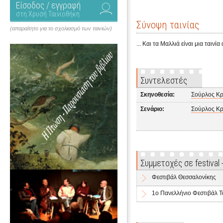
Είσοδος / εγγραφή
στη Χρυσή Ταινιοθήκη
Σύνοψη ταινίας
(απαραίτητο για το σχολιασμό των ταινιών)
... Και τα Μαλλιά είναι μια ταιν
Συντελεστές
Σκηνοθεσία:
Σούρλος Κρ
Σενάριο:
Σούρλος Κρ
Συμμετοχές σε festival
Φεστιβάλ Θεσσαλονίκης
1ο Πανελλήνιο Φεστιβάλ 