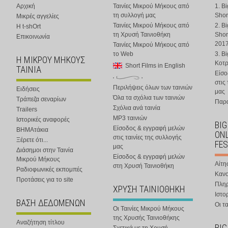
Αρχική
Ταινίες Μικρού Μήκους από
1. B
τη συλλογή μας
Shor
Μικρές αγγελίες
Ταινίες Μικρού Μήκους από
2. B
Η t-shOrt
τη Χρυσή Ταινιοθήκη
Shor
Επικοινωνία
201
Ταινίες Μικρού Μήκους από
το Web
3. B
Η ΜΙΚΡΟΥ ΜΗΚΟΥΣ
Κοτ
Short Films in English
ΤΑΙΝΙΑ
Είσο
στις
Περιλήψεις όλων των ταινιών
Ειδήσεις
μας
Όλα τα σχόλια των ταινιών
Τράπεζα σεναρίων
Παρα
Σχόλια ανά ταινία
Trailers
MP3 ταινιών
Ιστορικές αναφορές
BIG
Είσοδος & εγγραφή μελών
ΒΗΜΑτάκια
ONL
στις ταινίες της συλλογής
Ξέρετε ότι...
FES
μας
Διάσημοι στην Ταινία
Είσοδος & εγγραφή μελών
Μικρού Μήκους
Αίτη
στη Χρυσή Ταινιοθήκη
Ραδιοφωνικές εκπομπές
Κανο
Προτάσεις για το site
Πλη
ΧΡΥΣΗ ΤΑΙΝΙΟΘΗΚΗ
Ιστο
ΒΑΣΗ ΔΕΔΟΜΕΝΩΝ
Οι τα
Οι Ταινίες Μικρού Μήκους
της Χρυσής Ταινιοθήκης
Αναζήτηση τίτλου
BIG