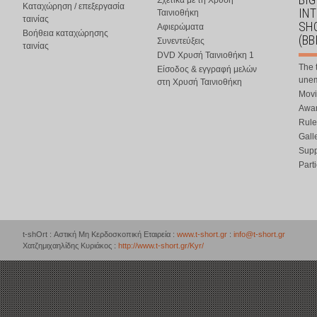
Σχετικά με τη Χρυσή
Καταχώρηση / επεξεργασία
IN
Ταινιοθήκη
ταινίας
SHO
Αφιερώματα
Βοήθεια καταχώρησης
(BB
Συνεντεύξεις
ταινίας
DVD Χρυσή Ταινιοθήκη 1
The 
Είσοδος & εγγραφή μελών
une
στη Χρυσή Ταινιοθήκη
Movi
Awar
Rule
Gall
Supp
Part
t-shOrt : Αστική Μη Κερδοσκοπική Εταιρεία :
www.t-short.gr
:
info@t-short.gr
Χατζημιχαηλίδης Κυριάκος :
http://www.t-short.gr/Kyr/