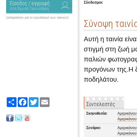
Είσοδος / εγγραφή
Σύνδεσμοι:
στη Χρυσή Ταινιοθήκη
(απαραίτητο για το σχολιασμό των ταινιών)
Σύνοψη ταινί
Αυτή η ταινία είν
στιγμή στη ζωή μ
παλιών φωτογραφι
προγόνων της.Η ζ
ποδηλάτου.
Share
Facebook
Twitter
Email
Συντελεστές
Σκηνοθεσία:
Αμερικάνου
Αμερικάνου
Σενάριο:
Αμερικάνου
Αμερικάνου