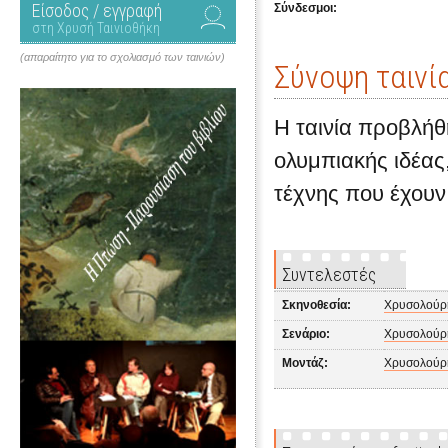
Είσοδος / εγγραφή
Σύνδεσμοι:
στη Χρυσή Ταινιοθήκη
(απαραίτητο για το σχολιασμό των ταινιών)
Σύνοψη ταινί
Η ταινία προβλήθ
ολυμπιακής ιδέας
τέχνης που έχουν
Συντελεστές
Σκηνοθεσία:
Χρυσολούρ
Σενάριο:
Χρυσολούρ
Μοντάζ:
Χρυσολούρ