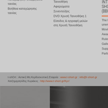
IN
Ταινιοθήκη
ταινίας
SHO
Αφιερώματα
Βοήθεια καταχώρησης
(BB
Συνεντεύξεις
ταινίας
DVD Χρυσή Ταινιοθήκη 1
The 
Είσοδος & εγγραφή μελών
une
στη Χρυσή Ταινιοθήκη
Movi
Awar
Rule
Gall
Supp
Part
t-shOrt : Αστική Μη Κερδοσκοπική Εταιρεία :
www.t-short.gr
:
info@t-short.gr
Χατζημιχαηλίδης Κυριάκος :
http://www.t-short.gr/Kyr/