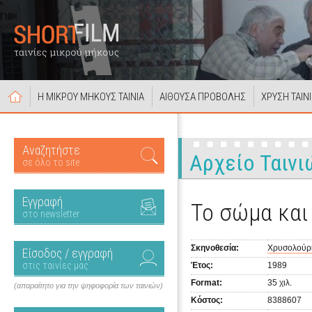
Η ΜΙΚΡΟΥ ΜΗΚΟΥΣ ΤΑΙΝΙΑ
ΑΙΘΟΥΣΑ ΠΡΟΒΟΛΗΣ
ΧΡΥΣΗ ΤΑΙΝ
Αναζητήστε
Αρχείο Ταινι
σε όλο το site
Εγγραφή
Το σώμα και
στο newsletter
Σκηνοθεσία:
Χρυσολούρ
Είσοδος / εγγραφή
στις ταινίες μας
Έτος:
1989
Format:
35 χιλ.
(απαραίτητο για την ψηφοφορία των ταινιών)
Κόστος:
8388607