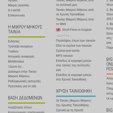
Αρχική
Ταινίες Μικρού Μήκους από
1. B
τη συλλογή μας
Shor
Μικρές αγγελίες
Ταινίες Μικρού Μήκους από
2. B
Η t-shOrt
τη Χρυσή Ταινιοθήκη
Shor
Επικοινωνία
201
Ταινίες Μικρού Μήκους από
το Web
3. B
Η ΜΙΚΡΟΥ ΜΗΚΟΥΣ
Κοτ
Short Films in English
ΤΑΙΝΙΑ
Είσο
στις
Περιλήψεις όλων των ταινιών
Ειδήσεις
μας
Όλα τα σχόλια των ταινιών
Τράπεζα σεναρίων
Παρα
Σχόλια ανά ταινία
Trailers
MP3 ταινιών
Ιστορικές αναφορές
BIG
Είσοδος & εγγραφή μελών
ΒΗΜΑτάκια
ONL
στις ταινίες της συλλογής
Ξέρετε ότι...
FES
μας
Διάσημοι στην Ταινία
Είσοδος & εγγραφή μελών
Μικρού Μήκους
Αίτη
στη Χρυσή Ταινιοθήκη
Ραδιοφωνικές εκπομπές
Κανο
Προτάσεις για το site
Πλη
ΧΡΥΣΗ ΤΑΙΝΙΟΘΗΚΗ
Ιστο
ΒΑΣΗ ΔΕΔΟΜΕΝΩΝ
Οι τα
Οι Ταινίες Μικρού Μήκους
της Χρυσής Ταινιοθήκης
Αναζήτηση τίτλου
BIG
Σχετικά με τη Χρυσή
Καταχώρηση / επεξεργασία