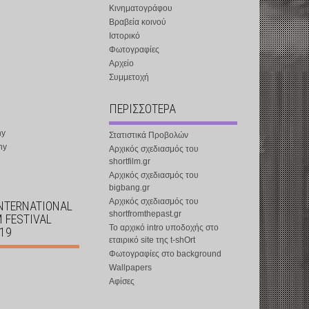
Κινηματογράφου
Βραβεία κοινού
Ιστορικό
Φωτογραφίες
Αρχείο
Συμμετοχή
ΠΕΡΙΣΣΟΤΕΡΑ
ny
Στατιστικά Προβολών
ny
Αρχικός σχεδιασμός του
shortfilm.gr
Αρχικός σχεδιασμός του
bigbang.gr
Αρχικός σχεδιασμός του
INTERNATIONAL
shortfromthepast.gr
M FESTIVAL
Το αρχικό intro υποδοχής στο
019
εταιρικό site της t-shOrt
Φωτογραφίες στο background
Wallpapers
Αφίσες