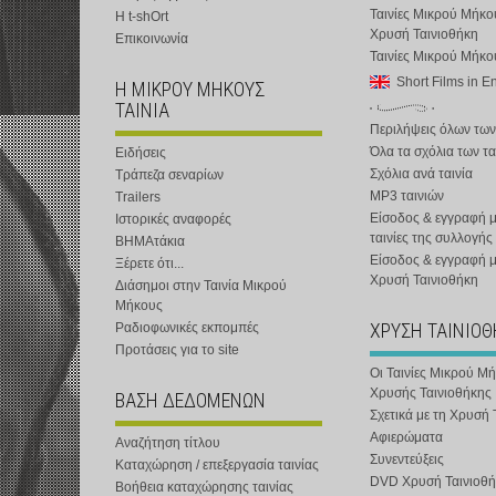
Ταινίες Μικρού Μήκο
Η t-shOrt
Χρυσή Ταινιοθήκη
Επικοινωνία
Ταινίες Μικρού Μήκ
Short Films in E
Η ΜΙΚΡΟΥ ΜΗΚΟΥΣ
ΤΑΙΝΙΑ
Περιλήψεις όλων των
Όλα τα σχόλια των τα
Ειδήσεις
Σχόλια ανά ταινία
Τράπεζα σεναρίων
MP3 ταινιών
Trailers
Είσοδος & εγγραφή μ
Ιστορικές αναφορές
ταινίες της συλλογής
ΒΗΜΑτάκια
Είσοδος & εγγραφή 
Ξέρετε ότι...
Χρυσή Ταινιοθήκη
Διάσημοι στην Ταινία Μικρού
Μήκους
ΧΡΥΣΗ ΤΑΙΝΙΟ
Ραδιοφωνικές εκπομπές
Προτάσεις για το site
Οι Ταινίες Μικρού Μ
Χρυσής Ταινιοθήκης
ΒΑΣΗ ΔΕΔΟΜΕΝΩΝ
Σχετικά με τη Χρυσή 
Αφιερώματα
Αναζήτηση τίτλου
Συνεντεύξεις
Καταχώρηση / επεξεργασία ταινίας
DVD Χρυσή Ταινιοθή
Βοήθεια καταχώρησης ταινίας