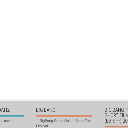
ΟΛΗΣ
BIG BANG
BIG BANG 
SHORT FIL
(BBISFF) 2
υς από τη
1. BigBang Greek Online Short Film
Festival