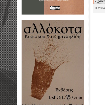
Σχόλι
Η ταινί