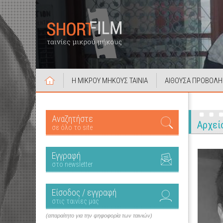
Η ΜΙΚΡΟΥ ΜΗΚΟΥΣ ΤΑΙΝΙΑ
ΑΙΘΟΥΣΑ ΠΡΟΒΟΛΗ
Αναζητήστε
Αρχεί
σε όλο το site
Εγγραφή
στο newsletter
Είσοδος / εγγραφή
στις ταινίες μας
(απαραίτητο για την ψηφοφορία των ταινιών)