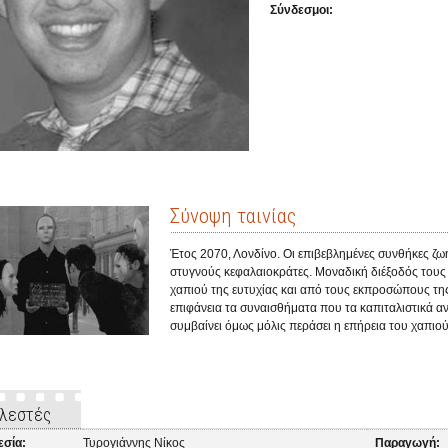
Σύνδεσμοι:
Σύνοψη ταινίας
Έτος 2070, Λονδίνο. Οι επιβεβλημένες συνθήκες ζ
στυγνούς κεφαλαιοκράτες. Μοναδική διέξοδός τους
χαπιού της ευτυχίας και από τους εκπροσώπους τη
επιφάνεια τα συναισθήματα που τα καπιταλιστικά α
συμβαίνει όμως μόλις περάσει η επήρεια του χαπιού
λεστές
εσία:
Τυρογιάννης Νίκος
Παραγωγή: