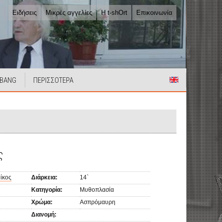
Ειδήσεις
Μικρές αγγελίες
Η t-shOrt
Επικοινωνία
 BANG
ΠΕΡΙΣΣΟΤΕΡΑ
ς
ίκος
Διάρκεια:
14`
Κατηγορία:
Μυθοπλασία
Χρώμα:
Ασπρόμαυρη
Διανομή: