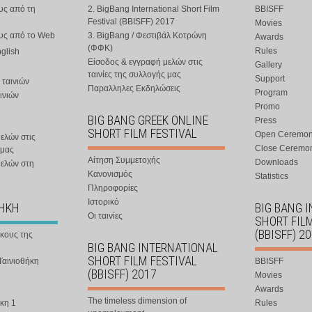
υς από τη
2. BigBang International Short Film
BBISFF
Festival (BBISFF) 2017
Movies
ους από το Web
3. BigBang / Φεστιβάλ Κοτρώνη
Awards
(ΦΦΚ)
Rules
nglish
Είσοδος & εγγραφή μελών στις
Gallery
ταινίες της συλλογής μας
Support
 ταινιών
Παραλληλες Εκδηλώσεις
Program
ινιών
Promo
BIG BANG GREEK ONLINE
Press
SHORT FILM FESTIVAL
Open Ceremo
ελών στις
Close Ceremo
 μας
Αίτηση Συμμετοχής
Downloads
μελών στη
Κανονισμός
Statistics
Πληροφορίες
Ιστορικό
ΘΗΚΗ
BIG BANG 
Οι ταινίες
SHORT FIL
(BBISFF) 2
ήκους της
BIG BANG INTERNATIONAL
SHORT FILM FESTIVAL
Ταινιοθήκη
BBISFF
(BBISFF) 2017
Movies
Awards
The timeless dimension of
κη 1
Rules