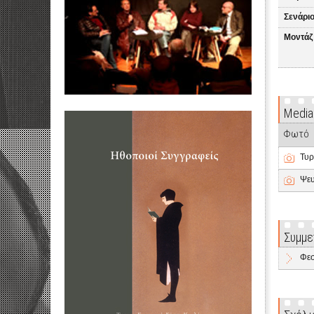
Σενάριο
Μοντάζ
Media
Φωτό
Τυρ
Ψευ
Συμμε
Φεσ