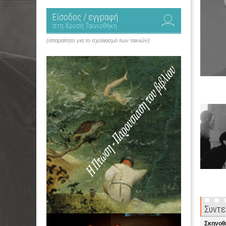
Είσοδος / εγγραφή
στη Χρυσή Ταινιοθήκη
(απαραίτητο για το σχολιασμό των ταινιών)
Συντε
Σκηνοθ