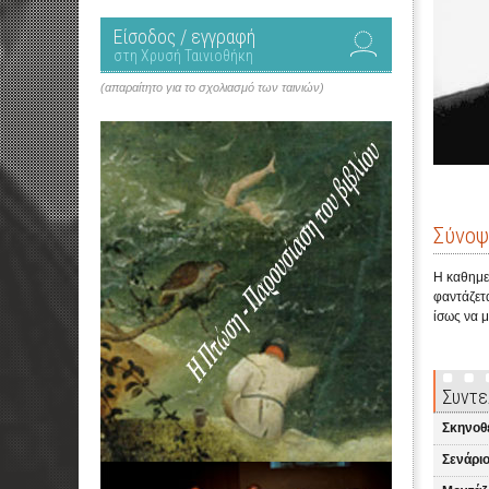
Είσοδος / εγγραφή
στη Χρυσή Ταινιοθήκη
(απαραίτητο για το σχολιασμό των ταινιών)
Σύνοψ
Η καθημε
φαντάζετα
ίσως να 
Συντε
Σκηνοθ
Σενάριο