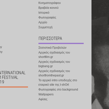
Κινηματογράφου
Βραβεία κοινού
Ιστορικό
Φωτογραφίες
Αρχείο
Συμμετοχή
ΠΕΡΙΣΣΟΤΕΡΑ
ny
Στατιστικά Προβολών
ny
Αρχικός σχεδιασμός του
shortfilm.gr
Αρχικός σχεδιασμός του
bigbang.gr
Αρχικός σχεδιασμός του
INTERNATIONAL
shortfromthepast.gr
M FESTIVAL
Το αρχικό intro υποδοχής στο
019
εταιρικό site της t-shOrt
Φωτογραφίες στο background
Wallpapers
Αφίσες