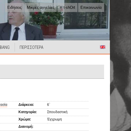
Ειδήσεις
Μικρές αγγελίες
Η t-shOrt
Επικοινωνία
 BANG
ΠΕΡΙΣΣΟΤΕΡΑ
τασία
Διάρκεια:
6`
Κατηγορία:
Σπουδαστική
Χρώμα:
Έγχρωμη
Διανομή: