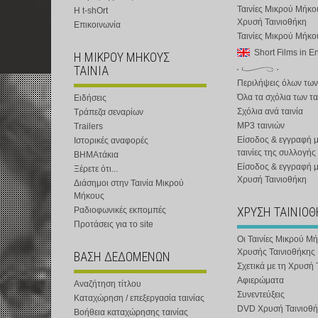
Ταινίες Μικρού Μήκο
Η t-shOrt
Χρυσή Ταινιοθήκη
Επικοινωνία
Ταινίες Μικρού Μήκ
Short Films in E
Η ΜΙΚΡΟΥ ΜΗΚΟΥΣ
ΤΑΙΝΙΑ
Περιλήψεις όλων των
Όλα τα σχόλια των τα
Ειδήσεις
Σχόλια ανά ταινία
Τράπεζα σεναρίων
MP3 ταινιών
Trailers
Είσοδος & εγγραφή μ
Ιστορικές αναφορές
ταινίες της συλλογής
ΒΗΜΑτάκια
Είσοδος & εγγραφή 
Ξέρετε ότι...
Χρυσή Ταινιοθήκη
Διάσημοι στην Ταινία Μικρού
Μήκους
ΧΡΥΣΗ ΤΑΙΝΙΟ
Ραδιοφωνικές εκπομπές
Προτάσεις για το site
Οι Ταινίες Μικρού Μ
Χρυσής Ταινιοθήκης
ΒΑΣΗ ΔΕΔΟΜΕΝΩΝ
Σχετικά με τη Χρυσή 
Αφιερώματα
Αναζήτηση τίτλου
Συνεντεύξεις
Καταχώρηση / επεξεργασία ταινίας
DVD Χρυσή Ταινιοθή
Βοήθεια καταχώρησης ταινίας