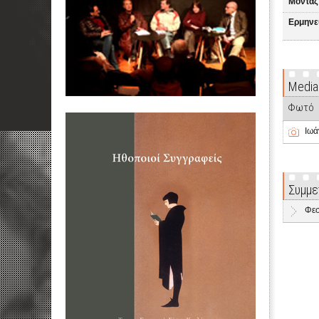
Μοντάζ
Ερμηνε
Media
Φωτό
Ιωά
Συμμε
Φεσ