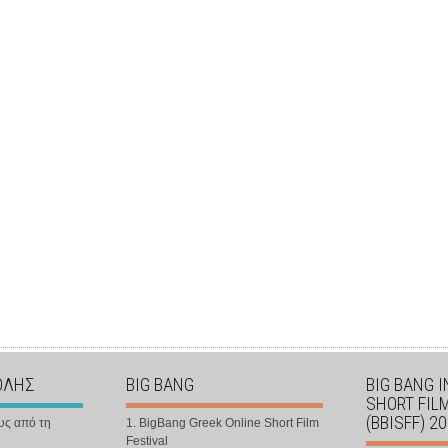
ΟΛΗΣ
BIG BANG
BIG BANG 
SHORT FIL
(BBISFF) 2
υς από τη
1. BigBang Greek Online Short Film
Festival