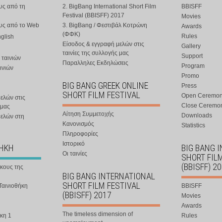
υς από τη
2. BigBang International Short Film
BBISFF
Festival (BBISFF) 2017
Movies
ους από το Web
3. BigBang / Φεστιβάλ Κοτρώνη
Awards
(ΦΦΚ)
Rules
nglish
Είσοδος & εγγραφή μελών στις
Gallery
ταινίες της συλλογής μας
Support
 ταινιών
Παραλληλες Εκδηλώσεις
Program
ινιών
Promo
BIG BANG GREEK ONLINE
Press
SHORT FILM FESTIVAL
Open Ceremo
ελών στις
Close Ceremo
 μας
Αίτηση Συμμετοχής
Downloads
μελών στη
Κανονισμός
Statistics
Πληροφορίες
Ιστορικό
ΘΗΚΗ
BIG BANG 
Οι ταινίες
SHORT FIL
(BBISFF) 2
ήκους της
BIG BANG INTERNATIONAL
SHORT FILM FESTIVAL
Ταινιοθήκη
BBISFF
(BBISFF) 2017
Movies
Awards
The timeless dimension of
κη 1
Rules