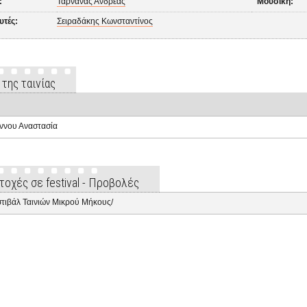
:
Ταρνανάς Ανδρέας
Μουσική:
υτές:
Σειραδάκης Κωνσταντίνος
 της ταινίας
ννου Αναστασία
τοχές σε festival - Προβολές
τιβάλ Ταινιών Μικρού Μήκους/