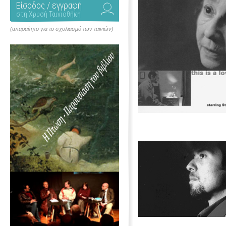
Είσοδος / εγγραφή
στη Χρυσή Ταινιοθήκη
(απαραίτητο για το σχολιασμό των ταινιών)