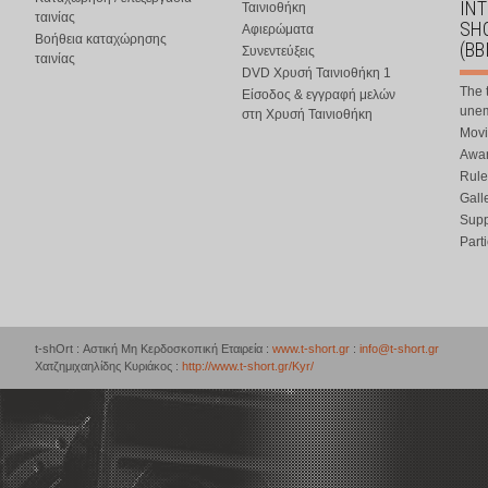
IN
Ταινιοθήκη
ταινίας
SHO
Αφιερώματα
Βοήθεια καταχώρησης
(BB
Συνεντεύξεις
ταινίας
DVD Χρυσή Ταινιοθήκη 1
The 
Είσοδος & εγγραφή μελών
une
στη Χρυσή Ταινιοθήκη
Movi
Awar
Rule
Gall
Supp
Part
t-shOrt : Αστική Μη Κερδοσκοπική Εταιρεία :
www.t-short.gr
:
info@t-short.gr
Χατζημιχαηλίδης Κυριάκος :
http://www.t-short.gr/Kyr/