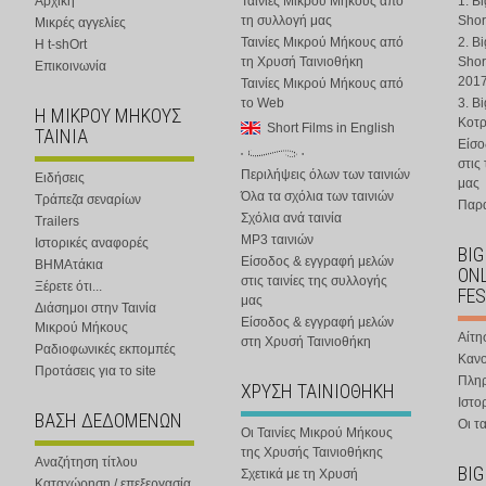
Αρχική
Ταινίες Μικρού Μήκους από
1. B
τη συλλογή μας
Shor
Μικρές αγγελίες
Ταινίες Μικρού Μήκους από
2. B
Η t-shOrt
τη Χρυσή Ταινιοθήκη
Shor
Επικοινωνία
201
Ταινίες Μικρού Μήκους από
το Web
3. B
Η ΜΙΚΡΟΥ ΜΗΚΟΥΣ
Κοτ
Short Films in English
ΤΑΙΝΙΑ
Είσο
στις
Περιλήψεις όλων των ταινιών
Ειδήσεις
μας
Όλα τα σχόλια των ταινιών
Τράπεζα σεναρίων
Παρα
Σχόλια ανά ταινία
Trailers
MP3 ταινιών
Ιστορικές αναφορές
BIG
Είσοδος & εγγραφή μελών
ΒΗΜΑτάκια
ONL
στις ταινίες της συλλογής
Ξέρετε ότι...
FES
μας
Διάσημοι στην Ταινία
Είσοδος & εγγραφή μελών
Μικρού Μήκους
Αίτη
στη Χρυσή Ταινιοθήκη
Ραδιοφωνικές εκπομπές
Κανο
Προτάσεις για το site
Πλη
ΧΡΥΣΗ ΤΑΙΝΙΟΘΗΚΗ
Ιστο
ΒΑΣΗ ΔΕΔΟΜΕΝΩΝ
Οι τα
Οι Ταινίες Μικρού Μήκους
της Χρυσής Ταινιοθήκης
Αναζήτηση τίτλου
BIG
Σχετικά με τη Χρυσή
Καταχώρηση / επεξεργασία