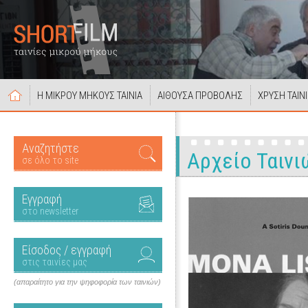
Η ΜΙΚΡΟΥ ΜΗΚΟΥΣ ΤΑΙΝΙΑ
ΑΙΘΟΥΣΑ ΠΡΟΒΟΛΗΣ
ΧΡΥΣΗ ΤΑΙΝ
Αναζητήστε
Αρχείο Ταινι
σε όλο το site
Εγγραφή
στο newsletter
Είσοδος / εγγραφή
στις ταινίες μας
(απαραίτητο για την ψηφοφορία των ταινιών)