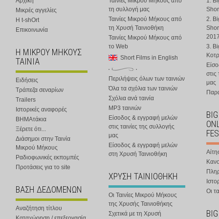
Αρχική
Ταινίες Μικρού Μήκους από
1. B
τη συλλογή μας
Shor
Μικρές αγγελίες
Ταινίες Μικρού Μήκους από
2. B
Η t-shOrt
τη Χρυσή Ταινιοθήκη
Shor
Επικοινωνία
201
Ταινίες Μικρού Μήκους από
το Web
3. B
Η ΜΙΚΡΟΥ ΜΗΚΟΥΣ
Κοτ
Short Films in English
ΤΑΙΝΙΑ
Είσο
στις
Περιλήψεις όλων των ταινιών
Ειδήσεις
μας
Όλα τα σχόλια των ταινιών
Τράπεζα σεναρίων
Παρα
Σχόλια ανά ταινία
Trailers
MP3 ταινιών
Ιστορικές αναφορές
BIG
Είσοδος & εγγραφή μελών
ΒΗΜΑτάκια
ONL
στις ταινίες της συλλογής
Ξέρετε ότι...
FES
μας
Διάσημοι στην Ταινία
Είσοδος & εγγραφή μελών
Μικρού Μήκους
Αίτη
στη Χρυσή Ταινιοθήκη
Ραδιοφωνικές εκπομπές
Κανο
Προτάσεις για το site
Πλη
ΧΡΥΣΗ ΤΑΙΝΙΟΘΗΚΗ
Ιστο
ΒΑΣΗ ΔΕΔΟΜΕΝΩΝ
Οι τα
Οι Ταινίες Μικρού Μήκους
της Χρυσής Ταινιοθήκης
Αναζήτηση τίτλου
BIG
Σχετικά με τη Χρυσή
Καταχώρηση / επεξεργασία