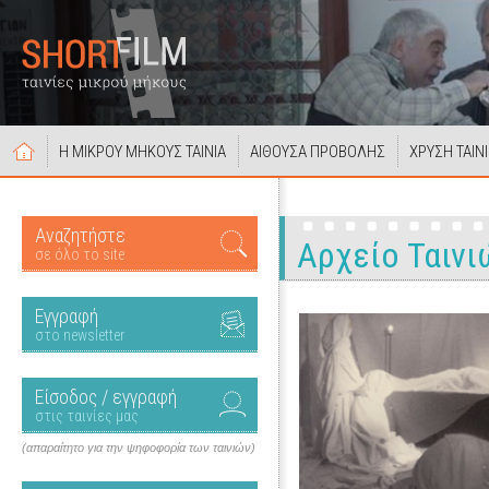
Η ΜΙΚΡΟΥ ΜΗΚΟΥΣ ΤΑΙΝΙΑ
ΑΙΘΟΥΣΑ ΠΡΟΒΟΛΗΣ
ΧΡΥΣΗ ΤΑΙΝ
Αναζητήστε
Αρχείο Ταινι
σε όλο το site
Εγγραφή
στο newsletter
Είσοδος / εγγραφή
στις ταινίες μας
(απαραίτητο για την ψηφοφορία των ταινιών)