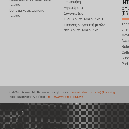
IN
Ταινιοθήκη
ταινίας
SHO
Αφιερώματα
Βοήθεια καταχώρησης
(BB
Συνεντεύξεις
ταινίας
DVD Χρυσή Ταινιοθήκη 1
The 
Είσοδος & εγγραφή μελών
une
στη Χρυσή Ταινιοθήκη
Movi
Awar
Rule
Gall
Supp
Part
t-shOrt : Αστική Μη Κερδοσκοπική Εταιρεία :
www.t-short.gr
:
info@t-short.gr
Χατζημιχαηλίδης Κυριάκος :
http://www.t-short.gr/Kyr/