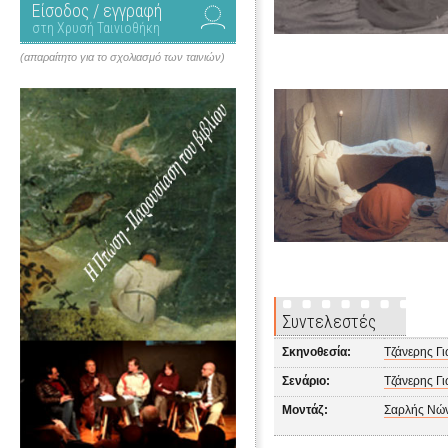
Είσοδος / εγγραφή
στη Χρυσή Ταινιοθήκη
(απαραίτητο για το σχολιασμό των ταινιών)
Συντελεστές
Σκηνοθεσία:
Τζάνερης Γ
Σενάριο:
Τζάνερης Γ
Μοντάζ:
Σαρλής Νώ