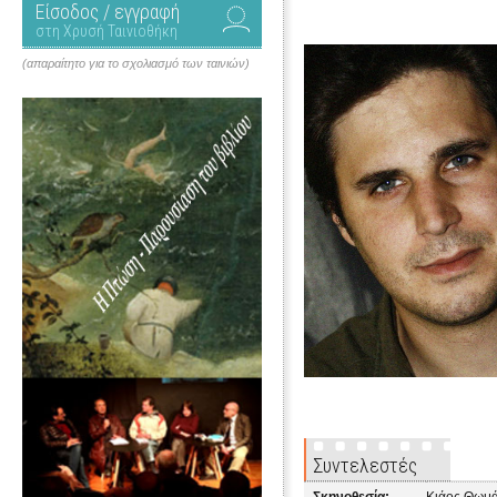
Είσοδος / εγγραφή
στη Χρυσή Ταινιοθήκη
(απαραίτητο για το σχολιασμό των ταινιών)
Συντελεστές