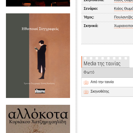
Σκηνοθεσία:
Κιάος Θωμ
Σενάριο:
Κιάος Θωμ
Ήχος:
Πουλαντζά
Σκηνικά:
Χωριανοπο
Media της ταινίας
Φωτό
Από την ταινία
Σκηνοθέτης