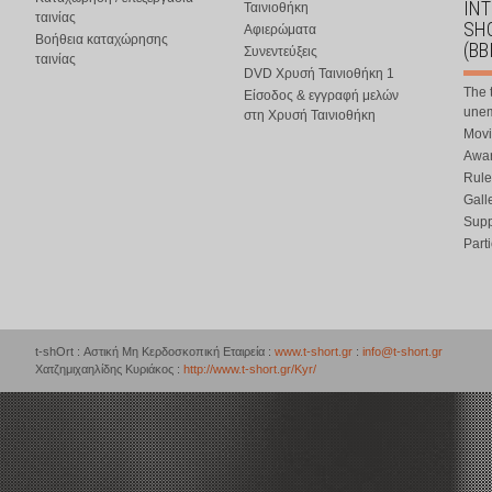
IN
Ταινιοθήκη
ταινίας
SHO
Αφιερώματα
Βοήθεια καταχώρησης
(BB
Συνεντεύξεις
ταινίας
DVD Χρυσή Ταινιοθήκη 1
The 
Είσοδος & εγγραφή μελών
une
στη Χρυσή Ταινιοθήκη
Movi
Awar
Rule
Gall
Supp
Part
t-shOrt : Αστική Μη Κερδοσκοπική Εταιρεία :
www.t-short.gr
:
info@t-short.gr
Χατζημιχαηλίδης Κυριάκος :
http://www.t-short.gr/Kyr/