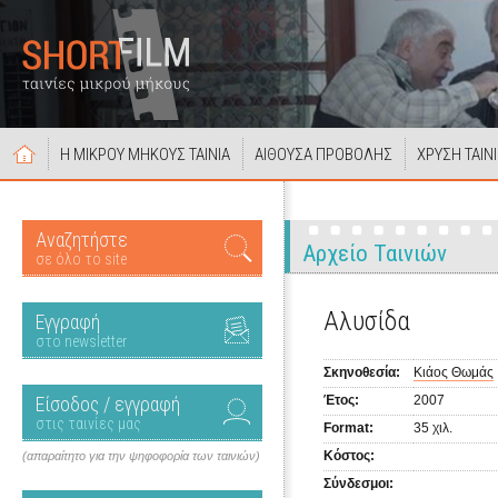
Η ΜΙΚΡΟΥ ΜΗΚΟΥΣ ΤΑΙΝΙΑ
ΑΙΘΟΥΣΑ ΠΡΟΒΟΛΗΣ
ΧΡΥΣΗ ΤΑΙΝ
Αναζητήστε
Αρχείο Ταινιών
σε όλο το site
Αλυσίδα
Εγγραφή
στο newsletter
Σκηνοθεσία:
Κιάος Θωμάς
Είσοδος / εγγραφή
Έτος:
2007
στις ταινίες μας
Format:
35 χιλ.
Κόστος:
(απαραίτητο για την ψηφοφορία των ταινιών)
Σύνδεσμοι: