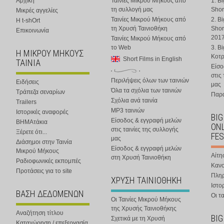
Αρχική
Ταινίες Μικρού Μήκους από
1. B
τη συλλογή μας
Shor
Μικρές αγγελίες
Ταινίες Μικρού Μήκους από
2. B
Η t-shOrt
τη Χρυσή Ταινιοθήκη
Shor
Επικοινωνία
201
Ταινίες Μικρού Μήκους από
το Web
3. B
Η ΜΙΚΡΟΥ ΜΗΚΟΥΣ
Κοτ
Short Films in English
ΤΑΙΝΙΑ
Είσο
στις
Περιλήψεις όλων των ταινιών
Ειδήσεις
μας
Όλα τα σχόλια των ταινιών
Τράπεζα σεναρίων
Παρα
Σχόλια ανά ταινία
Trailers
MP3 ταινιών
Ιστορικές αναφορές
BIG
Είσοδος & εγγραφή μελών
ΒΗΜΑτάκια
ONL
στις ταινίες της συλλογής
Ξέρετε ότι...
FES
μας
Διάσημοι στην Ταινία
Είσοδος & εγγραφή μελών
Μικρού Μήκους
Αίτη
στη Χρυσή Ταινιοθήκη
Ραδιοφωνικές εκπομπές
Κανο
Προτάσεις για το site
Πλη
ΧΡΥΣΗ ΤΑΙΝΙΟΘΗΚΗ
Ιστο
ΒΑΣΗ ΔΕΔΟΜΕΝΩΝ
Οι τα
Οι Ταινίες Μικρού Μήκους
της Χρυσής Ταινιοθήκης
Αναζήτηση τίτλου
BIG
Σχετικά με τη Χρυσή
Καταχώρηση / επεξεργασία