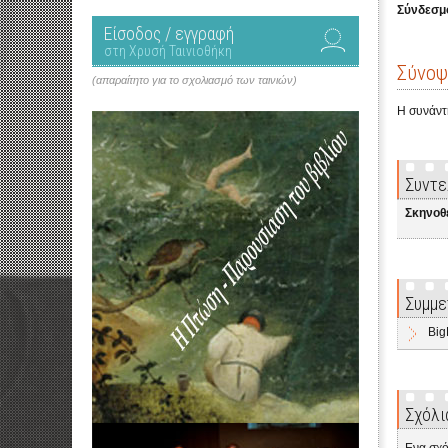
Σύνδεσμο
Είσοδος / εγγραφή
στη Χρυσή Ταινιοθήκη
Σύνοψ
(απαραίτητο για το σχολιασμό των ταινιών)
Η συνάντ
Συντε
Σκηνοθ
Συμμε
Bi
Σχόλι