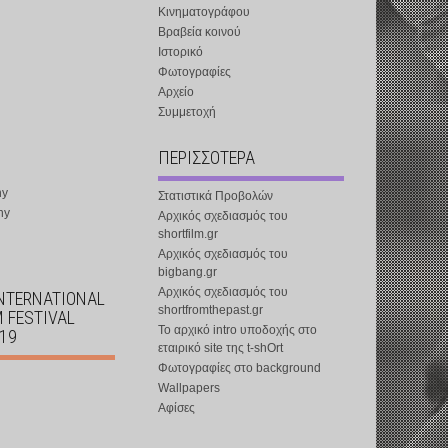
Κινηματογράφου
Βραβεία κοινού
Ιστορικό
Φωτογραφίες
Αρχείο
Συμμετοχή
ΠΕΡΙΣΣΟΤΕΡΑ
ny
Στατιστικά Προβολών
ny
Αρχικός σχεδιασμός του
shortfilm.gr
Αρχικός σχεδιασμός του
bigbang.gr
Αρχικός σχεδιασμός του
INTERNATIONAL
shortfromthepast.gr
M FESTIVAL
Το αρχικό intro υποδοχής στο
019
εταιρικό site της t-shOrt
Φωτογραφίες στο background
Wallpapers
Αφίσες