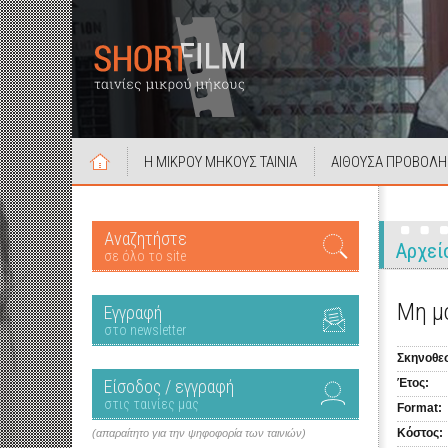
Η ΜΙΚΡΟΥ ΜΗΚΟΥΣ ΤΑΙΝΙΑ
ΑΙΘΟΥΣΑ ΠΡΟΒΟΛΗ
Αναζητήστε
Αρχεί
σε όλο το site
Μη μ
Εγγραφή
στο newsletter
Σκηνοθεσ
Είσοδος / εγγραφή
Έτος:
στις ταινίες μας
Format:
Κόστος:
(απαραίτητο για την ψηφοφορία των ταινιών)