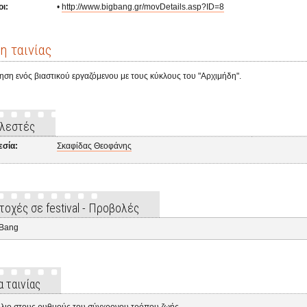
ι:
•
http://www.bigbang.gr/movDetails.asp?ID=8
η ταινίας
ηση ενός βιαστικού εργαζόμενου με τους κύκλους του "Αρχιμήδη".
λεστές
εσία:
Σκαφίδας Θεοφάνης
τοχές σε festival - Προβολές
gBang
α ταινίας