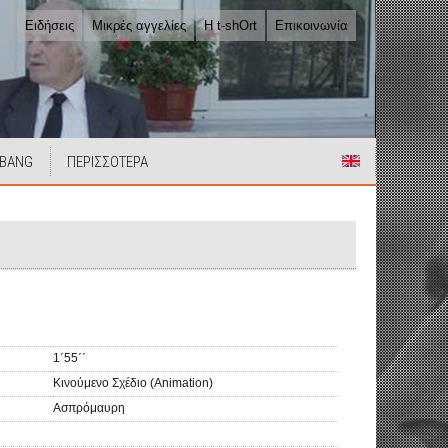
Ειδήσεις
Μικρές αγγελίες
Η t-shOrt
Επικοινωνία
 BANG
ΠΕΡΙΣΣΟΤΕΡΑ
1΄55΄΄
Κινούμενο Σχέδιο (Animation)
Ασπρόμαυρη