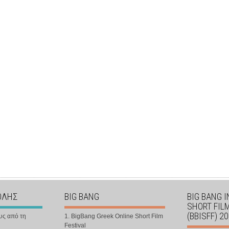
ΟΛΗΣ
BIG BANG
BIG BANG 
SHORT FIL
(BBISFF) 2
υς από τη
1. BigBang Greek Online Short Film
Festival