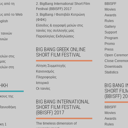
υς από τη
2. BigBang International Short Film
BBISFF
Festival (BBISFF) 2017
Movies
ους από το Web
3. BigBang / Φεστιβάλ Κοτρώνη
Awards
(ΦΦΚ)
Rules
nglish
Είσοδος & εγγραφή μελών στις
Gallery
ταινίες της συλλογής μας
Support
 ταινιών
Παραλληλες Εκδηλώσεις
Program
ινιών
Promo
BIG BANG GREEK ONLINE
Press
SHORT FILM FESTIVAL
Open Ceremo
ελών στις
Close Ceremo
 μας
Αίτηση Συμμετοχής
Downloads
μελών στη
Κανονισμός
Statistics
Πληροφορίες
Ιστορικό
ΘΗΚΗ
BIG BANG 
Οι ταινίες
SHORT FIL
(BBISFF) 2
ήκους της
BIG BANG INTERNATIONAL
SHORT FILM FESTIVAL
Ταινιοθήκη
BBISFF
(BBISFF) 2017
Movies
Awards
The timeless dimension of
κη 1
Rules