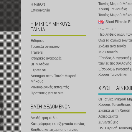
Ταινίες Μικρού Μήκο
Η t-shOrt
Χρυσή Ταινιοθήκη
Επικοινωνία
Ταινίες Μικρού Μήκ
Short Films in E
Η ΜΙΚΡΟΥ ΜΗΚΟΥΣ
ΤΑΙΝΙΑ
Περιλήψεις όλων των
Όλα τα σχόλια των τα
Ειδήσεις
Σχόλια ανά ταινία
Τράπεζα σεναρίων
MP3 ταινιών
Trailers
Είσοδος & εγγραφή μ
Ιστορικές αναφορές
ταινίες της συλλογής
ΒΗΜΑτάκια
Είσοδος & εγγραφή 
Ξέρετε ότι...
Χρυσή Ταινιοθήκη
Διάσημοι στην Ταινία Μικρού
Μήκους
ΧΡΥΣΗ ΤΑΙΝΙΟ
Ραδιοφωνικές εκπομπές
Προτάσεις για το site
Οι Ταινίες Μικρού Μ
Χρυσής Ταινιοθήκης
ΒΑΣΗ ΔΕΔΟΜΕΝΩΝ
Σχετικά με τη Χρυσή 
Αφιερώματα
Αναζήτηση τίτλου
Συνεντεύξεις
Καταχώρηση / επεξεργασία ταινίας
DVD Χρυσή Ταινιοθή
Βοήθεια καταχώρησης ταινίας