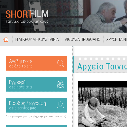
Η ΜΙΚΡΟΥ ΜΗΚΟΥΣ ΤΑΙΝΙΑ
ΑΙΘΟΥΣΑ ΠΡΟΒΟΛΗΣ
ΧΡΥΣΗ ΤΑΙΝ
Αναζητήστε
Αρχείο Ταινι
σε όλο το site
Εγγραφή
στο newsletter
Είσοδος / εγγραφή
στις ταινίες μας
(απαραίτητο για την ψηφοφορία των ταινιών)