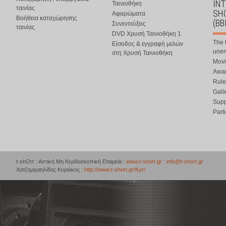
IN
Ταινιοθήκη
ταινίας
SHO
Αφιερώματα
Βοήθεια καταχώρησης
(BB
Συνεντεύξεις
ταινίας
DVD Χρυσή Ταινιοθήκη 1
The 
Είσοδος & εγγραφή μελών
une
στη Χρυσή Ταινιοθήκη
Movi
Awar
Rule
Gall
Supp
Part
t-shOrt : Αστική Μη Κερδοσκοπική Εταιρεία :
www.t-short.gr
:
info@t-short.gr
Χατζημιχαηλίδης Κυριάκος :
http://www.t-short.gr/Kyr/