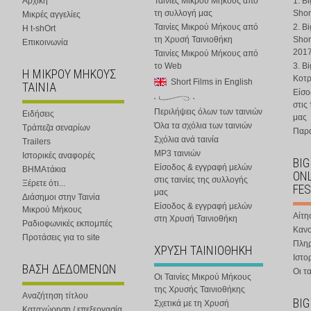
Αρχική
Ταινίες Μικρού Μήκους από
1. B
τη συλλογή μας
Shor
Μικρές αγγελίες
Ταινίες Μικρού Μήκους από
2. B
Η t-shOrt
τη Χρυσή Ταινιοθήκη
Shor
Επικοινωνία
201
Ταινίες Μικρού Μήκους από
το Web
3. B
Η ΜΙΚΡΟΥ ΜΗΚΟΥΣ
Κοτ
Short Films in English
ΤΑΙΝΙΑ
Είσο
στις
Περιλήψεις όλων των ταινιών
Ειδήσεις
μας
Όλα τα σχόλια των ταινιών
Τράπεζα σεναρίων
Παρα
Σχόλια ανά ταινία
Trailers
MP3 ταινιών
Ιστορικές αναφορές
BIG
Είσοδος & εγγραφή μελών
ΒΗΜΑτάκια
ONL
στις ταινίες της συλλογής
Ξέρετε ότι...
FES
μας
Διάσημοι στην Ταινία
Είσοδος & εγγραφή μελών
Μικρού Μήκους
Αίτη
στη Χρυσή Ταινιοθήκη
Ραδιοφωνικές εκπομπές
Κανο
Προτάσεις για το site
Πλη
ΧΡΥΣΗ ΤΑΙΝΙΟΘΗΚΗ
Ιστο
ΒΑΣΗ ΔΕΔΟΜΕΝΩΝ
Οι τα
Οι Ταινίες Μικρού Μήκους
της Χρυσής Ταινιοθήκης
Αναζήτηση τίτλου
BIG
Σχετικά με τη Χρυσή
Καταχώρηση / επεξεργασία