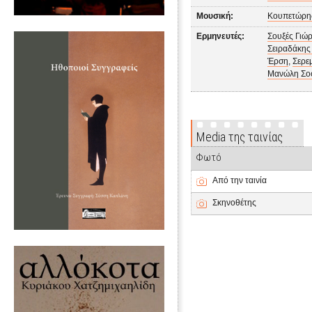
Μουσική:
Κουπετώρης
Ερμηνευτές:
Σουξές Γιώ
Σειραδάκης
Έρση
,
Σερεμ
Μανώλη Σο
Media της ταινίας
Φωτό
Από την ταινία
Σκηνοθέτης