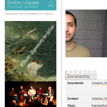
Είσοδος / εγγραφή
στη Χρυσή Ταινιοθήκη
(απαραίτητο για το σχολιασμό των ταινιών)
Συντελεστές
Σκηνοθεσία:
Λιόκαλος Σ
Σενάριο:
Λιόκαλος Σ
Ήχος:
Καμπερίδης