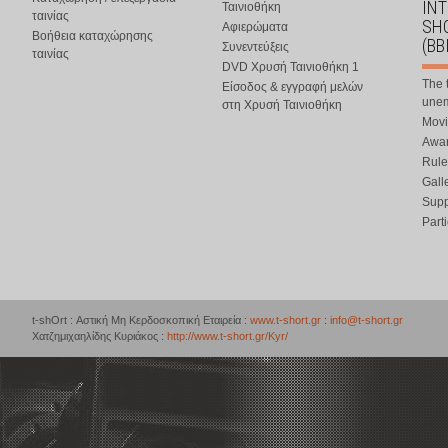
IN
Ταινιοθήκη
ταινίας
SHO
Αφιερώματα
Βοήθεια καταχώρησης
(BB
Συνεντεύξεις
ταινίας
DVD Χρυσή Ταινιοθήκη 1
The 
Είσοδος & εγγραφή μελών
une
στη Χρυσή Ταινιοθήκη
Movi
Awar
Rule
Gall
Supp
Part
t-shOrt : Αστική Μη Κερδοσκοπική Εταιρεία :
www.t-short.gr
:
info@t-short.gr
Χατζημιχαηλίδης Κυριάκος :
http://www.t-short.gr/Kyr/