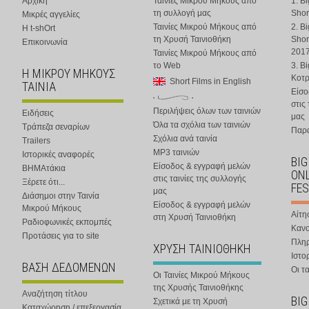
Αρχική
Ταινίες Μικρού Μήκους από
1. B
τη συλλογή μας
Shor
Μικρές αγγελίες
Ταινίες Μικρού Μήκους από
2. B
Η t-shOrt
τη Χρυσή Ταινιοθήκη
Shor
Επικοινωνία
201
Ταινίες Μικρού Μήκους από
το Web
3. B
Η ΜΙΚΡΟΥ ΜΗΚΟΥΣ
Κοτ
Short Films in English
ΤΑΙΝΙΑ
Είσο
στις
Περιλήψεις όλων των ταινιών
Ειδήσεις
μας
Όλα τα σχόλια των ταινιών
Τράπεζα σεναρίων
Παρα
Σχόλια ανά ταινία
Trailers
MP3 ταινιών
Ιστορικές αναφορές
BIG
Είσοδος & εγγραφή μελών
ΒΗΜΑτάκια
ONL
στις ταινίες της συλλογής
Ξέρετε ότι...
FES
μας
Διάσημοι στην Ταινία
Είσοδος & εγγραφή μελών
Μικρού Μήκους
Αίτη
στη Χρυσή Ταινιοθήκη
Ραδιοφωνικές εκπομπές
Κανο
Προτάσεις για το site
Πλη
ΧΡΥΣΗ ΤΑΙΝΙΟΘΗΚΗ
Ιστο
ΒΑΣΗ ΔΕΔΟΜΕΝΩΝ
Οι τα
Οι Ταινίες Μικρού Μήκους
της Χρυσής Ταινιοθήκης
Αναζήτηση τίτλου
BIG
Σχετικά με τη Χρυσή
Καταχώρηση / επεξεργασία