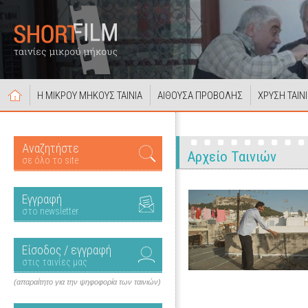
Η ΜΙΚΡΟΥ ΜΗΚΟΥΣ ΤΑΙΝΙΑ
ΑΙΘΟΥΣΑ ΠΡΟΒΟΛΗΣ
ΧΡΥΣΗ ΤΑΙΝ
Αναζητήστε
Αρχείο Ταινιών
σε όλο το site
Εγγραφή
στο newsletter
Είσοδος / εγγραφή
στις ταινίες μας
(απαραίτητο για την ψηφοφορία των ταινιών)