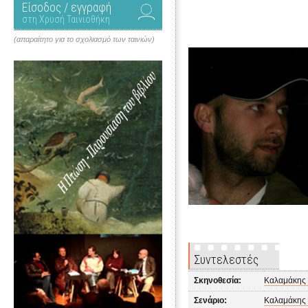
Είσοδος / εγγραφή
στη Χρυσή Ταινιοθήκη
(απαραίτητο για το σχολιασμό των ταινιών)
Συντελεστές
Σκηνοθεσία:
Καλαμάκης 
Σενάριο:
Καλαμάκης 