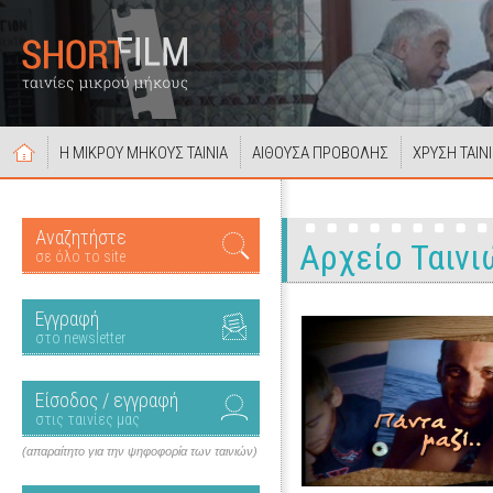
Η ΜΙΚΡΟΥ ΜΗΚΟΥΣ ΤΑΙΝΙΑ
ΑΙΘΟΥΣΑ ΠΡΟΒΟΛΗΣ
ΧΡΥΣΗ ΤΑΙΝ
Αναζητήστε
Αρχείο Ταινι
σε όλο το site
Εγγραφή
στο newsletter
Είσοδος / εγγραφή
στις ταινίες μας
(απαραίτητο για την ψηφοφορία των ταινιών)