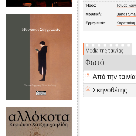
Ήχος:
Τσίμας Ιωά
Μουσική:
Bands Smar
Ερμηνευτές:
Καρατσάνη 
Media της ταινίας
Φωτό
Από την ταινία
Σκηνοθέτης