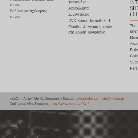
IN
Ταινιοθήκη
ταινίας
SHO
Αφιερώματα
Βοήθεια καταχώρησης
(BB
Συνεντεύξεις
ταινίας
DVD Χρυσή Ταινιοθήκη 1
The 
Είσοδος & εγγραφή μελών
une
στη Χρυσή Ταινιοθήκη
Movi
Awar
Rule
Gall
Supp
Part
t-shOrt : Αστική Μη Κερδοσκοπική Εταιρεία :
www.t-short.gr
:
info@t-short.gr
Χατζημιχαηλίδης Κυριάκος :
http://www.t-short.gr/Kyr/