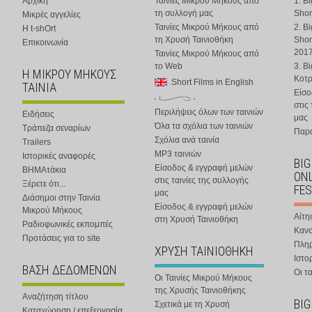
Αρχική
Ταινίες Μικρού Μήκους από
1. B
τη συλλογή μας
Shor
Μικρές αγγελίες
Ταινίες Μικρού Μήκους από
2. B
Η t-shOrt
τη Χρυσή Ταινιοθήκη
Shor
Επικοινωνία
201
Ταινίες Μικρού Μήκους από
το Web
3. B
Η ΜΙΚΡΟΥ ΜΗΚΟΥΣ
Κοτ
Short Films in English
ΤΑΙΝΙΑ
Είσο
στις
Περιλήψεις όλων των ταινιών
Ειδήσεις
μας
Όλα τα σχόλια των ταινιών
Τράπεζα σεναρίων
Παρα
Σχόλια ανά ταινία
Trailers
MP3 ταινιών
Ιστορικές αναφορές
BIG
Είσοδος & εγγραφή μελών
ΒΗΜΑτάκια
ONL
στις ταινίες της συλλογής
Ξέρετε ότι...
FES
μας
Διάσημοι στην Ταινία
Είσοδος & εγγραφή μελών
Μικρού Μήκους
Αίτη
στη Χρυσή Ταινιοθήκη
Ραδιοφωνικές εκπομπές
Κανο
Προτάσεις για το site
Πλη
ΧΡΥΣΗ ΤΑΙΝΙΟΘΗΚΗ
Ιστο
ΒΑΣΗ ΔΕΔΟΜΕΝΩΝ
Οι τα
Οι Ταινίες Μικρού Μήκους
της Χρυσής Ταινιοθήκης
Αναζήτηση τίτλου
BIG
Σχετικά με τη Χρυσή
Καταχώρηση / επεξεργασία