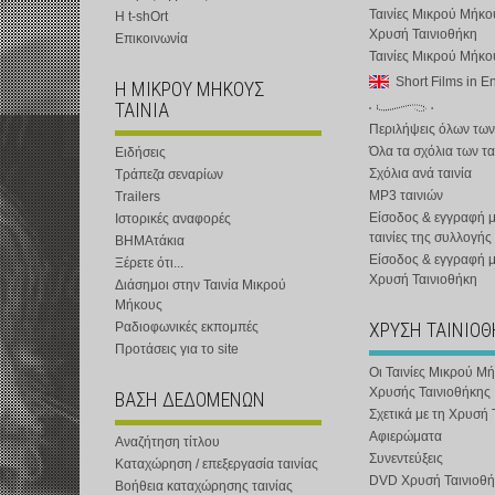
Ταινίες Μικρού Μήκο
Η t-shOrt
Χρυσή Ταινιοθήκη
Επικοινωνία
Ταινίες Μικρού Μήκ
Short Films in E
Η ΜΙΚΡΟΥ ΜΗΚΟΥΣ
ΤΑΙΝΙΑ
Περιλήψεις όλων των
Όλα τα σχόλια των τα
Ειδήσεις
Σχόλια ανά ταινία
Τράπεζα σεναρίων
MP3 ταινιών
Trailers
Είσοδος & εγγραφή μ
Ιστορικές αναφορές
ταινίες της συλλογής
ΒΗΜΑτάκια
Είσοδος & εγγραφή 
Ξέρετε ότι...
Χρυσή Ταινιοθήκη
Διάσημοι στην Ταινία Μικρού
Μήκους
ΧΡΥΣΗ ΤΑΙΝΙΟ
Ραδιοφωνικές εκπομπές
Προτάσεις για το site
Οι Ταινίες Μικρού Μ
Χρυσής Ταινιοθήκης
ΒΑΣΗ ΔΕΔΟΜΕΝΩΝ
Σχετικά με τη Χρυσή 
Αφιερώματα
Αναζήτηση τίτλου
Συνεντεύξεις
Καταχώρηση / επεξεργασία ταινίας
DVD Χρυσή Ταινιοθή
Βοήθεια καταχώρησης ταινίας