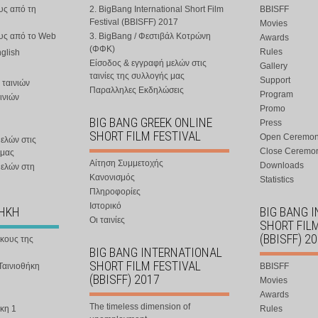
υς από τη
2. BigBang International Short Film
BBISFF
Festival (BBISFF) 2017
Movies
ους από το Web
3. BigBang / Φεστιβάλ Κοτρώνη
Awards
(ΦΦΚ)
Rules
nglish
Είσοδος & εγγραφή μελών στις
Gallery
ταινίες της συλλογής μας
Support
 ταινιών
Παραλληλες Εκδηλώσεις
Program
ινιών
Promo
BIG BANG GREEK ONLINE
Press
SHORT FILM FESTIVAL
Open Ceremo
ελών στις
Close Ceremo
 μας
Αίτηση Συμμετοχής
Downloads
μελών στη
Κανονισμός
Statistics
Πληροφορίες
Ιστορικό
ΘΗΚΗ
BIG BANG 
Οι ταινίες
SHORT FIL
(BBISFF) 2
ήκους της
BIG BANG INTERNATIONAL
SHORT FILM FESTIVAL
Ταινιοθήκη
BBISFF
(BBISFF) 2017
Movies
Awards
The timeless dimension of
κη 1
Rules