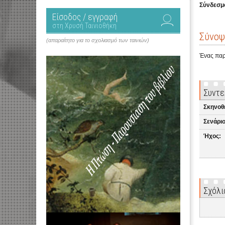
Σύνδεσμο
Είσοδος / εγγραφή
στη Χρυσή Ταινιοθήκη
Σύνοψ
(απαραίτητο για το σχολιασμό των ταινιών)
Ένας παρ
Συντε
Σκηνοθ
Σενάριο
Ήχος:
Σχόλι