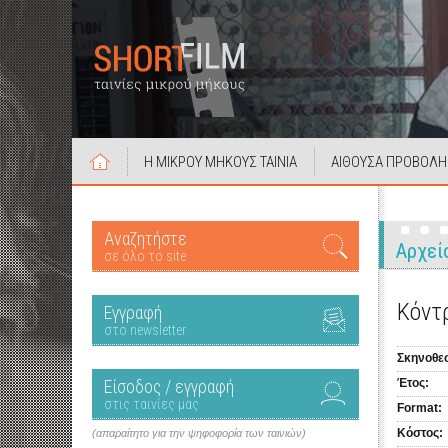
Η ΜΙΚΡΟΥ ΜΗΚΟΥΣ ΤΑΙΝΙΑ
ΑΙΘΟΥΣΑ ΠΡΟΒΟΛΗ
Αναζητήστε
Αρχεί
σε όλο το site
Κόντ
Εγγραφή
στο newsletter
Σκηνοθεσ
Είσοδος / εγγραφή
Έτος:
στις ταινίες μας
Format:
Κόστος:
(απαραίτητο για την ψηφοφορία των ταινιών)