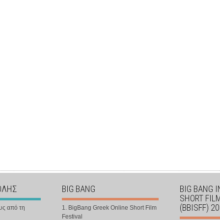
ΟΛΗΣ
BIG BANG
BIG BANG 
SHORT FIL
(BBISFF) 2
υς από τη
1. BigBang Greek Online Short Film
Festival