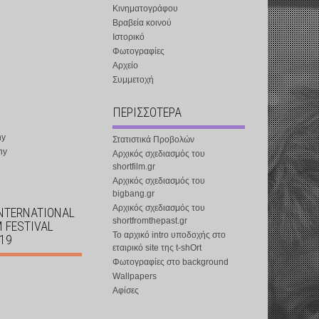
Κινηματογράφου
Βραβεία κοινού
Ιστορικό
Φωτογραφίες
Αρχείο
Συμμετοχή
ΠΕΡΙΣΣΟΤΕΡΑ
ny
Στατιστικά Προβολών
ny
Αρχικός σχεδιασμός του
shortfilm.gr
Αρχικός σχεδιασμός του
bigbang.gr
Αρχικός σχεδιασμός του
INTERNATIONAL
shortfromthepast.gr
M FESTIVAL
Το αρχικό intro υποδοχής στο
019
εταιρικό site της t-shOrt
Φωτογραφίες στο background
Wallpapers
Αφίσες