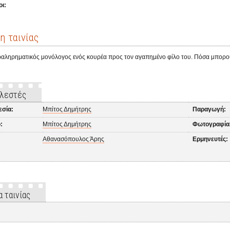
ι:
η ταινίας
αληρηματικός μονόλογος ενός κουρέα προς τον αγαπημένο φίλο του. Πόσα μπορούν
λεστές
εσία:
Μπίτος Δημήτρης
Παραγωγή:
:
Μπίτος Δημήτρης
Φωτογραφία
Αθανασόπουλος Άρης
Ερμηνευτές:
α ταινίας