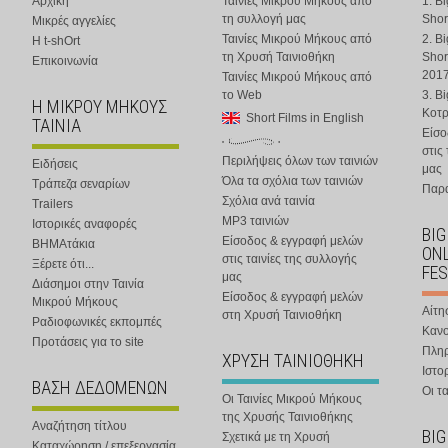
Αρχική
Ταινίες Μικρού Μήκους από
1. B
τη συλλογή μας
Shor
Μικρές αγγελίες
Ταινίες Μικρού Μήκους από
2. B
Η t-shOrt
τη Χρυσή Ταινιοθήκη
Shor
Επικοινωνία
201
Ταινίες Μικρού Μήκους από
το Web
3. B
Η ΜΙΚΡΟΥ ΜΗΚΟΥΣ
Κοτ
Short Films in English
ΤΑΙΝΙΑ
Είσο
στις
Περιλήψεις όλων των ταινιών
Ειδήσεις
μας
Όλα τα σχόλια των ταινιών
Τράπεζα σεναρίων
Παρα
Σχόλια ανά ταινία
Trailers
MP3 ταινιών
Ιστορικές αναφορές
BIG
Είσοδος & εγγραφή μελών
ΒΗΜΑτάκια
ONL
στις ταινίες της συλλογής
Ξέρετε ότι...
FES
μας
Διάσημοι στην Ταινία
Είσοδος & εγγραφή μελών
Μικρού Μήκους
Αίτη
στη Χρυσή Ταινιοθήκη
Ραδιοφωνικές εκπομπές
Κανο
Προτάσεις για το site
Πλη
ΧΡΥΣΗ ΤΑΙΝΙΟΘΗΚΗ
Ιστο
ΒΑΣΗ ΔΕΔΟΜΕΝΩΝ
Οι τα
Οι Ταινίες Μικρού Μήκους
της Χρυσής Ταινιοθήκης
Αναζήτηση τίτλου
BIG
Σχετικά με τη Χρυσή
Καταχώρηση / επεξεργασία