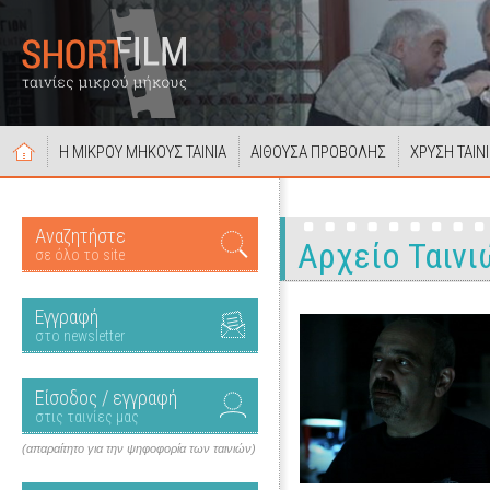
Η ΜΙΚΡΟΥ ΜΗΚΟΥΣ ΤΑΙΝΙΑ
ΑΙΘΟΥΣΑ ΠΡΟΒΟΛΗΣ
ΧΡΥΣΗ ΤΑΙΝ
Αναζητήστε
Αρχείο Ταινι
σε όλο το site
Εγγραφή
στο newsletter
Είσοδος / εγγραφή
στις ταινίες μας
(απαραίτητο για την ψηφοφορία των ταινιών)