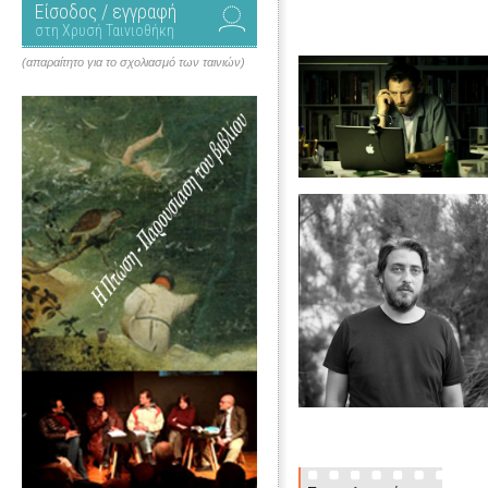
Είσοδος / εγγραφή
στη Χρυσή Ταινιοθήκη
(απαραίτητο για το σχολιασμό των ταινιών)