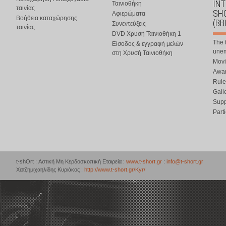
IN
Ταινιοθήκη
ταινίας
SHO
Αφιερώματα
Βοήθεια καταχώρησης
(BB
Συνεντεύξεις
ταινίας
DVD Χρυσή Ταινιοθήκη 1
The 
Είσοδος & εγγραφή μελών
une
στη Χρυσή Ταινιοθήκη
Movi
Awar
Rule
Gall
Supp
Part
t-shOrt : Αστική Μη Κερδοσκοπική Εταιρεία :
www.t-short.gr
:
info@t-short.gr
Χατζημιχαηλίδης Κυριάκος :
http://www.t-short.gr/Kyr/