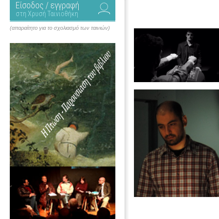
Είσοδος / εγγραφή
στη Χρυσή Ταινιοθήκη
(απαραίτητο για το σχολιασμό των ταινιών)