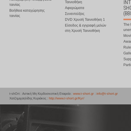
IN
Ταινιοθήκη
ταινίας
SHO
Αφιερώματα
Βοήθεια καταχώρησης
(BB
Συνεντεύξεις
ταινίας
DVD Χρυσή Ταινιοθήκη 1
The 
Είσοδος & εγγραφή μελών
une
στη Χρυσή Ταινιοθήκη
Movi
Awar
Rule
Gall
Supp
Part
t-shOrt : Αστική Μη Κερδοσκοπική Εταιρεία :
www.t-short.gr
:
info@t-short.gr
Χατζημιχαηλίδης Κυριάκος :
http://www.t-short.gr/Kyr/