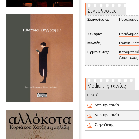
Συντελεστές
Σκηνοθεσία:
Ροσόλυμος
Σενάριο:
Ροσόλυμος
Μοντάζ:
Rantin Piet
Ερμηνευτές:
Καραμπελιά
Απόστολος
Media της ταινίας
Φωτό
Από την ταινία
Από την ταινία
Σκηνοθέτης