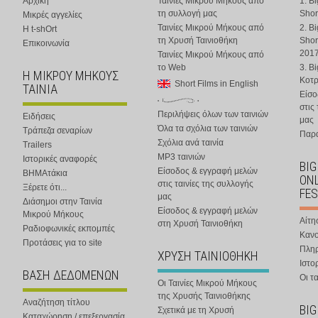
Αρχική
Ταινίες Μικρού Μήκους από
1. B
τη συλλογή μας
Shor
Μικρές αγγελίες
Ταινίες Μικρού Μήκους από
2. B
Η t-shOrt
τη Χρυσή Ταινιοθήκη
Shor
Επικοινωνία
201
Ταινίες Μικρού Μήκους από
το Web
3. B
Η ΜΙΚΡΟΥ ΜΗΚΟΥΣ
Κοτ
Short Films in English
ΤΑΙΝΙΑ
Είσο
στις
Περιλήψεις όλων των ταινιών
Ειδήσεις
μας
Όλα τα σχόλια των ταινιών
Τράπεζα σεναρίων
Παρα
Σχόλια ανά ταινία
Trailers
MP3 ταινιών
Ιστορικές αναφορές
BIG
Είσοδος & εγγραφή μελών
ΒΗΜΑτάκια
ONL
στις ταινίες της συλλογής
Ξέρετε ότι...
FES
μας
Διάσημοι στην Ταινία
Είσοδος & εγγραφή μελών
Μικρού Μήκους
Αίτη
στη Χρυσή Ταινιοθήκη
Ραδιοφωνικές εκπομπές
Κανο
Προτάσεις για το site
Πλη
ΧΡΥΣΗ ΤΑΙΝΙΟΘΗΚΗ
Ιστο
ΒΑΣΗ ΔΕΔΟΜΕΝΩΝ
Οι τα
Οι Ταινίες Μικρού Μήκους
της Χρυσής Ταινιοθήκης
Αναζήτηση τίτλου
BIG
Σχετικά με τη Χρυσή
Καταχώρηση / επεξεργασία