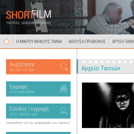
Η ΜΙΚΡΟΥ ΜΗΚΟΥΣ ΤΑΙΝΙΑ
ΑΙΘΟΥΣΑ ΠΡΟΒΟΛΗΣ
ΧΡΥΣΗ ΤΑΙΝ
Αναζητήστε
Αρχείο Ταινιών
σε όλο το site
Εγγραφή
στο newsletter
Είσοδος / εγγραφή
στις ταινίες μας
(απαραίτητο για την ψηφοφορία των ταινιών)