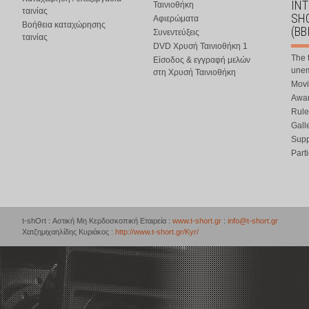
IN
Ταινιοθήκη
ταινίας
SHO
Αφιερώματα
Βοήθεια καταχώρησης
(BB
Συνεντεύξεις
ταινίας
DVD Χρυσή Ταινιοθήκη 1
The 
Είσοδος & εγγραφή μελών
une
στη Χρυσή Ταινιοθήκη
Movi
Awar
Rule
Gall
Supp
Part
t-shOrt : Αστική Μη Κερδοσκοπική Εταιρεία :
www.t-short.gr
:
info@t-short.gr
Χατζημιχαηλίδης Κυριάκος :
http://www.t-short.gr/Kyr/