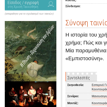
Κόστος:
Είσοδος / εγγραφή
Σύνδεσμοι:
στη Χρυσή Ταινιοθήκη
(απαραίτητο για το σχολιασμό των ταινιών)
Σύνοψη ταινί
Η ιστορία του χρ
χρήμα; Πώς και γ
Μία παραμυθένια 
«Εμπιστοσύνη».
Συντελεστές
Σκηνοθεσία:
Εσπερινό Γ
Κουντουράς
Σενάριο:
Μανουσογιω
Μοντάζ:
Κουντουράς