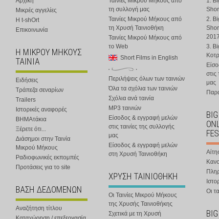
Αρχική
Ταινίες Μικρού Μήκους από
1. B
τη συλλογή μας
Shor
Μικρές αγγελίες
Ταινίες Μικρού Μήκους από
2. B
Η t-shOrt
τη Χρυσή Ταινιοθήκη
Shor
Επικοινωνία
201
Ταινίες Μικρού Μήκους από
το Web
3. B
Η ΜΙΚΡΟΥ ΜΗΚΟΥΣ
Κοτ
Short Films in English
ΤΑΙΝΙΑ
Είσο
στις
Περιλήψεις όλων των ταινιών
Ειδήσεις
μας
Όλα τα σχόλια των ταινιών
Τράπεζα σεναρίων
Παρα
Σχόλια ανά ταινία
Trailers
MP3 ταινιών
Ιστορικές αναφορές
BIG
Είσοδος & εγγραφή μελών
ΒΗΜΑτάκια
ONL
στις ταινίες της συλλογής
Ξέρετε ότι...
FES
μας
Διάσημοι στην Ταινία
Είσοδος & εγγραφή μελών
Μικρού Μήκους
Αίτη
στη Χρυσή Ταινιοθήκη
Ραδιοφωνικές εκπομπές
Κανο
Προτάσεις για το site
Πλη
ΧΡΥΣΗ ΤΑΙΝΙΟΘΗΚΗ
Ιστο
ΒΑΣΗ ΔΕΔΟΜΕΝΩΝ
Οι τα
Οι Ταινίες Μικρού Μήκους
της Χρυσής Ταινιοθήκης
Αναζήτηση τίτλου
BIG
Σχετικά με τη Χρυσή
Καταχώρηση / επεξεργασία