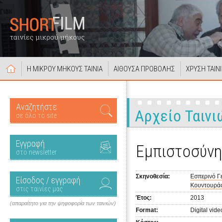
Η ΜΙΚΡΟΥ ΜΗΚΟΥΣ ΤΑΙΝΙΑ
ΑΙΘΟΥΣΑ ΠΡΟΒΟΛΗΣ
ΧΡΥΣΗ ΤΑΙΝ
Αναζητήστε
Αρχείο Ταινι
σε όλο το site
Εγγραφή
Εμπιστοσύνη
στο newsletter
Σκηνοθεσία:
Εσπερινό Γ
Είσοδος / εγγραφή
Κουντουράς
στις ταινίες μας
Έτος:
2013
(απαραίτητο για την ψηφοφορία των ταινιών)
Format:
Digital vide