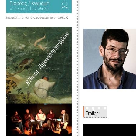
Είσοδος / εγγραφή
στη Χρυσή Ταινιοθήκη
(απαραίτητο για το σχολιασμό των ταινιών)
Trailer