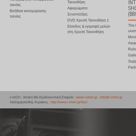
IN
Ταινιοθήκη
ταινίας
SHO
Αφιερώματα
Βοήθεια καταχώρησης
(BB
Συνεντεύξεις
ταινίας
DVD Χρυσή Ταινιοθήκη 1
The 
Είσοδος & εγγραφή μελών
une
στη Χρυσή Ταινιοθήκη
Movi
Awar
Rule
Gall
Supp
Part
t-shOrt : Αστική Μη Κερδοσκοπική Εταιρεία :
www.t-short.gr
:
info@t-short.gr
Χατζημιχαηλίδης Κυριάκος :
http://www.t-short.gr/Kyr/