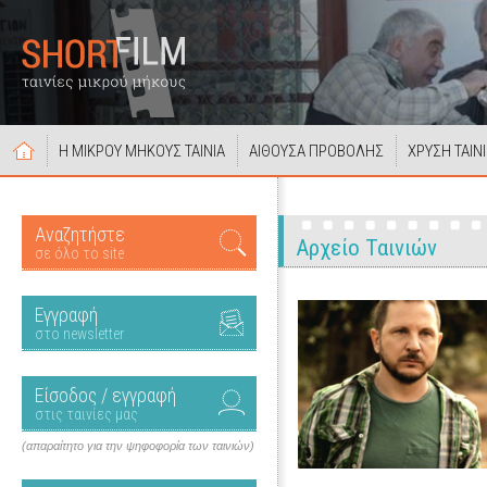
Η ΜΙΚΡΟΥ ΜΗΚΟΥΣ ΤΑΙΝΙΑ
ΑΙΘΟΥΣΑ ΠΡΟΒΟΛΗΣ
ΧΡΥΣΗ ΤΑΙΝ
Αναζητήστε
Αρχείο Ταινιών
σε όλο το site
Εγγραφή
στο newsletter
Είσοδος / εγγραφή
στις ταινίες μας
(απαραίτητο για την ψηφοφορία των ταινιών)