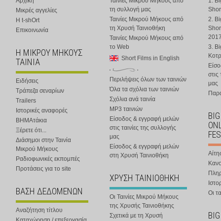
Αρχική
Ταινίες Μικρού Μήκους από
1. B
τη συλλογή μας
Shor
Μικρές αγγελίες
Ταινίες Μικρού Μήκους από
2. B
Η t-shOrt
τη Χρυσή Ταινιοθήκη
Shor
Επικοινωνία
201
Ταινίες Μικρού Μήκους από
το Web
3. B
Η ΜΙΚΡΟΥ ΜΗΚΟΥΣ
Κοτ
Short Films in English
ΤΑΙΝΙΑ
Είσο
στις
Περιλήψεις όλων των ταινιών
Ειδήσεις
μας
Όλα τα σχόλια των ταινιών
Τράπεζα σεναρίων
Παρα
Σχόλια ανά ταινία
Trailers
MP3 ταινιών
Ιστορικές αναφορές
BIG
Είσοδος & εγγραφή μελών
ΒΗΜΑτάκια
ONL
στις ταινίες της συλλογής
Ξέρετε ότι...
FES
μας
Διάσημοι στην Ταινία
Είσοδος & εγγραφή μελών
Μικρού Μήκους
Αίτη
στη Χρυσή Ταινιοθήκη
Ραδιοφωνικές εκπομπές
Κανο
Προτάσεις για το site
Πλη
ΧΡΥΣΗ ΤΑΙΝΙΟΘΗΚΗ
Ιστο
ΒΑΣΗ ΔΕΔΟΜΕΝΩΝ
Οι τα
Οι Ταινίες Μικρού Μήκους
της Χρυσής Ταινιοθήκης
Αναζήτηση τίτλου
BIG
Σχετικά με τη Χρυσή
Καταχώρηση / επεξεργασία