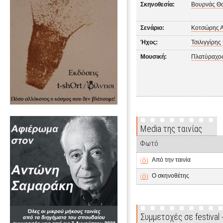
Σκηνοθεσία:
Βουρνάς Θ
Σενάριο:
Κοτσώρης Α
Ήχος:
Τσιλιγγίρη
Μουσική:
Πλατύραχος
Media της ταινίας
Φωτό
Από την ταινία
Ο σκηνοθέτης
Συμμετοχές σε festival