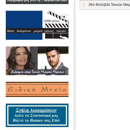
36ο Φεστιβάλ Ταινιών Μι