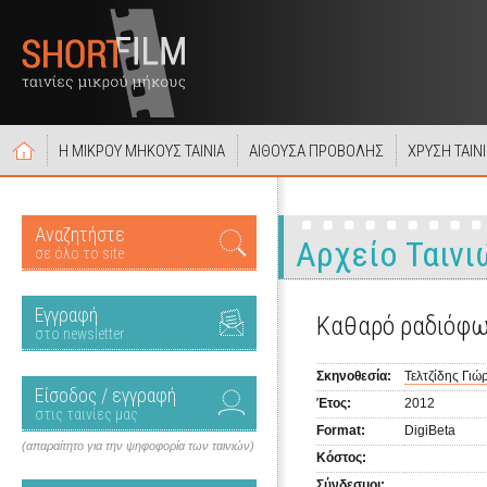
Η ΜΙΚΡΟΥ ΜΗΚΟΥΣ ΤΑΙΝΙΑ
ΑΙΘΟΥΣΑ ΠΡΟΒΟΛΗΣ
ΧΡΥΣΗ ΤΑΙΝ
Αναζητήστε
Αρχείο Ταινι
σε όλο το site
Εγγραφή
Καθαρό ραδιόφ
στο newsletter
Σκηνοθεσία:
Τελτζίδης Γιώ
Είσοδος / εγγραφή
Έτος:
2012
στις ταινίες μας
Format:
DigiBeta
(απαραίτητο για την ψηφοφορία των ταινιών)
Κόστος:
Σύνδεσμοι: