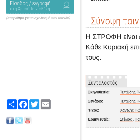
Είσοδος / εγγραφή
στη Χρυσή Ταινιοθήκη
Σύνοψη ταιν
(απαραίτητο για το σχολιασμό των ταινιών)
H ΣΤΡΟΦΗ είναι 
Κάθε Κυριακή επι
τους.
Συντελεστές
Σκηνοθεσία:
Τελτζίδης Γ
Σενάριο:
Τελτζίδης Γ
Share
Facebook
Twitter
Email
Ήχος:
Χαντζής Γι
Ερμηνευτές:
Στέλιος
,
Πα