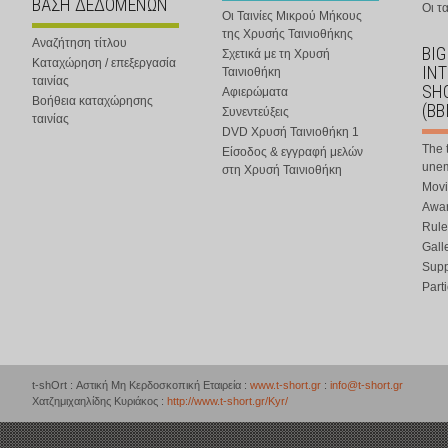
ΒΑΣΗ ΔΕΔΟΜΕΝΩΝ
Οι τα
Οι Ταινίες Μικρού Μήκους
της Χρυσής Ταινιοθήκης
Αναζήτηση τίτλου
BIG
Σχετικά με τη Χρυσή
Καταχώρηση / επεξεργασία
IN
Ταινιοθήκη
ταινίας
SHO
Αφιερώματα
Βοήθεια καταχώρησης
(BB
Συνεντεύξεις
ταινίας
DVD Χρυσή Ταινιοθήκη 1
The 
Είσοδος & εγγραφή μελών
une
στη Χρυσή Ταινιοθήκη
Movi
Awar
Rule
Gall
Supp
Part
t-shOrt : Αστική Μη Κερδοσκοπική Εταιρεία :
www.t-short.gr
:
info@t-short.gr
Χατζημιχαηλίδης Κυριάκος :
http://www.t-short.gr/Kyr/