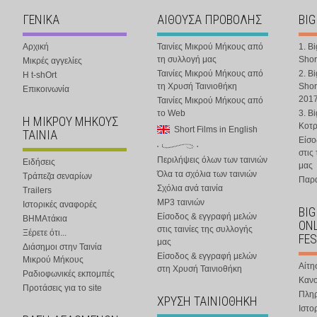
ΓΕΝΙΚΑ
ΑΙΘΟΥΣΑ ΠΡΟΒΟΛΗΣ
BIG
Αρχική
Ταινίες Μικρού Μήκους από
1. B
τη συλλογή μας
Shor
Μικρές αγγελίες
Ταινίες Μικρού Μήκους από
2. B
Η t-shOrt
τη Χρυσή Ταινιοθήκη
Shor
Επικοινωνία
201
Ταινίες Μικρού Μήκους από
το Web
3. B
Η ΜΙΚΡΟΥ ΜΗΚΟΥΣ
Κοτ
Short Films in English
ΤΑΙΝΙΑ
Είσο
στις
Περιλήψεις όλων των ταινιών
Ειδήσεις
μας
Όλα τα σχόλια των ταινιών
Τράπεζα σεναρίων
Παρα
Σχόλια ανά ταινία
Trailers
MP3 ταινιών
Ιστορικές αναφορές
BIG
Είσοδος & εγγραφή μελών
ΒΗΜΑτάκια
ONL
στις ταινίες της συλλογής
Ξέρετε ότι...
FES
μας
Διάσημοι στην Ταινία
Είσοδος & εγγραφή μελών
Μικρού Μήκους
Αίτη
στη Χρυσή Ταινιοθήκη
Ραδιοφωνικές εκπομπές
Κανο
Προτάσεις για το site
Πλη
ΧΡΥΣΗ ΤΑΙΝΙΟΘΗΚΗ
Ιστο