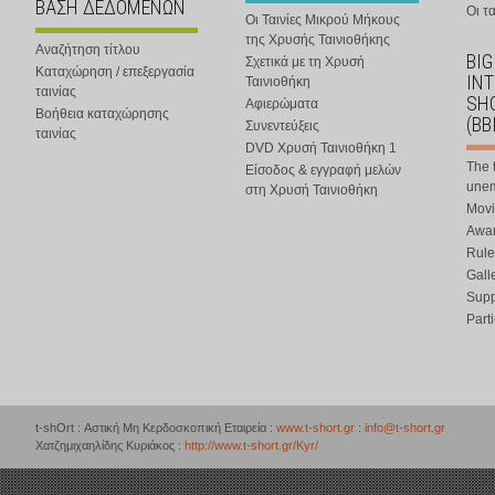
ΒΑΣΗ ΔΕΔΟΜΕΝΩΝ
Οι τα
Οι Ταινίες Μικρού Μήκους
της Χρυσής Ταινιοθήκης
Αναζήτηση τίτλου
BIG
Σχετικά με τη Χρυσή
Καταχώρηση / επεξεργασία
IN
Ταινιοθήκη
ταινίας
SHO
Αφιερώματα
Βοήθεια καταχώρησης
(BB
Συνεντεύξεις
ταινίας
DVD Χρυσή Ταινιοθήκη 1
The 
Είσοδος & εγγραφή μελών
une
στη Χρυσή Ταινιοθήκη
Movi
Awar
Rule
Gall
Supp
Part
t-shOrt : Αστική Μη Κερδοσκοπική Εταιρεία :
www.t-short.gr
:
info@t-short.gr
Χατζημιχαηλίδης Κυριάκος :
http://www.t-short.gr/Kyr/