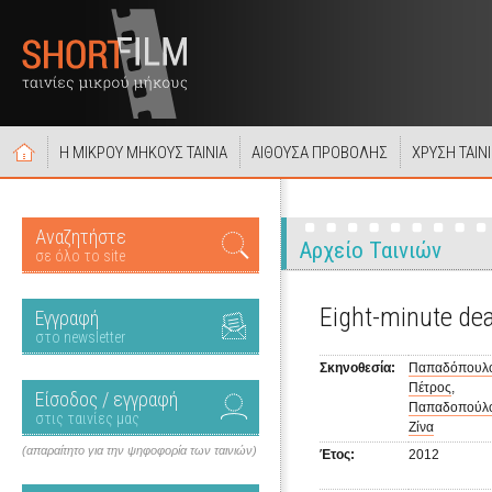
Η ΜΙΚΡΟΥ ΜΗΚΟΥΣ ΤΑΙΝΙΑ
ΑΙΘΟΥΣΑ ΠΡΟΒΟΛΗΣ
ΧΡΥΣΗ ΤΑΙΝ
Αναζητήστε
Αρχείο Ταινιών
σε όλο το site
Eight-minute dea
Εγγραφή
στο newsletter
Σκηνοθεσία:
Παπαδόπουλ
Πέτρος
,
Είσοδος / εγγραφή
Παπαδοπούλ
στις ταινίες μας
Ζίνα
(απαραίτητο για την ψηφοφορία των ταινιών)
Έτος:
2012