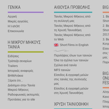
ΓΕΝΙΚΑ
ΑΙΘΟΥΣΑ ΠΡΟΒΟΛΗΣ
BIG
Αρχική
Ταινίες Μικρού Μήκους από
1. B
τη συλλογή μας
Shor
Μικρές αγγελίες
Ταινίες Μικρού Μήκους από
2. B
Η t-shOrt
τη Χρυσή Ταινιοθήκη
Shor
Επικοινωνία
201
Ταινίες Μικρού Μήκους από
το Web
3. B
Η ΜΙΚΡΟΥ ΜΗΚΟΥΣ
Κοτ
Short Films in English
ΤΑΙΝΙΑ
Είσο
στις
Περιλήψεις όλων των ταινιών
Ειδήσεις
μας
Όλα τα σχόλια των ταινιών
Τράπεζα σεναρίων
Παρα
Σχόλια ανά ταινία
Trailers
MP3 ταινιών
Ιστορικές αναφορές
BIG
Είσοδος & εγγραφή μελών
ΒΗΜΑτάκια
ONL
στις ταινίες της συλλογής
Ξέρετε ότι...
FES
μας
Διάσημοι στην Ταινία
Είσοδος & εγγραφή μελών
Μικρού Μήκους
Αίτη
στη Χρυσή Ταινιοθήκη
Ραδιοφωνικές εκπομπές
Κανο
Προτάσεις για το site
Πλη
ΧΡΥΣΗ ΤΑΙΝΙΟΘΗΚΗ
Ιστο