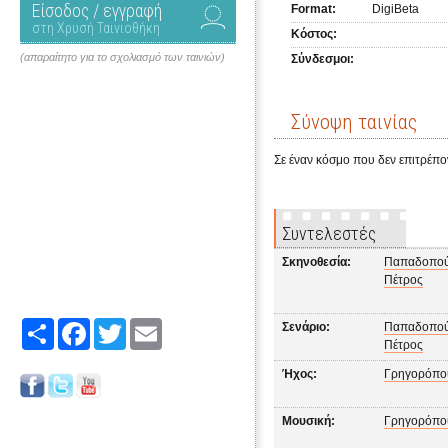
Είσοδος / εγγραφή
Format:
DigiBeta
στη Χρυσή Ταινιοθήκη
Κόστος:
(απαραίτητο για το σχολιασμό των ταινιών)
Σύνδεσμοι:
Σύνοψη ταινίας
Σε έναν κόσμο που δεν επιτρέπον
Συντελεστές
Σκηνοθεσία:
Παπαδοπού
Πέτρος
Share
Facebook
Twitter
Email
Σενάριο:
Παπαδοπού
Πέτρος
Ήχος:
Γρηγορόπο
Μουσική:
Γρηγορόπο