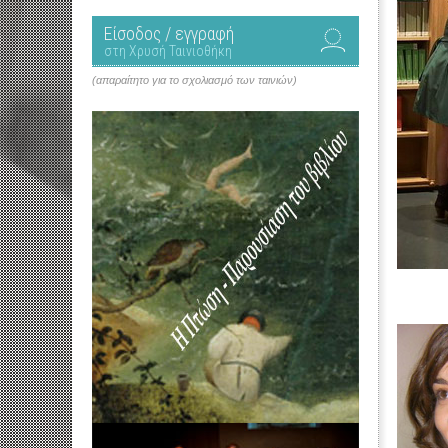
Είσοδος / εγγραφή
στη Χρυσή Ταινιοθήκη
(απαραίτητο για το σχολιασμό των ταινιών)