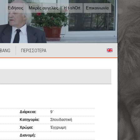
Ειδήσεις
Μικρές αγγελίες
Η t-shOrt
Επικοινωνία
 BANG
ΠΕΡΙΣΣΟΤΕΡΑ
Διάρκεια:
9΄
Κατηγορία:
Σπουδαστική
Χρώμα:
Έγχρωμη
Διανομή: