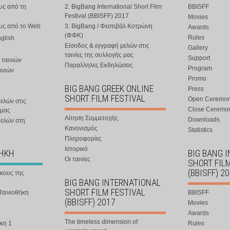
υς από τη
2. BigBang International Short Film
BBISFF
Festival (BBISFF) 2017
Movies
ους από το Web
3. BigBang / Φεστιβάλ Κοτρώνη
Awards
(ΦΦΚ)
Rules
nglish
Είσοδος & εγγραφή μελών στις
Gallery
ταινίες της συλλογής μας
Support
 ταινιών
Παραλληλες Εκδηλώσεις
Program
ινιών
Promo
BIG BANG GREEK ONLINE
Press
SHORT FILM FESTIVAL
Open Ceremo
ελών στις
Close Ceremo
 μας
Αίτηση Συμμετοχής
Downloads
μελών στη
Κανονισμός
Statistics
Πληροφορίες
Ιστορικό
ΘΗΚΗ
BIG BANG 
Οι ταινίες
SHORT FIL
(BBISFF) 2
ήκους της
BIG BANG INTERNATIONAL
SHORT FILM FESTIVAL
Ταινιοθήκη
BBISFF
(BBISFF) 2017
Movies
Awards
The timeless dimension of
κη 1
Rules