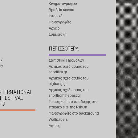
Κινηματογράφου
Βραβεία κοινού
Ιστορικό
Φωτογραφίες
Αρχείο
Συμμετοχή
ΠΕΡΙΣΣΟΤΕΡΑ
ny
Στατιστικά Προβολών
ny
Αρχικός σχεδιασμός του
shortfilm.gr
Αρχικός σχεδιασμός του
bigbang.gr
Αρχικός σχεδιασμός του
INTERNATIONAL
shortfromthepast.gr
M FESTIVAL
Το αρχικό intro υποδοχής στο
019
εταιρικό site της t-shOrt
Φωτογραφίες στο background
Wallpapers
Αφίσες