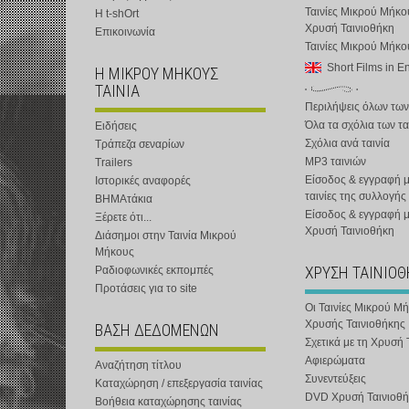
Ταινίες Μικρού Μήκο
Η t-shOrt
Χρυσή Ταινιοθήκη
Επικοινωνία
Ταινίες Μικρού Μήκ
Short Films in E
Η ΜΙΚΡΟΥ ΜΗΚΟΥΣ
ΤΑΙΝΙΑ
Περιλήψεις όλων των
Όλα τα σχόλια των τα
Ειδήσεις
Σχόλια ανά ταινία
Τράπεζα σεναρίων
MP3 ταινιών
Trailers
Είσοδος & εγγραφή μ
Ιστορικές αναφορές
ταινίες της συλλογής
ΒΗΜΑτάκια
Είσοδος & εγγραφή 
Ξέρετε ότι...
Χρυσή Ταινιοθήκη
Διάσημοι στην Ταινία Μικρού
Μήκους
ΧΡΥΣΗ ΤΑΙΝΙΟ
Ραδιοφωνικές εκπομπές
Προτάσεις για το site
Οι Ταινίες Μικρού Μ
Χρυσής Ταινιοθήκης
ΒΑΣΗ ΔΕΔΟΜΕΝΩΝ
Σχετικά με τη Χρυσή 
Αφιερώματα
Αναζήτηση τίτλου
Συνεντεύξεις
Καταχώρηση / επεξεργασία ταινίας
DVD Χρυσή Ταινιοθή
Βοήθεια καταχώρησης ταινίας