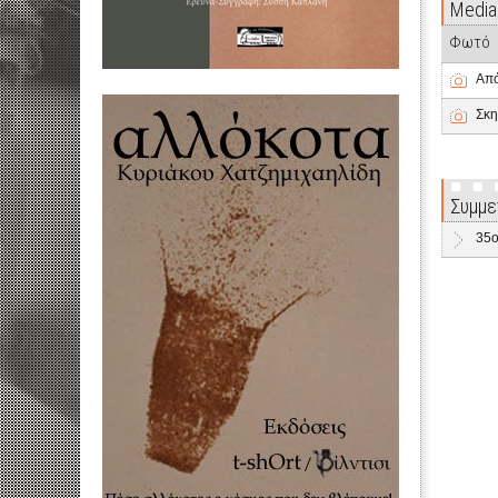
Media
Φωτό
Από
Σκη
Συμμε
35o