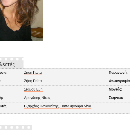
λεστές
εσία:
Ζήση Γιώτα
Παραγωγή:
:
Ζήση Γιώτα
Φωτογραφία
Στάμου Εύη
Μοντάζ:
ή:
Δρογώσης Νίκος
Σκηνικά:
υτές:
Εξαρχέας Παναγιώτης
,
Παπαληγούρα Λένα