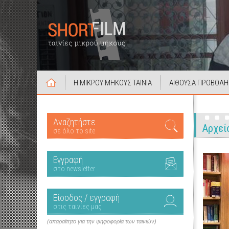
Η ΜΙΚΡΟΥ ΜΗΚΟΥΣ ΤΑΙΝΙΑ
ΑΙΘΟΥΣΑ ΠΡΟΒΟΛΗ
Αναζητήστε
Αρχεί
σε όλο το site
Εγγραφή
στο newsletter
Είσοδος / εγγραφή
στις ταινίες μας
(απαραίτητο για την ψηφοφορία των ταινιών)