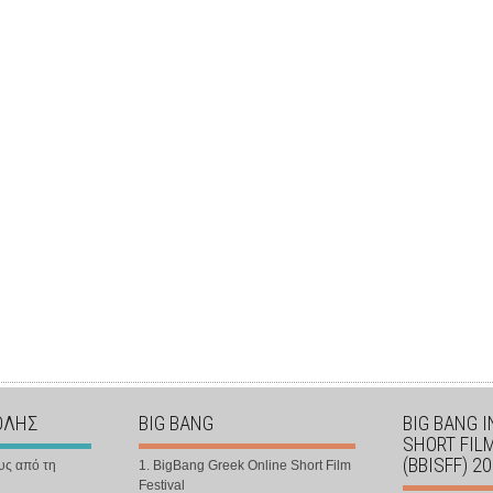
ΟΛΗΣ
BIG BANG
BIG BANG 
SHORT FIL
(BBISFF) 2
υς από τη
1. BigBang Greek Online Short Film
Festival