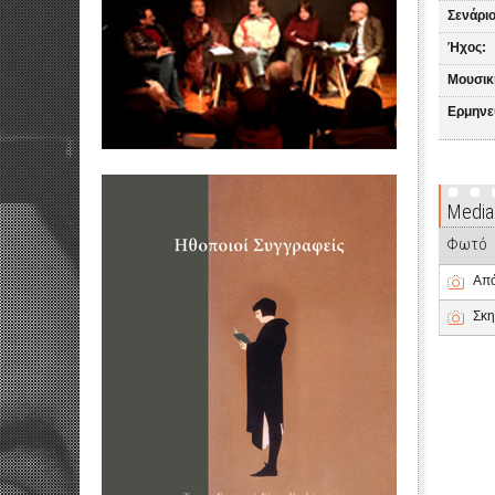
Σενάριο
Ήχος:
Μουσικ
Ερμηνε
Media
Φωτό
Από
Σκη