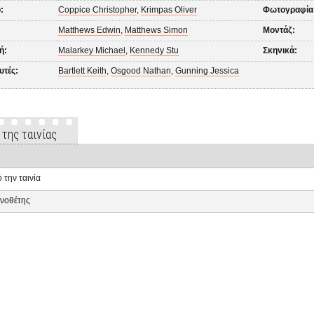
:
Coppice Christopher
,
Krimpas Oliver
Φωτογραφία
Matthews Edwin
,
Matthews Simon
Μοντάζ:
ή:
Malarkey Michael
,
Kennedy Stu
Σκηνικά:
υτές:
Bartlett Keith
,
Osgood Nathan
,
Gunning Jessica
 της ταινίας
 την ταινία
νοθέτης