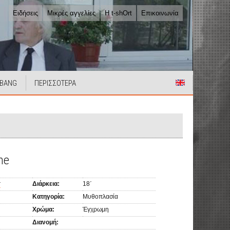
Ειδήσεις
Μικρές αγγελίες
Η t-shOrt
Επικοινωνία
 BANG
ΠΕΡΙΣΣΟΤΕΡΑ
ne
r
Διάρκεια:
18΄
Κατηγορία:
Μυθοπλασία
Χρώμα:
Έγχρωμη
Διανομή: