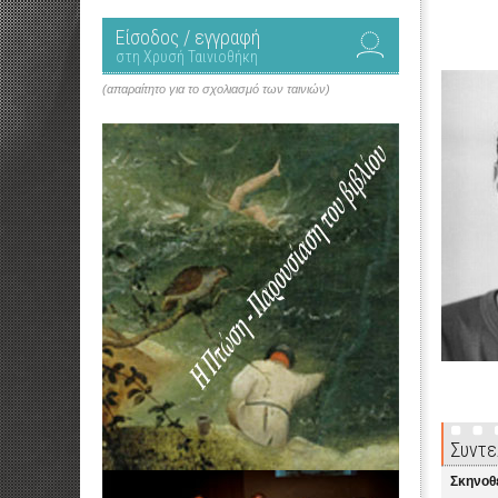
Είσοδος / εγγραφή
στη Χρυσή Ταινιοθήκη
(απαραίτητο για το σχολιασμό των ταινιών)
Συντε
Σκηνοθ