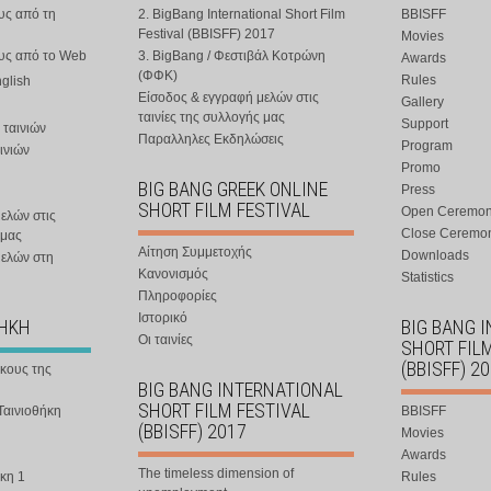
υς από τη
2. BigBang International Short Film
BBISFF
Festival (BBISFF) 2017
Movies
ους από το Web
3. BigBang / Φεστιβάλ Κοτρώνη
Awards
(ΦΦΚ)
Rules
nglish
Είσοδος & εγγραφή μελών στις
Gallery
ταινίες της συλλογής μας
Support
 ταινιών
Παραλληλες Εκδηλώσεις
Program
ινιών
Promo
BIG BANG GREEK ONLINE
Press
SHORT FILM FESTIVAL
Open Ceremo
ελών στις
Close Ceremo
 μας
Αίτηση Συμμετοχής
Downloads
μελών στη
Κανονισμός
Statistics
Πληροφορίες
Ιστορικό
ΘΗΚΗ
BIG BANG 
Οι ταινίες
SHORT FIL
(BBISFF) 2
ήκους της
BIG BANG INTERNATIONAL
SHORT FILM FESTIVAL
Ταινιοθήκη
BBISFF
(BBISFF) 2017
Movies
Awards
The timeless dimension of
κη 1
Rules