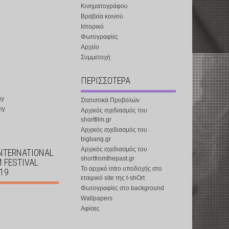
Κινηματογράφου
Βραβεία κοινού
Ιστορικό
Φωτογραφίες
Αρχείο
Συμμετοχή
ΠΕΡΙΣΣΟΤΕΡΑ
ny
Στατιστικά Προβολών
ny
Αρχικός σχεδιασμός του
shortfilm.gr
Αρχικός σχεδιασμός του
bigbang.gr
Αρχικός σχεδιασμός του
INTERNATIONAL
shortfromthepast.gr
M FESTIVAL
Το αρχικό intro υποδοχής στο
019
εταιρικό site της t-shOrt
Φωτογραφίες στο background
Wallpapers
Αφίσες