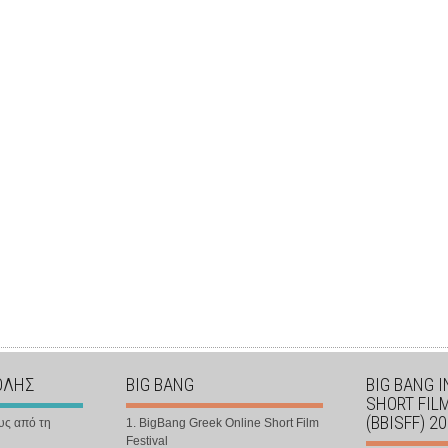
ΟΛΗΣ
BIG BANG
BIG BANG 
SHORT FIL
(BBISFF) 2
υς από τη
1. BigBang Greek Online Short Film
Festival