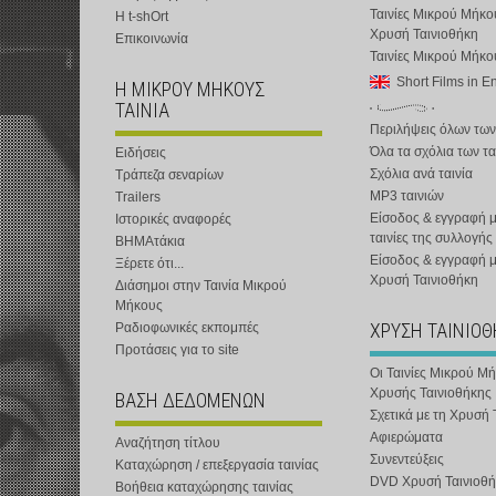
Ταινίες Μικρού Μήκο
Η t-shOrt
Χρυσή Ταινιοθήκη
Επικοινωνία
Ταινίες Μικρού Μήκ
Short Films in E
Η ΜΙΚΡΟΥ ΜΗΚΟΥΣ
ΤΑΙΝΙΑ
Περιλήψεις όλων των
Όλα τα σχόλια των τα
Ειδήσεις
Σχόλια ανά ταινία
Τράπεζα σεναρίων
MP3 ταινιών
Trailers
Είσοδος & εγγραφή μ
Ιστορικές αναφορές
ταινίες της συλλογής
ΒΗΜΑτάκια
Είσοδος & εγγραφή 
Ξέρετε ότι...
Χρυσή Ταινιοθήκη
Διάσημοι στην Ταινία Μικρού
Μήκους
ΧΡΥΣΗ ΤΑΙΝΙΟ
Ραδιοφωνικές εκπομπές
Προτάσεις για το site
Οι Ταινίες Μικρού Μ
Χρυσής Ταινιοθήκης
ΒΑΣΗ ΔΕΔΟΜΕΝΩΝ
Σχετικά με τη Χρυσή 
Αφιερώματα
Αναζήτηση τίτλου
Συνεντεύξεις
Καταχώρηση / επεξεργασία ταινίας
DVD Χρυσή Ταινιοθή
Βοήθεια καταχώρησης ταινίας