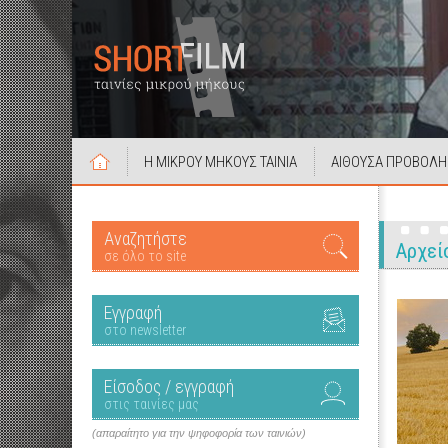
Η ΜΙΚΡΟΥ ΜΗΚΟΥΣ ΤΑΙΝΙΑ
ΑΙΘΟΥΣΑ ΠΡΟΒΟΛΗ
Αναζητήστε
Αρχεί
σε όλο το site
Εγγραφή
στο newsletter
Είσοδος / εγγραφή
στις ταινίες μας
(απαραίτητο για την ψηφοφορία των ταινιών)