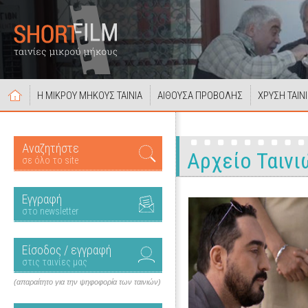
Η ΜΙΚΡΟΥ ΜΗΚΟΥΣ ΤΑΙΝΙΑ
ΑΙΘΟΥΣΑ ΠΡΟΒΟΛΗΣ
ΧΡΥΣΗ ΤΑΙΝ
Αναζητήστε
Αρχείο Ταινι
σε όλο το site
Εγγραφή
στο newsletter
Είσοδος / εγγραφή
στις ταινίες μας
(απαραίτητο για την ψηφοφορία των ταινιών)