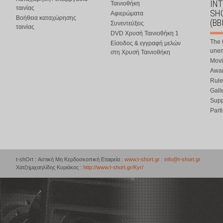
IN
Ταινιοθήκη
ταινίας
SHO
Αφιερώματα
Βοήθεια καταχώρησης
(BB
Συνεντεύξεις
ταινίας
DVD Χρυσή Ταινιοθήκη 1
The 
Είσοδος & εγγραφή μελών
une
στη Χρυσή Ταινιοθήκη
Movi
Awar
Rule
Gall
Supp
Part
t-shOrt : Αστική Μη Κερδοσκοπική Εταιρεία :
www.t-short.gr
:
info@t-short.gr
Χατζημιχαηλίδης Κυριάκος :
http://www.t-short.gr/Kyr/