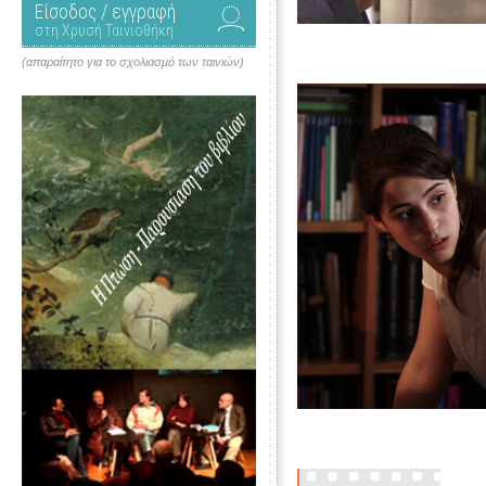
Είσοδος / εγγραφή
στη Χρυσή Ταινιοθήκη
(απαραίτητο για το σχολιασμό των ταινιών)