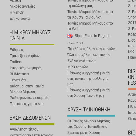
Αρχική
Ταινίες Μικρού Μήκους από
1. B
τη συλλογή μας
Shor
Μικρές αγγελίες
Ταινίες Μικρού Μήκους από
2. B
Η t-shOrt
τη Χρυσή Ταινιοθήκη
Shor
Επικοινωνία
201
Ταινίες Μικρού Μήκους από
το Web
3. B
Η ΜΙΚΡΟΥ ΜΗΚΟΥΣ
Κοτ
Short Films in English
ΤΑΙΝΙΑ
Είσο
στις
Περιλήψεις όλων των ταινιών
Ειδήσεις
μας
Όλα τα σχόλια των ταινιών
Τράπεζα σεναρίων
Παρα
Σχόλια ανά ταινία
Trailers
MP3 ταινιών
Ιστορικές αναφορές
BIG
Είσοδος & εγγραφή μελών
ΒΗΜΑτάκια
ONL
στις ταινίες της συλλογής
Ξέρετε ότι...
FES
μας
Διάσημοι στην Ταινία
Είσοδος & εγγραφή μελών
Μικρού Μήκους
Αίτη
στη Χρυσή Ταινιοθήκη
Ραδιοφωνικές εκπομπές
Κανο
Προτάσεις για το site
Πλη
ΧΡΥΣΗ ΤΑΙΝΙΟΘΗΚΗ
Ιστο
ΒΑΣΗ ΔΕΔΟΜΕΝΩΝ
Οι τα
Οι Ταινίες Μικρού Μήκους
της Χρυσής Ταινιοθήκης
Αναζήτηση τίτλου
BIG
Σχετικά με τη Χρυσή
Καταχώρηση / επεξεργασία